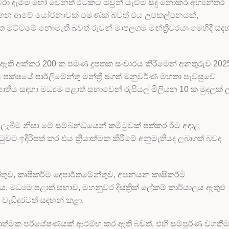
 මරා දැමීම හෝ වෙනත් රටකට ඔවුන් යැවීම සිදු නොකර අභ්‍යන්තර
ු ගෙන ආවේ යෝජනාවක් පමණක් බවත් එය උපකල්පනයක්,
ක මට්ටමේ නොමැති බවත් රුවන් මාපලගම මන්ත්‍රීවරයා මෙහිදී සද
ති අක්කර 200 ක පමණ දූපතක සංචාරය කිරීමෙන් අනතුරුව 202
පක්ෂයේ පාර්ලිමේන්තු මන්ත්‍රී ජගත් මනුවර්ණ මහතා පැවසුවේ
ෘතිය සඳහා මධ්‍යම පළාත් සභාවෙන් රුපියල් මිලියන 10 ක මුදලක් ල
ලි ලැබීම නිසා මේ සම්බන්ධයෙන් කමිටුවක් පත්කර ඊට අදාළ
ඉදිරිපත් කර එය ක්‍රියාත්මක කිරීමේ අනුමැතියද ලබාගත් බවද
්තුව, කෘෂිකර්ම දෙපාර්තමේන්තුව, අපනයන කෘෂිකර්ම
ය, මධ්‍යම පළාත් සභාව, මහනුවර දිස්ත්‍රික් ලේකම් කාර්යාලය ඇතුළු
ැඩිදුරටත් සඳහන් කළා.
ද්‍යාත්මක පර්යේෂණයක් ආරම්භ කර ඇති බවත්, එහි සම්පූර්ණ වගකී