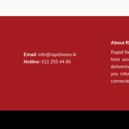
About R
Rapid Ne
Email:
info@rapidnews.lk
from ar
Hotline:
011 255 44 66
deliveri
you info
connecte