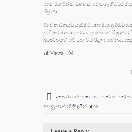
ජගත් මනුවර්ණ මහතාට පවරා ඇති බවටත් කෘෂ
තිබුණා.
රිළවුන් චීනයට යැවීමට හෝ මරා දැමීමට ජන
ඇති බවත් අමාත්‍යවරයා ප්‍රකාශ කර තිබූ අ
බවත්, තමන් මේ වන විට රිළා විශේෂඥයෙකු ව
Views:
104
අකුරේගොඩ ඝාතනය: අගතියට පත් පා
වෙනුවෙන් නීතීඥයින් 50ක්
Leave a Reply