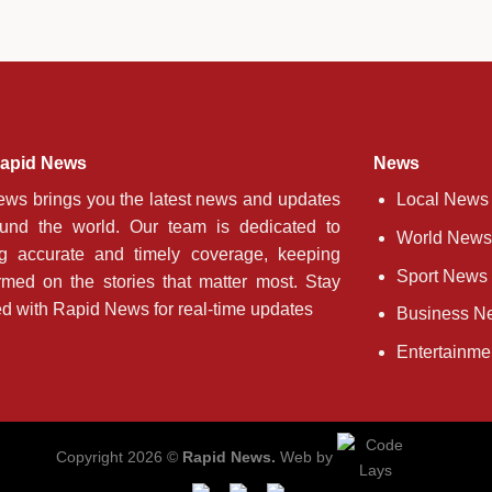
apid News
News
ws brings you the latest news and updates
Local News
ound the world. Our team is dedicated to
World News
ng accurate and timely coverage, keeping
Sport News
rmed on the stories that matter most. Stay
d with Rapid News for real-time updates
Business N
Entertainm
Copyright 2026 ©
Rapid News.
Web by