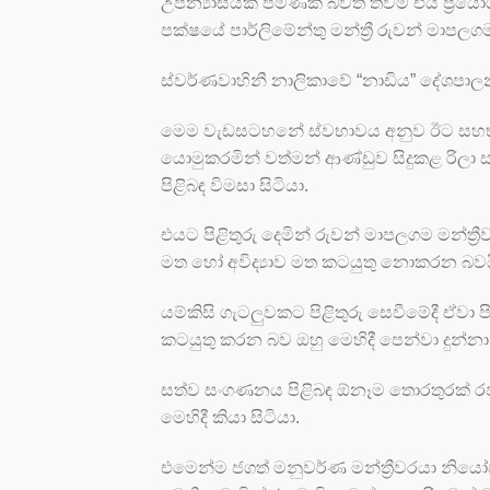
උපන්‍යාසයක් පමණක් බවත් තවම එය ප්‍ර
පක්ෂයේ පාර්ලිමේන්තු මන්ත්‍රී රුවන් මාප
ස්වර්ණවාහිනී නාලිකාවේ “නාඩිය” දේශපා
මෙම වැඩසටහනේ ස්වභාවය අනුව ඊට සහභාගීවූ
යොමුකරමින් වත්මන් ආණ්ඩුව සිදුකළ රිලා
පිළිබඳ විමසා සිටියා.
එයට පිළිතුරු දෙමින් රුවන් මාපලගම මන්ත්
මත හෝ අවිද්‍යාව මත කටයුතු නොකරන බවය
යම්කිසි ගැටලුවකට පිළිතුරු සෙවීමේදී ඒවා
කටයුතු කරන බව ඔහු මෙහිදී පෙන්වා දුන්නා
සත්ව සංගණනය පිළිබඳ ඕනෑම තොරතුරක් රජ
මෙහිදී කියා සිටියා.
එමෙන්ම ජගත් මනුවර්ණ මන්ත්‍රීවරයා නියෝ