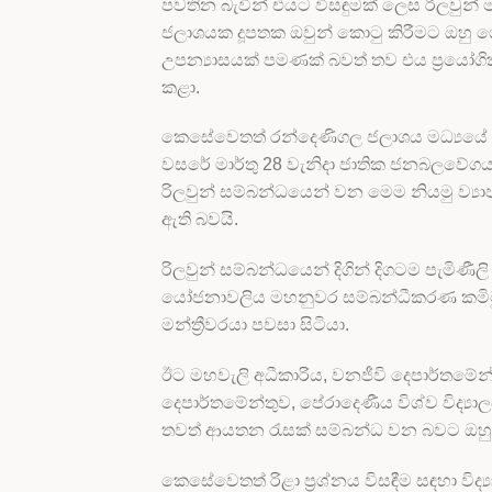
පවතින බැවින් එයට විසඳුමක් ලෙස රිලවුන්
ජලාශයක දූපතක ඔවුන් කොටු කිරීමට ඔහ
උපන්‍යාසයක් පමණක් බවත් තව එය ප්‍රයෝගි
කළා.
කෙසේවෙතත් රන්දෙණිගල ජලාශය මධ්‍යයේ ඇ
වසරේ මාර්තු 28 වැනිදා ජාතික ජනබලවේගය 
රිලවුන් සම්බන්ධයෙන් වන මෙම නියමු ව්‍යාප
ඇති බවයි.
රිලවුන් සම්බන්ධයෙන් දිගින් දිගටම පැමිණී
යෝජනාවලිය මහනුවර සම්බන්ධීකරණ කමිටුවට 
මන්ත්‍රීවරයා පවසා සිටියා.
ඊට මහවැලි අධීකාරිය, වනජීවි දෙපාර්තමේන
දෙපාර්තමේන්තුව, පේරාදෙණීය විශ්ව විද්‍යාල
තවත් ආයතන රැසක් සම්බන්ධ වන බවට ඔහු ව
කෙසේවෙතත් රිළා ප්‍රශ්නය විසඳීම සඳහා වි