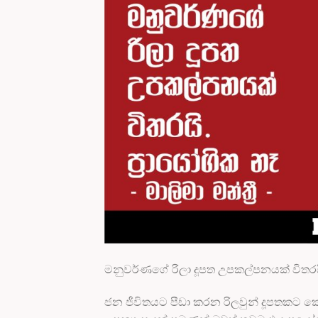
මනුවර්ණගේ රිලා දූපත උපකල්පනයක් විතරයි. ප
ජන ජීවිතයට පීඩා කරන රිලවුන් දූපතකට කො