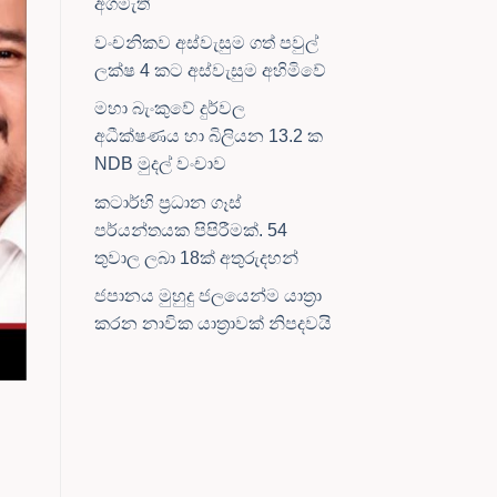
අගමැති
වංචනිකව අස්වැසුම ගත් පවුල්
ලක්ෂ 4 කට අස්වැසුම අහිමිවේ
මහා බැංකුවේ දුර්වල
අධීක්ෂණය හා බිලියන 13.2 ක
NDB මුදල් වංචාව
කටාර්හි ප්‍රධාන ගෑස්
පර්යන්තයක පිපිරීමක්. 54
තුවාල ලබා 18ක් අතුරුදහන්
ජපානය මුහුදු ජලයෙන්ම යාත්‍රා
කරන නාවික යාත්‍රාවක් නිපදවයි