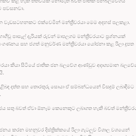
යෝගිකව කළ හැකි තත්වයක නොමැති බවත් ජාතික ජනබලවේගය
ලගම පවසනවා.
ලන වැඩසටහනකට එක්වෙමින් මන්ත්‍රීවරයා මෙම අදහස් පලකළා.
 පාසැල් දැරියක් රුවන් මාපලගම මන්ත්‍රීවරයාට ප්‍රශ්නයක්
 සංගණනය සහ ජගත් මනුවර්ණ මන්ත්‍රීවරයා යෝජනා කළ රිලා දූපත
‍රීවරයා කියා සිටියේ ජාතික ජන බලවේග ආණ්ඩුව අදෘශ්‍යමාන බලවේ
ි.
 පිළිබඳ දත්ත සහ තොරතුරු සොයා ඒ සම්බන්ධයෙන් විසඳුම් ලබාදීමට
.
ය සතු බවත් ඒවා ඕනෑම කෙනෙකුට ලබාගත හැකි බවත් මන්ත්‍රීවර
ජනය කරන මහනුවර දිස්ත්‍රික්කයේ රිලා ගැටලුව විශාල වශයෙන්