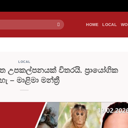
HOME
LOCAL
WO
LOCAL
ත උපකල්පනයක් විතරයි. ප්‍රායෝගික
ැ – මාළිමා මන්ත්‍රී