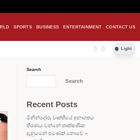
RLD
SPORTS
BUSINESS
ENTERTAINMENT
CONTACT US
Light
Search
Search
Recent Posts
මිනින්දෝරු වෘත්තියේ අනාගතය
තීරණය වන්නේ තාක්ෂණික
දැනුමෙන් පමණක් නොවේ –