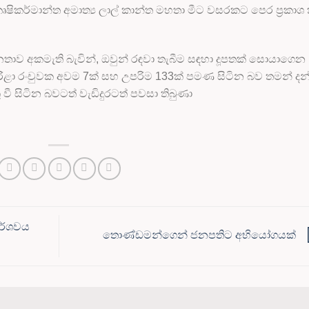
ිකර්මාන්ත අමාත්‍ය ලාල් කාන්ත මහතා මීට වසරකට පෙර ප්‍රකාශ
තාව අකමැති බැවින්, ඔවුන් රඳවා තැබීම සඳහා දූපතක් සොයාගෙන
තර රිළා රංචුවක අවම 7ක් සහ උපරිම 133ක් පමණ සිටින බව තමන් දන
ී සිටින බවටත් වැඩිදුරටත් පවසා තිබුණා
ර්ශවය
තොණ්ඩමන්ගෙන් ජනපතිට අභියෝගයක්