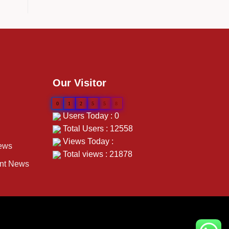
Our Visitor
0
1
2
5
5
8
Users Today : 0
Total Users : 12558
Views Today :
ews
Total views : 21878
ent News