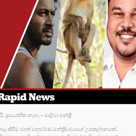
්‍රායෝගික නැහැ – මාළිමා මන්ත්‍රී
ටු කිරීම ජගත් මනුවර්ණ මන්ත්‍රීවරයාගේ උපකල්පනයක්,