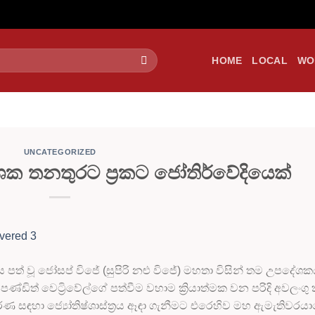
HOME
LOCAL
WO
UNCATEGORIZED
 තනතුරට ප්‍රකට ජෝතිර්වේදියෙක්
පත් වූ ජෝසප් විජේ (සුපිරි නළු විජේ) මහතා විසින් තම උපදේශක
් පණ්ඩිත් වෙට්‍රිවේල්ගේ පත්වීම වහාම ක්‍රියාත්මක වන පරිදි අවලංගු
ීරණ සඳහා ජ්‍යෝතිෂ්ශාස්ත්‍රය ඈඳා ගැනීමට එරෙහිව මහ ඇමැතිවරය