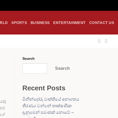
RLD
SPORTS
BUSINESS
ENTERTAINMENT
CONTACT US
Search
Search
Recent Posts
මිනින්දෝරු වෘත්තියේ අනාගතය
යකු
තීරණය වන්නේ තාක්ෂණික
 කර
දැනුමෙන් පමණක් නොවේ –
ාගේ