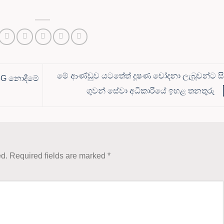
මේ ආණ්ඩුව යටතේත් දූෂණ චෝදනා ලැබූවන්ට සිව
5G නොදීමේ
ගුවන් සේවා අධිකාරියේ ඉහළ තනතුරු
ed.
Required fields are marked
*