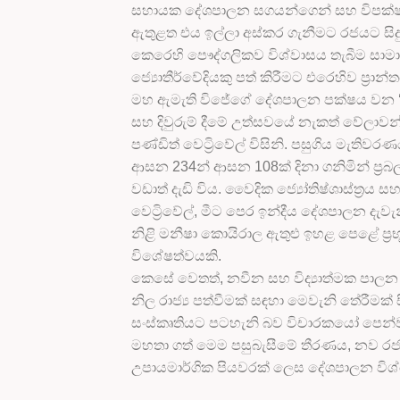
සහායක දේශපාලන සගයන්ගෙන් සහ විපක්ෂයෙන
ඇතුළත එය ඉල්ලා අස්කර ගැනීමට රජයට සිදු 
කෙරෙහි පෞද්ගලිකව විශ්වාසය තැබීම සාමාන
ජ්‍යොතීර්වේදියකු පත් කිරීමට එරෙහිව ප්‍
මහ ඇමැති විජේගේ දේශපාලන පක්ෂය වන ‘තම
සහ දිවුරුම් දීමේ උත්සවයේ නැකත් වේලාව
පණ්ඩිත් වෙට්‍රිවේල් විසිනි. පසුගිය මැති
ආසන 234න් ආසන 108ක් දිනා ගනිමින් ප්‍ර
වඩාත් දැඩි විය. වෛදික ජ්‍යෝතිෂ්ශාස්ත්‍රය සහ
වෙට්‍රිවේල්, මීට පෙර ඉන්දීය දේශපාලන දැවැ
නිළි මනීෂා කොයිරාල ඇතුළු ඉහළ පෙළේ ප්‍ර
විශේෂත්වයකි.
කෙසේ වෙතත්, නවීන සහ විද්‍යාත්මක පාලන
නිල රාජ්‍ය පත්වීමක් සඳහා මෙවැනි තේරීමක් සි
සංස්කෘතියට පටහැනි බව විචාරකයෝ පෙන්වා
මහතා ගත් මෙම පසුබැසීමේ තීරණය, නව රජ
උපායමාර්ගික පියවරක් ලෙස දේශපාලන වි