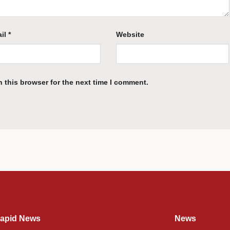
il
*
Website
 this browser for the next time I comment.
apid News
News