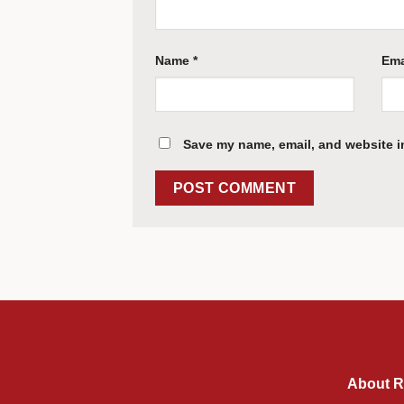
Name
*
Ema
Save my name, email, and website in
About R