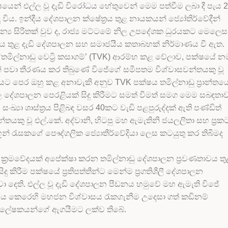
් එල්ල වූ දැඩි විරෝධය හේතුවෙන් මෙම පත්වීම ලබා දී පැය 2
විය. ඉන්දීය දේශපාලන ක්ෂේත්‍රය තුළ නායකයන් ජ්‍යෝතිර්වේදීන්
්‍ය සිරිතක් වුව ද, රාජ්‍ය මට්ටමේ නිල උපදේශක ධුරයකට මෙලෙස
රාන්තය තුළ දැඩි දේශපාලන සහ සමාජයීය කතාබහක් නිර්මාණය වී ඇත.
ිල්නාඩු වෙට්‍රි කසාගම්’ (TVK) ආරම්භ කළ වේලාව, පක්ෂයේ න
න් පවා තීරණය කර තිබුණේ විජේගේ සමීපතම විශ්වාසවන්තයකු වූ
වරණයට පෙර ඔහු කළ අනාවැකි අනුව TVK පක්ෂය තමිල්නාඩු ප්‍රාන්තය
බල දේශපාලන පෙරළියක් සිදු කිරීමට සමත් වීමත් සමග මෙම සබඳතා
 සංඛ්‍යා ශාස්ත්‍රය පිළිබඳ වසර 40කට වැඩි පළපුරුද්දක් ඇති පණ්ඩිත්
න්තයකු වූ එල්.කේ. අද්වානි, හිටපු මහ ඇමැතිනි ජයලලිතා සහ ප්‍රක
භූන් රැසකගේ පෞද්ගලික ජ්‍යොතීර්වේදියා ලෙස කටයුතු කර තිබීමද
 ක්‍රමවේදයක් අපේක්ෂා කරන තමිල්නාඩු දේශපාලන ප්‍රවණතාවය තු
දු කිරීම පක්ෂයේ ප්‍රතිපත්තීන්ට මෙන්ම ප්‍රගතිශීලී දේශපාලන
 දෙති. එල්ල වූ දැඩි දේශපාලන පීඩනය හමුවේ මහ ඇමැති විජේ
ය කෙරෙහි මහජන විශ්වාසය රැකගැනීම උදෙසා ගත් කඩිනම්
ශ්ලේෂකයන්ගේ ඇගයීමට ලක්ව තිබේ.