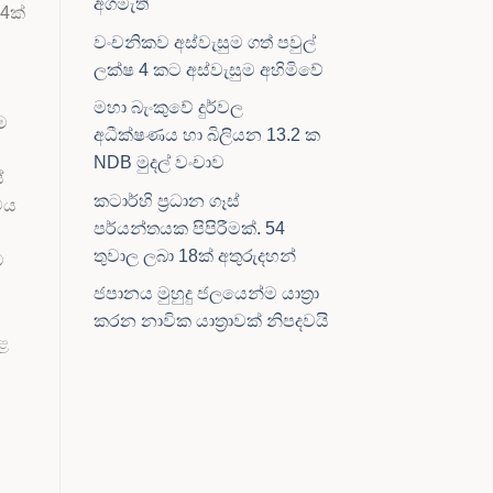
අගමැති
4ක්
වංචනිකව අස්වැසුම ගත් පවුල්
ලක්ෂ 4 කට අස්වැසුම අහිමිවේ
මහා බැංකුවේ දුර්වල
ම
අධීක්ෂණය හා බිලියන 13.2 ක
NDB මුදල් වංචාව
ේ
කටාර්හි ප්‍රධාන ගෑස්
වය
පර්යන්තයක පිපිරීමක්. 54
තුවාල ලබා 18ක් අතුරුදහන්
ට
ජපානය මුහුදු ජලයෙන්ම යාත්‍රා
කරන නාවික යාත්‍රාවක් නිපදවයි
ළ