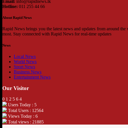
Email:
info@rapidnews.lk
Hotline:
011 255 44 66
About Rapid News
Rapid News brings you the latest news and updates from around the wo
most. Stay connected with Rapid News for real-time updates
News
Local News
World News
Sport News
Business News
Entertainment News
Our Visitor
0
1
2
5
6
4
Users Today : 5
Total Users : 12564
Views Today : 6
Total views : 21885