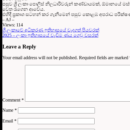
පසුව ශ්‍රී ලංකා පොලිස් නිලධාරීවරුන් කණ්ඩායමක්, ඕමානයේ 
වෙත රැගෙන ආවේය.
එහිදී ප්‍රකාශ සටහන් කර ගැනීමෙන් පසුව කොළඹ අපරාධ පරීක්
– AJ –
Views:
114
ශ්‍රී ලංකාවේ අධිකරණ ඉතිහාසයේ වැදගත් පියවරක්
2025 – ලංකා ඉතිහාසයේ වැඩිම ණය ගෙවූ වසරක්
Leave a Reply
Your email address will not be published.
Required fields are marked
Comment
*
Name
*
Email
*