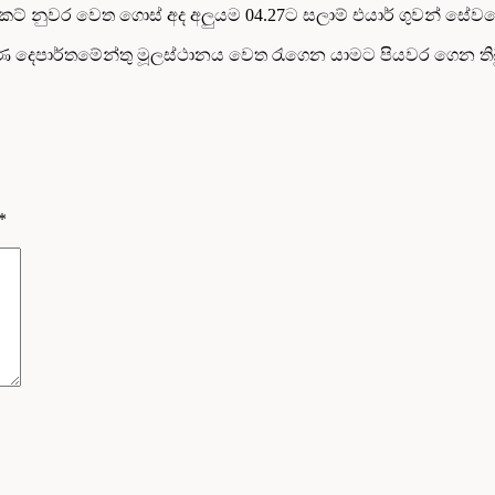
මස්කට් නුවර වෙත ගොස් අද අලුයම 04.27ට සලාම් එයාර් ගුවන් ස
ෂණ දෙපාර්තමේන්තු මූලස්ථානය වෙත රැගෙන යාමට පියවර ගෙන ති
*