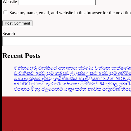
Website
Save my name, email, and website in this browser for the next ti
Search
Recent Posts
මිනින්දෝරු වෘත්තියේ අනාගතය තීරණය වන්නේ තාක්ෂණි
වංචනිකව අස්වැසුම ගත් පවුල් ලක්ෂ 4 කට අස්වැසුම අහිමි
මහා බැංකුවේ දුර්වල අධීක්ෂණය හා බිලියන 13.2 ක NDB මු
කටාර්හි ප්‍රධාන ගෑස් පර්යන්තයක පිපිරීමක්. 54 තුවාල ලබා 
ජපානය මුහුදු ජලයෙන්ම යාත්‍රා කරන නාවික යාත්‍රාවක් නිප