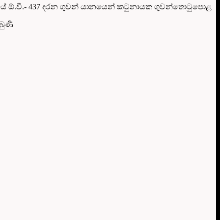
ේවයේ ඕ.වී.- 437 දරන ගුවන් යානයෙන් කටුනායක ගුවන්තොටුපොළ
බුණි