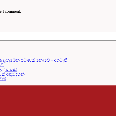
me I comment.
ක දැනුමෙන් පමණක් නොවේ – අගමැති
වේ
දල් වංචාව
18ක් අතුරුදහන්
දවයි