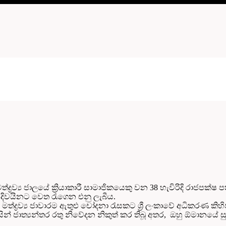
්‍රව්‍ය ජාලයේ ක්‍රියාකාරී සාමාජිකයෙකු වන 38 හැවිරිදි රාජපක්
ම දිවයිනට වෙත රැගෙන එනු ලැබීය.
 මත්ද්‍රව්‍ය ජාවාරම ඇතුළු චෝදනා රැසකට ශ්‍රී ලංකාවේ අධිකරණ 
විසින් ජාත්‍යන්තර රතු නිවේදන නිකුත් කර තිබූ අතර, ඔහු ඕමානයේ 