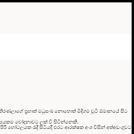
ෂ පතිරණලාගේ ප්‍රභාත් මධුසංඛ නොහොත් මිදිගම චූටි ඕමානයේ සිට
කිහිපයකම චෝදනාවට ලක් වී සිටින්නෙකි.
සුපිරි හෝටලයක රැදී සිටියදී එරට ආරක්ෂක අංශ විසින් අත්අඩංගුවට