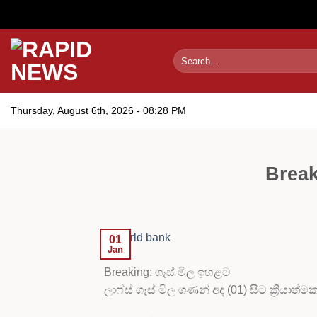
Skip
to
content
Thursday, August 6th, 2026 - 08:28 PM
Break
01
Jan
Breaking: ගෑස් මිල ඉහළට
ලාෆ්ස් ගෑස් මිල ගණන් අද (01) සිට ක්‍රිය