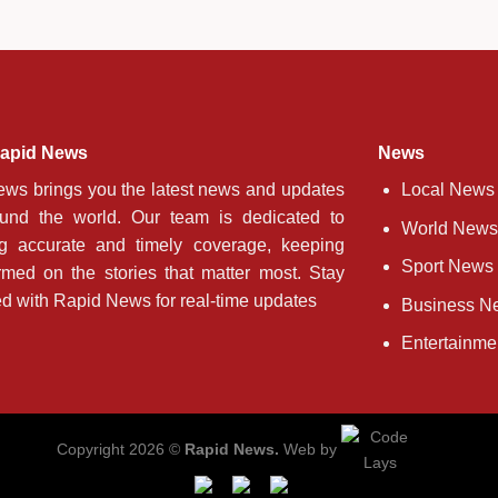
apid News
News
ws brings you the latest news and updates
Local News
ound the world. Our team is dedicated to
World News
ng accurate and timely coverage, keeping
Sport News
rmed on the stories that matter most. Stay
d with Rapid News for real-time updates
Business N
Entertainm
Copyright 2026 ©
Rapid News.
Web by