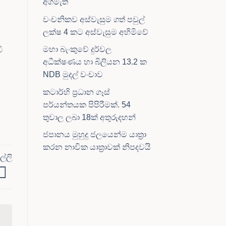
අගමැති
වංචනිකව අස්වැසුම ගත් පවුල්
ලක්ෂ 4 කට අස්වැසුම අහිමිවේ
මහා බැංකුවේ දුර්වල
ී
අධීක්ෂණය හා බිලියන 13.2 ක
NDB මුදල් වංචාව
කටාර්හි ප්‍රධාන ගෑස්
පර්යන්තයක පිපිරීමක්. 54
තුවාල ලබා 18ක් අතුරුදහන්
ජපානය මුහුදු ජලයෙන්ම යාත්‍රා
කරන නාවික යාත්‍රාවක් නිපදවයි
්ලි