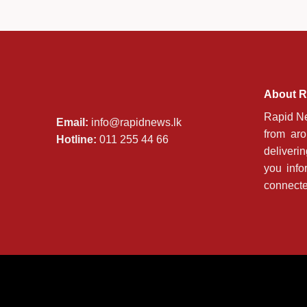
About R
Rapid Ne
Email:
info@rapidnews.lk
from ar
Hotline:
011 255 44 66
deliveri
you info
connecte