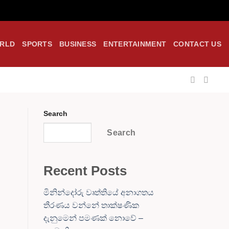
RLD
SPORTS
BUSINESS
ENTERTAINMENT
CONTACT US
Search
Search
Recent Posts
මිනින්දෝරු වෘත්තියේ අනාගතය
තීරණය වන්නේ තාක්ෂණික
දැනුමෙන් පමණක් නොවේ –