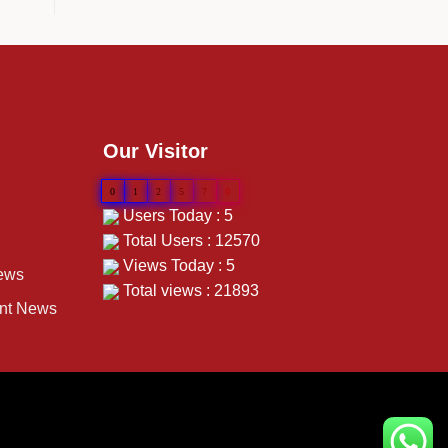
Our Visitor
0
1
2
5
7
0
Users Today : 5
Total Users : 12570
Views Today : 5
ews
Total views : 21893
ent News