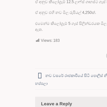
ඒ අනුව කිලෝග්‍රෑම් 12.5 ලාෆ්ස් ගෘහස්ථ ගෑ
ඒ අනුව එහි නව මිල රුපියල් 4,250ක්.
එමෙන්ම කිලෝග්‍රෑම් 5 ගෑස් සිලින්ඩරයක මිල
ඇත.
Views:
183
නව වසරේ රාජකාරියේ සිටි පොලිස් න
හප්පලා
Leave a Reply