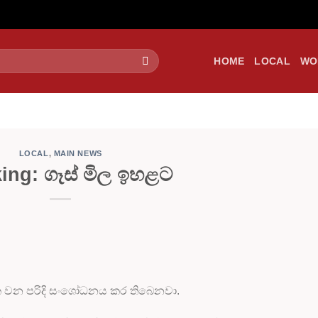
HOME
LOCAL
WO
LOCAL
,
MAIN NEWS
ing: ගෑස් මිල ඉහළට
ාත්මක වන පරිදි සංශෝධනය කර තිබෙනවා.