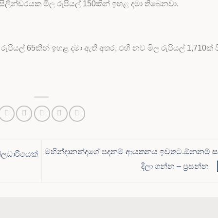
ස් සිලින්ඩරයක මිල රුපියල් 150කින් ඉහළ දමා තිබෙනවා.
 රුපියල් 65කින් ඉහළ දමා ඇති අතර, එහි නව මිල රුපියල් 1,710ක් ව
මහින්දානන්දගේ පදනම් ආයතනය ඉවතට.ඕනනම් සල
ිලධාරියෙක්
දිලා ගන්න – ප්‍රසන්න