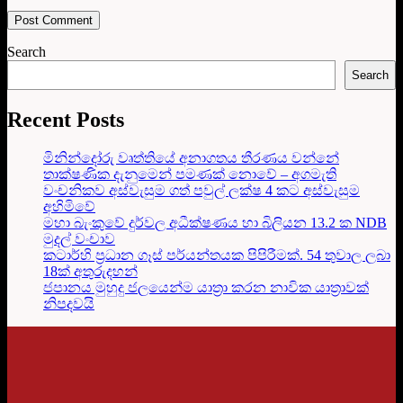
Search
Search
Recent Posts
මිනින්දෝරු වෘත්තියේ අනාගතය තීරණය වන්නේ
තාක්ෂණික දැනුමෙන් පමණක් නොවේ – අගමැති
වංචනිකව අස්වැසුම ගත් පවුල් ලක්ෂ 4 කට අස්වැසුම
අහිමිවේ
මහා බැංකුවේ දුර්වල අධීක්ෂණය හා බිලියන 13.2 ක NDB
මුදල් වංචාව
කටාර්හි ප්‍රධාන ගෑස් පර්යන්තයක පිපිරීමක්. 54 තුවාල ලබා
18ක් අතුරුදහන්
ජපානය මුහුදු ජලයෙන්ම යාත්‍රා කරන නාවික යාත්‍රාවක්
නිපදවයි