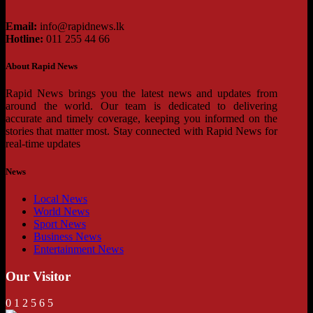
Email:
info@rapidnews.lk
Hotline:
011 255 44 66
About Rapid News
Rapid News brings you the latest news and updates from
around the world. Our team is dedicated to delivering
accurate and timely coverage, keeping you informed on the
stories that matter most. Stay connected with Rapid News for
real-time updates
News
Local News
World News
Sport News
Business News
Entertainment News
Our Visitor
0
1
2
5
6
5