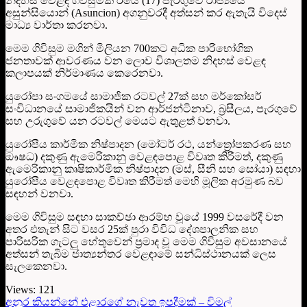
නිදහස් වෙළඳ ගිවිසුමක් ඊයේ (17) පැරගුවේ රාජ්‍යයේ
අසුන්සියොන් (Asuncion) අගනුවරදී අත්සන් කර ඇතැයි විදෙස්
මාධ්‍ය වාර්තා කරනවා.
මෙම ගිවිසුම මගින් මිලියන 700කට අධික පාරිභෝගික
ජනතාවක් ආවරණය වන ලොව විශාලතම නිදහස් වෙළඳ
කලාපයක් නිර්මාණය කෙරෙනවා.
යුරෝපා සංගමයේ සාමාජික රටවල් 27ක් සහ මර්කෝසර්
සංවිධානයේ සාමාජිකයින් වන ආර්ජන්ටිනාව, බ්‍රසීලය, පැරගුවේ
සහ උරුගුවේ යන රටවල් මෙයට ඇතුළත් වනවා.
යුරෝපීය කාර්මික නිෂ්පාදන (මෝටර් රථ, යන්ත්‍රෝපකරණ සහ
ඖෂධ) දකුණු ඇමෙරිකානු වෙළඳපොළ විවෘත කිරීමත්, දකුණු
ඇමෙරිකානු කෘෂිකාර්මික නිෂ්පාදන (මස්, සීනි සහ සෝයා) සඳහා
යුරෝපීය වෙළඳපොළ විවෘත කිරීමත් මෙහි මූලික අරමුණ බව
සඳහන් වනවා.
මෙම ගිවිසුම සඳහා සාකච්ඡා ආරම්භ වූයේ 1999 වසරේදී වන
අතර එතැන් සිට වසර 25ක් පුරා විවිධ දේශපාලනික සහ
පාරිසරික ගැටලු හේතුවෙන් ප්‍රමාද වූ මෙම ගිවිසුම අවසානයේ
අත්සන් තැබීම ජාත්‍යන්තර වෙළඳාමේ සන්ධිස්ථානයක් ලෙස
සැලකෙනවා.
Views:
121
අනුර කියන්නේ එළාරගේ නැවත ඉපදීමක් – විමල්