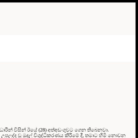
ාරීන් විසින් ඊයේ (28) අත්අඩංගුවට ගෙන තිබෙනවා.
් උපලද්ද වූ මුදල් විශුද්ධිකරණය කිරීමේ දී, තමාට හිමි නොවන