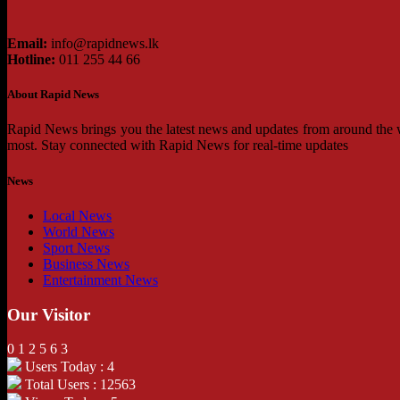
Email:
info@rapidnews.lk
Hotline:
011 255 44 66
About Rapid News
Rapid News brings you the latest news and updates from around the wo
most. Stay connected with Rapid News for real-time updates
News
Local News
World News
Sport News
Business News
Entertainment News
Our Visitor
0
1
2
5
6
3
Users Today : 4
Total Users : 12563