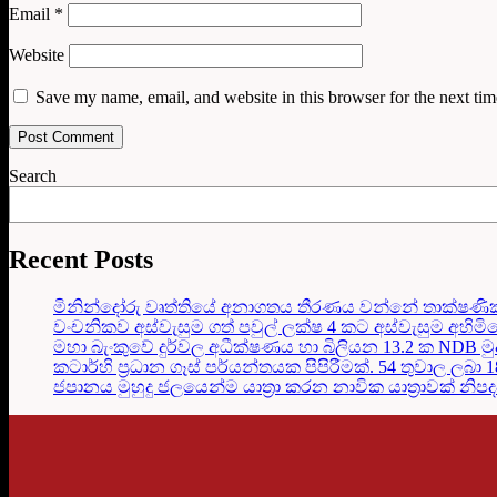
Email
*
Website
Save my name, email, and website in this browser for the next ti
Search
Recent Posts
මිනින්දෝරු වෘත්තියේ අනාගතය තීරණය වන්නේ තාක්ෂණි
වංචනිකව අස්වැසුම ගත් පවුල් ලක්ෂ 4 කට අස්වැසුම අහිමි
මහා බැංකුවේ දුර්වල අධීක්ෂණය හා බිලියන 13.2 ක NDB මු
කටාර්හි ප්‍රධාන ගෑස් පර්යන්තයක පිපිරීමක්. 54 තුවාල ලබා 
ජපානය මුහුදු ජලයෙන්ම යාත්‍රා කරන නාවික යාත්‍රාවක් නිප