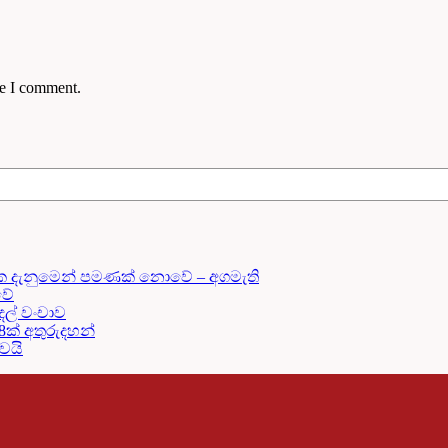
me I comment.
ක දැනුමෙන් පමණක් නොවේ – අගමැති
වේ
දල් වංචාව
18ක් අතුරුදහන්
දවයි