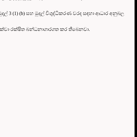
දල් 3 (1) (b) සහ මුදල් විශුද්ධිකරණ වරද සඳහා ආධාර අනුබල
 දක්වා රක්ෂිත බන්ධනාගාරගත කර තිබෙනවා.