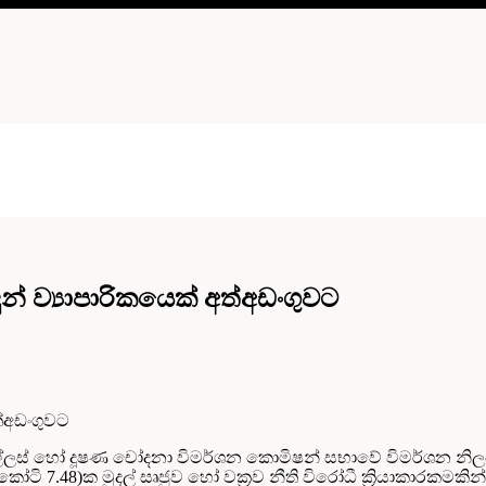
් ව්‍යාපාරිකයෙක් අත්අඩංගුවට
ත්අඩංගුවට
ු අල්ලස් හෝ දූෂණ චෝදනා විමර්ශන කොමිෂන් සභාවේ විමර්ශන නිලධ
කෝටි 7.48)ක මුදල් සෘජුව හෝ වක්‍රව නීති විරෝධී ක්‍රියාකාරකමකින