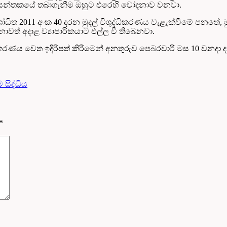
 තම සන්තකයේ තබාගැනීම ඔහුට එරෙහි චෝදනාව වනවා.
ධිත 2011 අංක 40 දරන මුදල් විශුද්ධිකරණය වැළැක්වීමේ පනතේ, මු
නාවත් අදාළ ව්‍යාපාරිකයාට එල්ල වී තිබෙනවා.
ධිකරණය වෙත ඉදිරිපත් කිරීමෙන් අනතුරුව පෙබරවාරි මස 10 වනදා
 සිද්ධිය
*