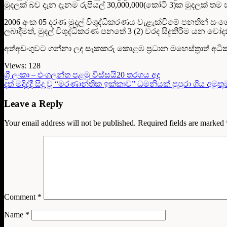
මුදලක් බව දැන දැනම රුපියල් 30,000,000(කෝටි 3)ක මුදලක්
2006 අංක 05 දරණ මුදල් විශුද්ධිකරණය වැළැක්වීමේ පනතින් සංශෝ
ලබාදීමත්, මුදල් විශුද්ධිකරණ පනතේ 3 (2) වරද සිදුකිරීම යන චෝද
අත්අඩංගුවට ගන්නා ලද සැකකරු කොළඹ ප්‍රධාන මහෙස්ත්‍රාත් අ
Views:
128
ශ්‍රී ලංකා – එංගලන්ත පළමු විස්සයි20 තරගය අද
දත් මදිද්දී සිදු වූ “මරණාන්තික ඉක්කාව” ධමනියක් පුපුරා ගිය අමුතුම
Leave a Reply
Your email address will not be published.
Required fields are marked
Comment
*
Name
*