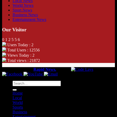
Local News
World News
Sport News
Business News
Entertainment News
Our Visitor
0
1
2
5
5
6
Users Today : 2
Total Users : 12556
Views Today : 2
Total views : 21872
Copyright 2026 ©
Rapid News.
Web by
Home
Local
World
Sports
Business
Entertainment