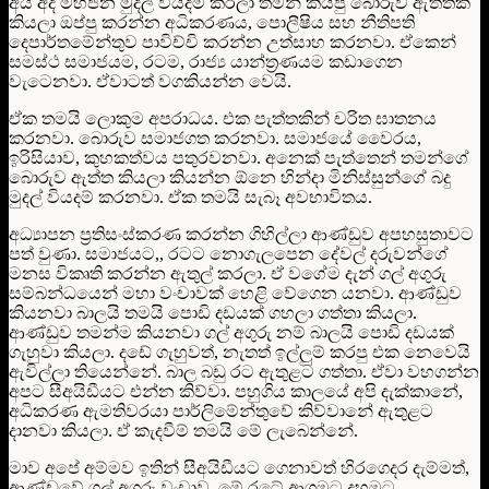
අය අද මහජන මුදල් වියදම් කරලා තමන් කියපු බොරුව ඇත්තක්
කියලා ඔප්පු කරන්න අධිකරණය, පොලීෂිය සහ නීතිපති
දෙපාර්තමේන්තුව පාවිච්චි කරන්න උත්සාහ කරනවා. ඒකෙන්
සමස්ථ සමාජයම, රටම, රාජ්‍ය යාන්ත්‍රණයම කඩාගෙන
වැටෙනවා. ඒවාටත් වගකියන්න වෙයි.
ඒක තමයි ලොකුම අපරාධය. එක පැත්තකින් චරිත ඝාතනය
කරනවා. බොරුව සමාජගත කරනවා. සමාජයේ වෛරය,
ඉරිසියාව, කුහකත්වය පතුරවනවා. අනෙක් පැත්තෙන් තමන්ගේ
බොරුව ඇත්ත කියලා කියන්න ඕනෙ හින්දා මිනිස්සුන්ගේ බදු
මුදල් වියදම් කරනවා. ඒක තමයි සැබෑ අවභාවිතය.
අධ්‍යාපන ප්‍රතිසංස්කරණ කරන්න ගිහිල්ලා ආණ්ඩුව අපහසුතාවට
පත් වුණා. සමාජයට,, රටට නොගැලපෙන දේවල් දරුවන්ගේ
මනස විකෘති කරන්න ඇතුල් කරලා. ඒ වගේම දැන් ගල් අගුරු
සම්බන්ධයෙන් මහා වංචාවක් හෙළි වේගෙන යනවා. ආණ්ඩුව
කියනවා බාලයි තමයි පොඩි දඩයක් ගහලා ගත්තා කියලා.
ආණ්ඩුව තමන්ම කියනවා ගල් අගුරු නම් බාලයි පොඩි දඩයක්
ගැහුවා කියලා. දඩේ ගැහුවත්, නැතත් ඉල්ලුම් කරපු එක නෙවෙයි
ඇවිල්ලා තියෙන්නේ. බාල බඩු රට ඇතුළට ගත්තා. ඒවා වහගන්න
අපට සීඅයිඩීයට එන්න කිව්වා. පහුගිය කාලයේ අපි දැක්කානේ,
අධිකරණ ඇමතිවරයා පාර්ලිමේන්තුවේ කිව්වානේ ඇතුළට
දානවා කියලා. ඒ කැදවීම් තමයි මේ ලැබෙන්නේ.
මාව අපේ අම්මව ඉතින් සීඅයිඩීයට ගෙනාවත් හිරගෙදර දැම්මත්,
ආණ්ඩුවේ ගල් අගුරු වංචාව, මේ රටේ ආගමට දහමට