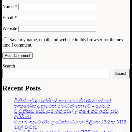
Name
*
Email
*
Website
Save my name, email, and website in this browser for the next
time I comment.
Search
Search
Recent Posts
මිනින්දෝරු වෘත්තියේ අනාගතය තීරණය වන්නේ
තාක්ෂණික දැනුමෙන් පමණක් නොවේ – අගමැති
වංචනිකව අස්වැසුම ගත් පවුල් ලක්ෂ 4 කට අස්වැසුම
අහිමිවේ
මහා බැංකුවේ දුර්වල අධීක්ෂණය හා බිලියන 13.2 ක NDB
මුදල් වංචාව