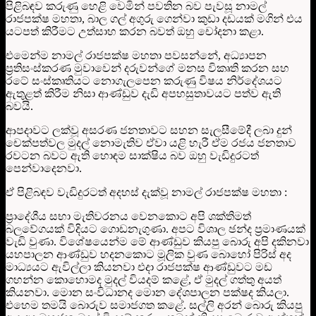
පිළිබඳව කරුණු හෙළි වෙමින් පවතින බව පැවසූ නාමල්
රාජපක්ෂ මහතා, බාල ගල් අගුරු ගෙන්වා කුඩා දඩයක් මගින් එය
යටපත් කිරීමට උත්සාහ කරන බවත් ඔහු චෝදනා කළා.
එමෙන්ම නාමල් රාජපක්ෂ මහතා පවසන්නේ, අධ්‍යාපන
ප්‍රතිසංස්කරණ මුවාවෙන් දරුවන්ගේ මනස විකෘති කරන සහ
රටේ සංස්කෘතියට නොගැලපෙන කරුණු විෂය නිර්දේශයට
ඇතුළත් කිරීම නිසා ආණ්ඩුව දැඩි අපහසුතාවයට පත්ව ඇති
බවයි.
ආපදාවට ලක්වූ අසරණ ජනතාවට සහන සැලසීමේදී ලබා දුන්
චෙක්පත්වල මුදල් නොමැතිව ඒවා යළි හැරී ඒම රජය ජනතාව
රවටන බවට ඇති හොඳම සාක්ෂිය බව ඔහු වැඩිදුරටත්
පෙන්වාදෙනවා.
ඒ පිළිබඳව වැඩිදුරටත් අදහස් දැක්වූ නාමල් රාජපක්ෂ මහතා :
ප්‍රාදේශීය සභා මැතිවරනය වෙනකොට අපි ශක්තිමත්
බලවේගයක් විදියට ගොඩනැගුණා. අපට විශාල ඡන්ද ප්‍රමාණයක්
වැඩි වුණා. විශේෂයෙන්ම මේ ආණ්ඩුව කියපු බොරු අපි දකිනවා
යහපාලන ආණ්ඩුව හදනකොට මූලික වුණ බොහෝ පිරිස් අද
මාධ්‍යයට ඇවිල්ලා කියනවා එදා රාජපක්ෂ ආණ්ඩුවට මඩ
ගහන්න කොහොමද මුදල් වියදම් කළේ, ඒ මුදල් ගත්තු අයත්
කියනවා. මොන සංවිධානද මොන දේශපාලන පක්ෂද කියලා.
එහෙම තමයි බොරුව සමාජගත කළේ. සල්ලි අරන් බොරු කියපු