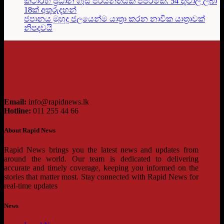
කටාර්හි ප්‍රධාන ගෑස් පර්යන්තයක පිපිරීමක්. 54 තුවාල ලබා
18ක් අතුරුදහන්
ජපානය මුහුදු ජලයෙන්ම යාත්‍රා කරන නාවික යාත්‍රාවක්
නිපදවයි
Email:
info@rapidnews.lk
Hotline:
011 255 44 66
About Rapid News
Rapid News brings you the latest news and updates from
around the world. Our team is dedicated to delivering
accurate and timely coverage, keeping you informed on the
stories that matter most. Stay connected with Rapid News for
real-time updates
News