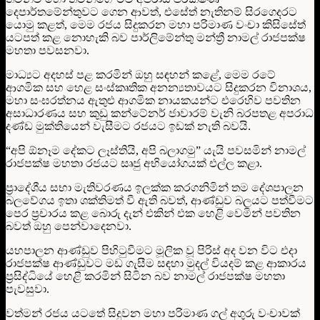
දෙපාර්තමේන්තුවට ගෙන ආවත්, එසේත් නැතිනම් සිරගෙදරට
යොමු කළත්, මෙම රජය සිදුකරන මහා පරිමාණ වංචා කිසිසේත්
යටපත් කළ නොහැකි බව පාර්ලිමේන්තු මන්ත්‍රී නාමල් රාජපක්ෂ
මහතා පවසනවා.
මාධ්‍යට අදහස් පළ කරමින් ඔහු සඳහන් කළේ, මෙම රටේ
ආගමික සහ හෙළ සංස්කෘතික අනන්‍යතාවයට සිදුකරන විනාශය,
මහා සංඝරත්නය ඇතුළු ආගමික නායකයන්ට එරෙහිව පවතින
අසාධාරණය සහ කුඩු කන්ටේනර් ජාවාරම් වැනි බරපතළ අපරාධ
දණ්ඩ මුක්තියෙන් වැසීමට රජයට ඉඩක් නැති බවයි.
“අපි ඕනෑම දේකට ලෑස්තියි, අපි බලාගමු” යැයි පවසමින් නාමල්
රාජපක්ෂ මහතා රජයට සෘජු අභියෝගයක් එල්ල කළා.
ප්‍රාදේශීය සභා මැතිවරණය ඉලක්ක කරගනිමින් තම දේශපාලන
බලවේගය ඉතා ශක්තිමත් වී ඇති බවත්, ආණ්ඩුව බලයට පත්වීමට
පෙර ප්‍රචාරය කළ බොරු දැන් එකින් එක හෙළි වෙමින් පවතින
බවත් ඔහු පෙන්වාදෙනවා.
යහපාලන ආණ්ඩුව පිහිටුවීමට මූලික වූ පිරිස් අද වන විට එදා
රාජපක්ෂ ආණ්ඩුවට මඩ ගැසීම සඳහා මුදල් වියදම් කළ ආකාරය
ප්‍රසිද්ධියේ හෙළි කරමින් සිටින බව නාමල් රාජපක්ෂ මහතා
පැවසුවා.
වත්මන් රජය යටතේ සිදුවන මහා පරිමාණ ගල් අගුරු වංචාවක්