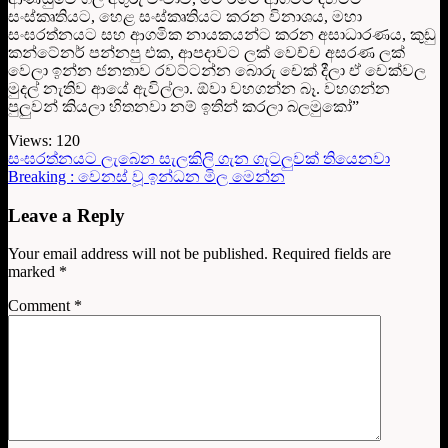
සංස්කෘතියට, හෙළ සංස්කෘතියට කරන විනාශය, මහා
සංඝරත්නයට සහ ආගමික නායකයන්ට කරන අසාධාරණය, කුඩු
කන්ටේනර් පන්නපු එක, ආපදාවට ලක් වෙච්ච අසරණ ලක්
වෙලා ඉන්න ජනතාව රවට්ටන්න බොරු චෙක් දීලා ඒ චෙක්වල
මුදල් නැතිව ආයේ ඇවිල්ලා. ඕවා වහගන්න බෑ. වහගන්න
පුලුවන් කියලා හිතනවා නම් ඉතින් කරලා බලමුකෝ”
Views:
120
සංඝරත්නයට ලැබෙන සැලකිලි ගැන ගැටලුවක් තියෙනවා
Breaking : වෙනස් වූ ඉන්ධන මිල මෙන්න
Leave a Reply
Your email address will not be published.
Required fields are
marked
*
Comment
*