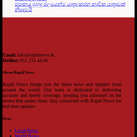
ජපානය මුහුදු ජලයෙන්ම යාත්‍රා කරන නාවික යාත්‍රාවක්
නිපදවයි
Email:
info@rapidnews.lk
Hotline:
011 255 44 66
About Rapid News
Rapid News brings you the latest news and updates from
around the world. Our team is dedicated to delivering
accurate and timely coverage, keeping you informed on the
stories that matter most. Stay connected with Rapid News for
real-time updates
News
Local News
World News