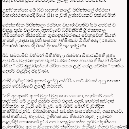
අනු නායක පූජ්‍ය වෙඬරුවේ උපාලි හිමියන් පවසනවා.
උන්වහන්සේ මේ බව සඳහන් කළේ, මිහින්තලේ රජමහා
විහාරස්ථානයේදී ඊයේ (31) පැවති උත්සවයකට එක්වෙමින්.
ඓතිහාසික මිහින්තලා රජමහා විහාරාධිපතිව සිට අපවත් වී
වදාළ පූජ්‍ය වලවාහැංගුනවැවේ ධර්මකීර්ති ශ්‍රි රතනපාල
හිමියන්ගේ තිස්පස්වන ගුණානුස්මරණය වෙනුවෙන් සියක්
නමක් උදෙසා පැවති සංඝගත දක්ෂිණාව මිහින්තලේ රජමහා
විහාරස්ථානයේදී ඊයේ දිනයේදී පැවැත්වුණා.
ඊට සමගාමීව වත්මන් මිහින්තලා රජමහා විහාරාධිපති පූජ්‍ය
ආචාර්ය වලවාහැංගුනවැවේ ධම්මරතන නායක හිමියන් විසින්
රචිත ” සිව් බුදුවරුන්ගේ සිරිපා පහස ලැබූ සේල චේතිය ” කෘතිය
දොරට වැඩුමද සිදු වුණා.
එහිදී වැඩිදුරටත් අදහස් දැක්වූ අස්ගිරිය පාර්ශ්වයේ අනු නායක
පූජ්‍ය වෙඬරුවේ උපාලි හිමියන්,
“අපි අද ආවේ අපේ මුදුන් මුල හොයාගෙන‍, නැත්නම් අපේ
හදවතට මේ උදාර පුදබිම අපට එදාත්, අදත්, හෙටත් කවදාත්
වටිනවා. හැබැයි මේ මුලට, මේ බිමට මෙහි වැඩහිඳින
නාහිමිවරුන්ට, වර්තමානයේ සමස්ත සංඝරත්නයට, ශාසනයට,
සංස්කෘතියට, කලාවට, ඉතිහාසයට තියෙන තැන, ලැබෙන
සැලකිලි කොතෙක් දුරට අපට සතුටුවෙන්න පුළුවන්ද කියන
ප්‍රශ්නාර්ථය අපි හැමදෙනාටම තිබෙනවා. භික්ෂුව නිහඬ වුණොත්