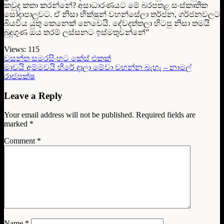
කවුද කතා කරන්නේ? අසාධාරණයට මේ බරපතළ සංස්කෘතික
සෝදාපාලුවට. ඒ නිසා භික්ෂුන් වහන්සේලා තර්ජන, ගර්ජනවලට
බියවිය යුතු කෙනෙක් නෙවෙයි. දේවදත්තලා හිටපු නිසා තමයි
බුදුගුණ ඔය තරම් ලස්සනට ඉස්මතුවන්නේ”
Views:
115
වසන්ත සමරසිංහට කේස් එකක්
මාවයි අම්මවයි හිරේ දාලා මේවා වහන්න බැහැ – නාමල්
රාජපක්ෂ
Leave a Reply
Your email address will not be published.
Required fields are
marked
*
Comment
*
Name
*