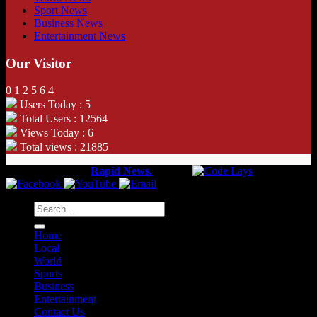
Sport News
Business News
Entertainment News
Our Visitor
0
1
2
5
6
4
Users Today : 5
Total Users : 12564
Views Today : 6
Total views : 21885
Copyright 2026 ©
Rapid News.
Web by
Home
Local
World
Sports
Business
Entertainment
Contact Us