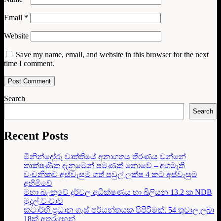
Email
*
Website
Save my name, email, and website in this browser for the next
time I comment.
Search
Search
Recent Posts
මිනින්දෝරු වෘත්තියේ අනාගතය තීරණය වන්නේ
තාක්ෂණික දැනුමෙන් පමණක් නොවේ – අගමැති
වංචනිකව අස්වැසුම ගත් පවුල් ලක්ෂ 4 කට අස්වැසුම
අහිමිවේ
මහා බැංකුවේ දුර්වල අධීක්ෂණය හා බිලියන 13.2 ක NDB
මුදල් වංචාව
කටාර්හි ප්‍රධාන ගෑස් පර්යන්තයක පිපිරීමක්. 54 තුවාල ලබා
18ක් අතුරුදහන්