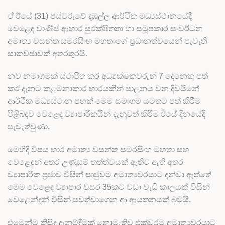
ඒ ඊයේ (31) පස්වරුවේ දඹුල්ල ආර්ථික මධ්‍යස්ථානයේදී
වෙළෙඳ වාණිජ ආහාර සුරක්ෂිතතා හා සමූපකාර සංවර්ධන
අමාත්‍ය වසන්ත සමරසිංහ මහතාගේ ප්‍රධානත්වයෙන් පැවැති
සාකච්ඡාවක් අතරතුරයි.
නව නමාගමක් ස්ථාපිත කර අධ්‍යක්ෂකවරුන් 7 දෙනෙකු පත්
කර දැනට කළමනාකාර භාරයකින් පාලනය වන දිවයිනේ
ආර්ථික මධ්‍යස්ථාන පහක් මෙම සමාගම යටතට පත් කිරීම
පිළිබඳව වෙළෙඳ ව්‍යාපාරිකයින් දැනුවත් කිරීම ඊයේ දිනයේදී
පැවැත්වුණා.
මෙහිදී විෂය භාර අමාත්‍ය වසන්ත සමරසිංහ මහතා සහ
වෙළෙඳුන් අතර උණුසුම් තත්ත්වයක් ඇතිව ඇති අතර
ව්‍යාපාරික ප්‍රජාව විසින් සෘජුවම අමාත්‍යවරයාට දන්වා ඇත්තේ
මෙම වෙළෙඳ ව්‍යාපාර වසර 35කට වඩා වැඩි කාලයක් විසින්
වෙළෙන්දන් විසින් පවත්වාගෙන ආ ආයතනයක් බවයි.
එමෙන්ම කිසිදු දැනුම්දීමක් නොමැතිව එක්වරම අමාත්‍යවරයාට