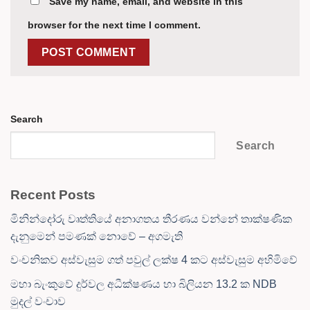
Save my name, email, and website in this
browser for the next time I comment.
Search
Search
Recent Posts
මිනින්දෝරු වෘත්තියේ අනාගතය තීරණය වන්නේ තාක්ෂණික
දැනුමෙන් පමණක් නොවේ – අගමැති
වංචනිකව අස්වැසුම ගත් පවුල් ලක්ෂ 4 කට අස්වැසුම අහිමිවේ
මහා බැංකුවේ දුර්වල අධීක්ෂණය හා බිලියන 13.2 ක NDB
මුදල් වංචාව