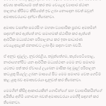
අවශ්‍ය කණ්ඩායම් පත් කර තම වෙළෙඳ ව්‍යාපාර ස්ථාන
පාලනය කිරීමට කිසිසේත් ඉඩ ලබා නොදෙන බවත් ඔවුන්
අමාත්‍යවරයාට දන්වා තිබෙනවා.
අමාත්‍ය වසන්ත සමරසිංහ මහතා ව්‍යාපාරික ප්‍රජාව අමතමින්
සඳහන් කර ඇත්තේ නව සමාගමක් ස්ථාපිත කර ඇත්තේ
ආර්ථික මධ්‍යස්ථාන පරිපාලනය කර ඉතා සාධාරණ
වෙළෙඳපළක් ජනතාවට ලබා දීම සඳහා වන බවයි.
ඒ අනුව දඹුල්ල, නුවරඑළිය, තඹුත්තේගම, කැප්පෙටිපොළ,
නාරාහෙන්පිට යන ආර්ථික මධ්‍යස්ථාන මෙම නව සමාගම
යටතට පත් කර ඒවායේ ලැබෙන මාසික බදු මුදල් පරිපාලන
කටයුතු සියල්ල ලබන මාසයේ සිට මෙම සමාගම වෙත ගෙවීම්
කළ යුතු බව අමාත්‍යවරයා දැනුවත් කර තිබෙනවා.
මෙමගින් කිසිදු ආකාරයකින් ගොවීන්ගේ සහ ව්‍යාපාරිකයින්ගේ
අයිතිය අහිමි නොවන බවත් අමාත්‍යවරයා මෙහිදී සඳහන් කර
තිබෙනවා.