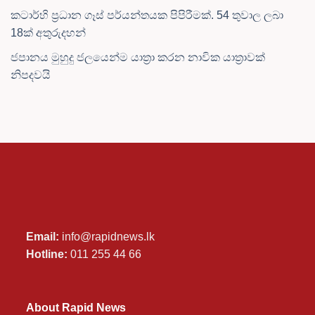
කටාර්හි ප්‍රධාන ගෑස් පර්යන්තයක පිපිරීමක්. 54 තුවාල ලබා
18ක් අතුරුදහන්
ජපානය මුහුදු ජලයෙන්ම යාත්‍රා කරන නාවික යාත්‍රාවක්
නිපදවයි
Email:
info@rapidnews.lk
Hotline:
011 255 44 66
About Rapid News