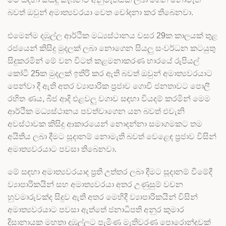
බවත් ඔවුන් අමාත්‍යවරයා වෙත චෝදනා කර තිබෙනවා.
එමෙන්ම දඹුල්ල ආර්ථික මධ්‍යස්ථානය වසර 29ක කාලයක් තුළ
රජයෙන් කිසිදු මුදලක් ලබා නොගෙන සියලු සංවර්ධන කටයුතු
සිදුකරමින් මේ වන විටත් කළමනාකරණ භාරයේ රුපියල්
කෝටි 25ක මුදලක් ඉතිරි කර ඇති බවත් ඔවුන් අමාත්‍යවරයාට
පෙන්වා දී ඇති අතර ව්‍යාපාරික ප්‍රජාව ගොවි ජනතාවට පොලී
රහිත ණය, බීජ ආදි එළවලු වගාව සඳහා වියදම් කරමින් මෙම
ආර්ථික මධ්‍යස්ථානය පවත්වාගෙන යන බවත් එවැනි
අවස්ථාවක කිසිදු ආකාරයෙන් නොදන්නා සමාගමකට තම
අයිතිය ලබා දීමට සූදානම් නොමැති බවත් වෙළෙඳ ප්‍රජාව විසින්
අමාත්‍යවරයාට පවසා තිබෙනවා.
මේ සඳහා අමාත්‍යවරයාද ප්‍රති උත්තර ලබා දීමට සූදානම් වීමේදී
ව්‍යාපාරිකයින් සහ අමාත්‍යවරයා අතර උණුසුම් වචන
හුවමාරුවක්ද සිදුව ඇති අතර මෙහිදී ව්‍යාපාරිකයින් විසින්
අමාත්‍යවරයාට පවසා ඇත්තේ ජනාධිපති අනුර කුමාර
දිසානායක මහතා දඹුල්ලට පැමිණ මැතිවරණ පොරොන්දුවක්