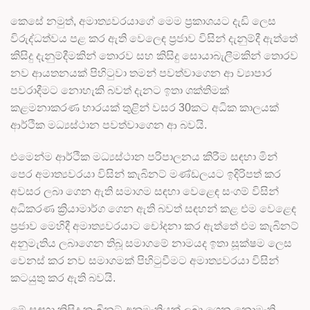
කෙසේ නමුත්, අමාත්‍යවරයාගේ මෙම ප්‍රකාශයට දැඩි ලෙස
විරුද්ධත්වය පළ කර ඇති වෙලෙඳ ප්‍රජාව විසින් දැනුම්දී ඇත්තේ
කිසිදු දැනුම්දීමකින් තොරව සහ කිසිදු සොයාබැලීමකින් තොරව
නව ආයතනයක් පිහිටුවා තමන් පවත්වාගෙන ආ ව්‍යාපාර
පවරාදීමට නොහැකි බවත් දැනට ඉතා ශක්තිමක්
කළමනාකරණ භාරයක් තුළින් වසර 30කට අධික කාලයක්
ආර්ථික මධ්‍යස්ථාන පවත්වාගෙන ආ බවයි.
එමෙන්ම ආර්ථික මධ්‍යස්ථාන පරිපාලනය කිරීම සඳහා මින්
පෙර අමාත්‍යවරයා විසින් කැබිනට් මණ්ඩලයට ඉදිරිපත් කර
අවසර ලබා ගෙන ඇති සමාගම සඳහා වෙළෙඳ සංගම් විසින්
අධිකරණ ක්‍රියාමාර්ග ගෙන ඇති බවත් සඳහන් කළ එම වෙළෙඳ
ප්‍රජාව මෙහිදී අමාත්‍යවරයාට චෝදනා කර ඇත්තේ එම කැබිනට්
අනුමැතිය ලබාගෙන තිබූ සමාගමේ නාමයද ඉතා සූක්ෂම ලෙස
වෙනස් කර නව සමාගමක් පිහිටුවීමට අමාත්‍යවරයා විසින්
කටයුතු කර ඇති බවයි.
මේ සඳහා කිසිදු කැබිනට් අනුමැතියක් ලබා ගෙන නොමැති