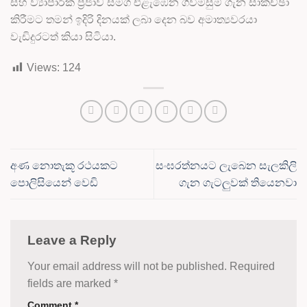
සහ ව්‍යාපාරික ප්‍රජාව සමග එළැඹෙන ගිවිමසුම් ගැන සාකච්ඡා
කිරීමට තමන් ඉදිරි දිනයක් ලබා දෙන බව අමාත්‍යවරයා
වැඩිදුරටත් කියා සිටියා.
Views:
124
අණ නොතැකූ රථයකට
සංඝරත්නයට ලැබෙන සැලකිලි
පොලිසියෙන් වෙඩි
ගැන ගැටලුවක් තියෙනවා
Leave a Reply
Your email address will not be published.
Required
fields are marked
*
Comment
*