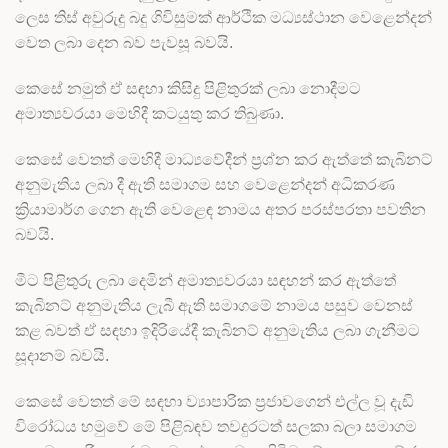
ලෙස තිස් අවුරුදු බදු ගිවිසුමක් ආර්ථික මධ්‍යස්ථාන වෙළෙන්දන්
වෙත ලබා දෙන බව පැවසූ බවයි.
කෙසේ නමුත් ඒ සඳහා කිසිදු පිළිතුරක් ලබා නොදීමට
අමාත්‍යවරයා මෙහිදී කටයුතු කර තිබුණා.
කෙසේ වෙතත් මෙහිදී මාධ්‍යවේදීන් ප්‍රශ්න කර ඇත්තේ කැබිනට්
අනුමැතිය ලබා දී ඇති සමාගම සහ වෙළෙන්දන් අධිකරණ
ක්‍රියාමාර්ග ගෙන ඇති වෙළෙඳ නාමය අතර පරස්පරතා පවතින
බවයි.
මීට පිළිතුරු ලබා දෙමින් අමාත්‍යවරයා සඳහන් කර ඇත්තේ
කැබිනට් අනුමැතිය ලැබී ඇති සමාගමේ නාමය පසුව වෙනස්
කළ බවත් ඒ සඳහා ඉදිරියේදී කැබිනට් අනුමැතිය ලබා ගැනීමට
සූදානම් බවයි.
කෙසේ වෙතත් මේ සඳහා ව්‍යාපාරික ප්‍රජාවගෙන් එල්ල වූ දැඩි
විරෝධය හමුවේ මේ පිළිබඳව තවදුරටත් සලකා බලා සමාගම