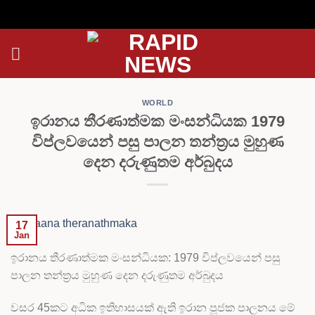
Skip
to
content
WORLD
ඉරානය තීරණාත්මක මංසන්ධියක 1979
විප්ලවයෙන් පසු පාලන තන්ත්‍රය මුහුණ
දෙන දරුණුතම අර්බුදය
17
Jan
ඉරානය තීරණාත්මක මංසන්ධියක: 1979 විප්ලවයෙන් පසු
පාලන තන්ත්‍රය මුහුණ දෙන දරුණුතම අර්බුදය
වසර 45කට අධික ඉතිහාසයක් ඇති ඉරාන පූජක පාලනය මේ