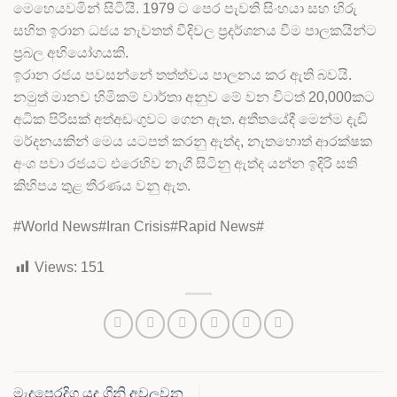
මෙහෙයවමින් සිටියි. 1979 ට පෙර පැවති සිංහයා සහ හිරු
සහිත ඉරාන ධජය නැවතත් වීදිවල ප්‍රදර්ශනය වීම පාලකයින්ට
ප්‍රබල අභියෝගයකි.
ඉරාන රජය පවසන්නේ තත්ත්වය පාලනය කර ඇති බවයි.
නමුත් මානව හිමිකම් වාර්තා අනුව මේ වන විටත් 20,000කට
අධික පිරිසක් අත්අඩංගුවට ගෙන ඇත. අතීතයේදී මෙන්ම දැඩි
මර්දනයකින් මෙය යටපත් කරනු ඇත්ද, නැතහොත් ආරක්ෂක
අංශ පවා රජයට එරෙහිව නැගී සිටිනු ඇත්ද යන්න ඉදිරි සති
කිහිපය තුළ තීරණය වනු ඇත.
#World News#Iran Crisis#Rapid News#
Views:
151
මැදපෙරදිග යුද ගිනි අවුලුවන