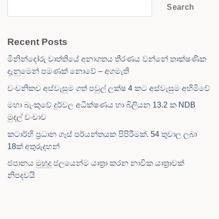
Search
Recent Posts
මිනින්දෝරු වෘත්තියේ අනාගතය තීරණය වන්නේ තාක්ෂණික
දැනුමෙන් පමණක් නොවේ – අගමැති
වංචනිකව අස්වැසුම ගත් පවුල් ලක්ෂ 4 කට අස්වැසුම අහිමිවේ
මහා බැංකුවේ දුර්වල අධීක්ෂණය හා බිලියන 13.2 ක NDB
මුදල් වංචාව
කටාර්හි ප්‍රධාන ගෑස් පර්යන්තයක පිපිරීමක්. 54 තුවාල ලබා
18ක් අතුරුදහන්
ජපානය මුහුදු ජලයෙන්ම යාත්‍රා කරන නාවික යාත්‍රාවක්
නිපදවයි