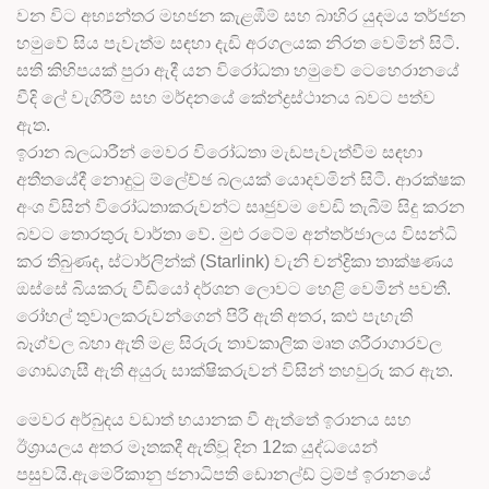
වන විට අභ්‍යන්තර මහජන කැළඹීම් සහ බාහිර යුදමය තර්ජන
හමුවේ සිය පැවැත්ම සඳහා දැඩි අරගලයක නිරත වෙමින් සිටී.
සති කිහිපයක් පුරා ඇදී යන විරෝධතා හමුවේ ටෙහෙරානයේ
වීදි ලේ වැගිරීම් සහ මර්දනයේ කේන්ද්‍රස්ථානය බවට පත්ව
ඇත.
ඉරාන බලධාරීන් මෙවර විරෝධතා මැඩපැවැත්වීම සඳහා
අතීතයේදී නොදුටු ම්ලේච්ඡ බලයක් යොදවමින් සිටී. ආරක්ෂක
අංශ විසින් විරෝධතාකරුවන්ට සෘජුවම වෙඩි තැබීම් සිදු කරන
බවට තොරතුරු වාර්තා වේ. මුළු රටේම අන්තර්ජාලය විසන්ධි
කර තිබුණද, ස්ටාර්ලින්ක් (Starlink) වැනි චන්ද්‍රිකා තාක්ෂණය
ඔස්සේ බියකරු වීඩියෝ දර්ශන ලොවට හෙළි වෙමින් පවතී.
රෝහල් තුවාලකරුවන්ගෙන් පිරී ඇති අතර, කළු පැහැති
බෑග්වල බහා ඇති මළ සිරුරු තාවකාලික මෘත ශරීරාගාරවල
ගොඩගැසී ඇති අයුරු සාක්ෂිකරුවන් විසින් තහවුරු කර ඇත.
මෙවර අර්බුදය වඩාත් භයානක වී ඇත්තේ ඉරානය සහ
ඊශ්‍රායලය අතර මෑතකදී ඇතිවූ දින 12ක යුද්ධයෙන්
පසුවයි.ඇමෙරිකානු ජනාධිපති ඩොනල්ඩ් ට්‍රම්ප් ඉරානයේ