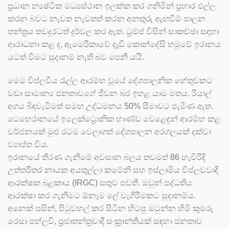
ප්‍රධාන න්‍යෂ්ටික මධ්‍යස්ථාන ඉලක්ක කර ගනිමින් ප්‍රහාර එල්ල
කරන බවට නැවත නැවතත් කරන අනතුරු ඇඟවීම් පාලන
තන්ත්‍රය තවදුරටත් දුර්වල කර ඇත. ට්‍රම්ප් විසින් සාකච්ඡා සඳහා
ආරාධනා කළ ද, ඇමෙරිකාවේ දැඩි කොන්දේසි හමුවේ ඉරානය
යටත් වීමට සූදානම් නැති බව පෙනී යයි.
මෙම විප්ලවීය රැල්ල ආරම්භ වූයේ දේශපාලනික හේතුවකට
වඩා සාමාන්‍ය ජනතාවගේ ජීවන බර ඉහළ යාම මතය. රියාල්
අගය බිඳවැටීමත් සමඟ උද්ධමනය 50% සීමාවට පැමිණ ඇත.
ටෙහෙරානයේ ඉලෙක්ට්‍රොනික භාණ්ඩ වෙළෙඳුන් ආරම්භ කළ
වර්ජනයක් මුළු රටම වෙලාගත් දේශපාලන අරගලයක් දක්වා
ව්‍යාප්ත විය.
ඉරානයේ තීරණ ගැනීමේ අවසාන බලය තවමත් 86 හැවිරිදි
උත්තරීතර නායක අයතුල්ලා කමේනි සහ ඉස්ලාමීය විප්ලවවාදී
ආරක්ෂක බළකාය (IRGC) සතුව පවතී. ඔවුන් පද්ධතිය
ආරක්ෂා කර ගැනීමට ඕනෑම ලේ වැගිරීමකට සූදානම්ය.
අනෙක් පසින්, පිටුවහල් කර සිටින හිටපු ඔටුන්න හිමි කුමරු
රෙසා පහ්ලවී, ප්‍රජාතන්ත්‍රවාදී සංක්‍රාන්තියක් සඳහා ජනතාව