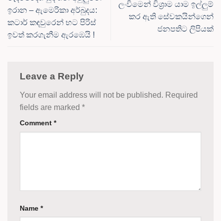
ලංවිමෙන් විශ්‍රාම යාම ඉල්ලුම්
ඉරාන – ඇමෙරිකා අර්බුදය:
කර ඇති සේවකයින්ගෙන්
කටාර් කඳවුරෙන් භට පිරිස්
ජනපතිට ලිපියක්
ඉවත් කරගැනීම ඇරඹෙයි !
Leave a Reply
Your email address will not be published.
Required
fields are marked
*
Comment
*
Name
*