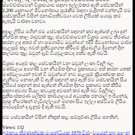
ස්වේච්ඡාවෙන් විශ්‍රාමයාම සඳහා ඉල්ලුම්කර ඇති සේවකයින්
2,200 දෙනාගේ ජීවනෝපාය සුරැකීම සඳහා මැදිහත් වන්නැයි එම
සේවකයින් විසින් ජනාධිපතිවරයා වෙත ලිපියක් යොමු කර
ඇතැයි වාර්තා වනවා.
අදාළ ලිපිය මගින් එම සේවකයින් සඳහන් කර ඇත්තේ ලබා දුන්
නිශ්චිත කාල රාමුවක් තුළ ස්වේච්ඡාවෙන් විශ්‍රාම යාමට තීරණය
කරන ලද අතර ඒ හා සමගාමීව ඔවුන්ගේ ඉදිරි ජීවනෝපාය මාර්ග
සැලසුම් කළ බවත් ප්‍රතිව්‍යුහගත කිරීමේ ක්‍රියාවලිය දිනෙන් දින
කල්යාම තුළ ඔවුන් දැඩි වියවුලකටද පත්ව ඇති බවයි.
විශ්‍රාම අයදුම් කළ සේවකයින් වන ඔවුන් ලංකා විදුලි බල
මණ්ඩලය අහෝසි වන නියමිත දිනය ප්‍රකාශයට පත් කරන තෙක්
මණ්ඩලයෙන් ඉවත් වී ඔවුන්ගේ නව සැලසුම් ක්‍රියාත්මක කර
ගැනීමට නොහැකි වී ඇති සඳහන් කර ඇති එම සේවකයින් සිය
ලිපියේ සඳහන් කර ඇත්තේ නියමිත දිනය ප්‍රකාශට පත් කිරීම
සඳහා අවශ්‍ය සියලු කටයුතු අවසන් කර ඇති බව විදුලිබල
ප්‍රතිසංස්කරණ ලේකම් කාර්යාලයේ අධ්‍යක්ෂ ජනරාල් ඉංජිනේරු
පුබුදු නිරෝෂන් හැඩිගල්ලගේ මහතා සිය ඉල්ලා අස්වීමේ ලිපිය
භාරදෙමින් ද දැනුම් දී ඇති බවයි.
එම සේවකයින් විසින් නිකුත් කළ සම්පූර්ණ ලිපිය පහතින්,
Views:
132
ඉරානය තීරණාත්මක මංසන්ධියක 1979 විප්ලවයෙන් පසු පාලන