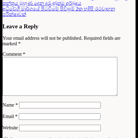
තන්ත්‍රය මුහුණ දෙන දරුණුතම අර්බුදය
අධිවේගී මාර්ගයේ පිටවීමේ පිවිසුම් 2ක හදිසි රථවාහන
පරීක්ෂාවක්
Leave a Reply
Your email address will not be published.
Required fields are
marked
*
Comment
*
Name
*
Email
*
Website