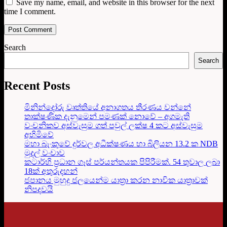
Save my name, email, and website in this browser for the next
time I comment.
Search
Search
Recent Posts
මිනින්දෝරු වෘත්තියේ අනාගතය තීරණය වන්නේ
තාක්ෂණික දැනුමෙන් පමණක් නොවේ – අගමැති
වංචනිකව අස්වැසුම ගත් පවුල් ලක්ෂ 4 කට අස්වැසුම
අහිමිවේ
මහා බැංකුවේ දුර්වල අධීක්ෂණය හා බිලියන 13.2 ක NDB
මුදල් වංචාව
කටාර්හි ප්‍රධාන ගෑස් පර්යන්තයක පිපිරීමක්. 54 තුවාල ලබා
18ක් අතුරුදහන්
ජපානය මුහුදු ජලයෙන්ම යාත්‍රා කරන නාවික යාත්‍රාවක්
නිපදවයි