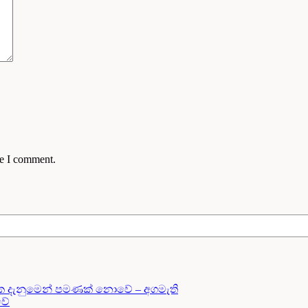
me I comment.
ක දැනුමෙන් පමණක් නොවේ – අගමැති
වේ