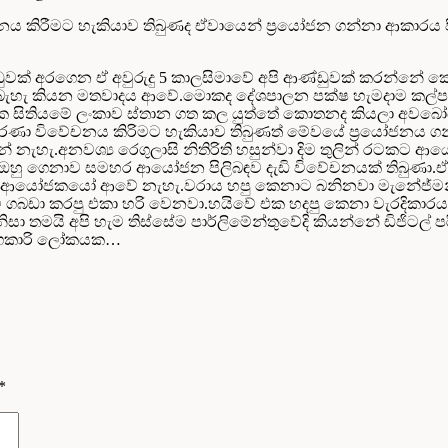
ිවේචනය කිරීමට හැකියාව තිබුණද ඒවායෙන් ප්‍රයෝජන ගන්නා ආකාර
ආණ්ඩුවක් අරගෙන ඒ අවුරුදු 5 කාලසිමාවේ අපි ආණ්ඩුවක් කරන්න
 බැහැ කියන මතවාදය ආවේ.මොකද දේශපාලන පක්ෂ හැමදාම කල්ප
ලෝක සිතියමේ ලංකාව ස්තාන ගත කල යුත්තේ කොතනද කියලා අවබෝ
රණා විවේචනය කිරිමට හැකියාව තිබුණත් මේවයේ ප්‍රයෝජනය 
ේ නැහැ.අනවශ්‍ය රෙගුලාසි නිතිරිති හසුන්වා දිම තුලින් රටකට 
ේ ඔහු ගෙනාව සමහර ආයෝජන පිලිබඳව දැඩි විවේචනයක් තිබුණ
ට ආයෝජකයෝ ආවේ නැහැ.වරාය හපු කෙනාට බනිනවා මැනේජ්මන්
 ගබඩා කරපු එකා හරි වෙනවා.හයිවේ එක හදපු කෙනා වැරදිකාරයා ව
 තමයි අපි හැම තිස්සේම පාර්ලිමේන්තුවේදි කියන්නේ ඩිජිටල්
තරඟකාරි ලෝකයක…
*