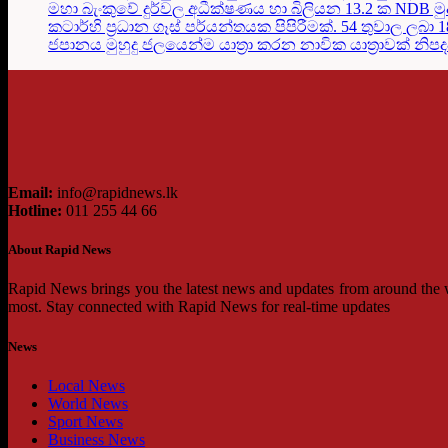
මහා බැංකුවේ දුර්වල අධීක්ෂණය හා බිලියන 13.2 ක NDB මු
කටාර්හි ප්‍රධාන ගෑස් පර්යන්තයක පිපිරීමක්. 54 තුවාල ලබා 
ජපානය මුහුදු ජලයෙන්ම යාත්‍රා කරන නාවික යාත්‍රාවක් නිප
Email:
info@rapidnews.lk
Hotline:
011 255 44 66
About Rapid News
Rapid News brings you the latest news and updates from around the wo
most. Stay connected with Rapid News for real-time updates
News
Local News
World News
Sport News
Business News