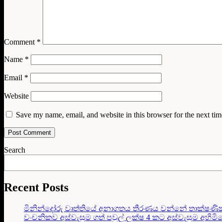
Comment
*
Name
*
Email
*
Website
Save my name, email, and website in this browser for the next ti
Search
Recent Posts
මිනින්දෝරු වෘත්තියේ අනාගතය තීරණය වන්නේ තාක්ෂණි
වංචනිකව අස්වැසුම ගත් පවුල් ලක්ෂ 4 කට අස්වැසුම අහිමි