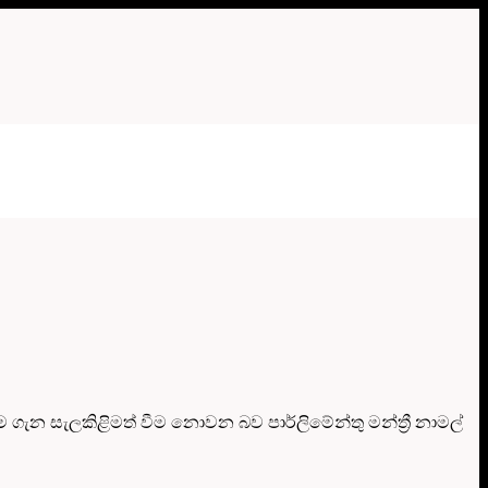
ගැන සැලකිළිමත් වීම නොවන බව පාර්ලිමේන්තු මන්ත්‍රී නාමල්