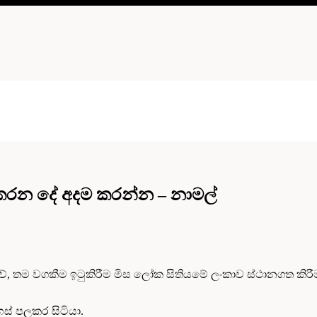
 කරන දේ අදම කරන්න – නාමල්
, තම වගකීම ඉටුකිරීම මිස ලෝක සිතියමේ ලංකාව ස්ථානගත කිරීම 
ස් පලකර සිටියා.