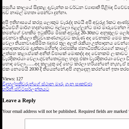
පසුගිය කාලයේ සිදුකළ දැවැන්ත සංවර්ධන ව්‍යාපෘති පිළිබඳ ව
බව නාමල් මහතා පෙන්වා දුන්නා.
අපි ඉතිහාසයේ කරපු ලොකුම වැරැද්ද තමයි අපි අවුරුදු 5කට 
අධිවේගි මාර්ග හදනකොට බල්ලො බළල්ලුන්ට පාර මාරුවෙන්න
තමන්ගේ වඟකිම ඉටුකිරිම මිසක් අවුරුදු 20-30කට අනුකුලව 
වෙනවා කියලා කිවුවා.කණගාටුවට කරුණ අද වෙනකම් මෙම කා
වෙලා තියනවා.අසිමිත බදුබර තුල අලුත් රැකියා උත්පාදනය වෙන්න
හොදාකාරවම දැක්කා.මහින්ද රාජපක්ෂ ජනාධිපතිවරයගේ කාල
උත්සහ කළා.ඒකේ අනිත් විපාකේ මොකද්ද අද වෙනකම් ලංකාව
වැරදිකාරයා වෙලා.ගුවන්තොටුපල හදපු එකා වැරදිකාරයා වෙලා වි
හොද වෙලා……අද කලයුතු දේ හෙට කරලා හරියන්නේ නැහැ.ඒ නිසා
එක නෙමෙයි 2030 දි තියෙන්නේ.අපි ගනුදෙනු කරන්නේ ඉතා 
Views:
127
විදුහල්පතිවරුන්ගේ ස්ථාන මාරු ගැන සාකච්ජා
හරිනි ස්විට්සර්ලන්තයට
Leave a Reply
Your email address will not be published.
Required fields are marked