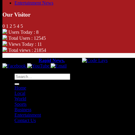
Entertainment News
Our Visitor
0
1
2
5
4
5
Users Today : 8
Total Users : 12545
Views Today : 11
Total views : 21854
Copyright 2026 ©
Rapid News.
Web by
Home
Local
World
Sports
Business
Entertainment
Contact Us
Monday, August 3rd, 2026 - 07:30 PM