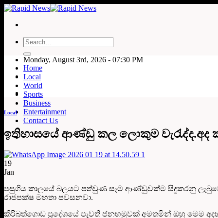
Skip
to
content
Monday, August 3rd, 2026 - 07:30 PM
Home
Local
World
Sports
Business
Entertainment
Local
Contact Us
ඉතිහාසයේ ආණ්ඩු කල ලොකුම වැරැද්ද.අද
19
Jan
පසුගිය කාලයේ බලයට පත්වුණ සෑම ආණ්ඩුවක්ම සිදුකරනු ලැබුවේ
රාජපක්ෂ මහතා පවසනවා.
කිරිබත්ගොඩ ප්‍රදේශයේ පැවති ජනහමුවක් අමතමින් ඔහු මෙම අදහ