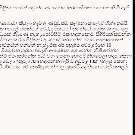
ය පිළිබඳ තවමත් ඔවුන්ට අධ්‍යයනය කරගැනීමකට නොහැකි වී ඇති
ේ කොහොමද කියලා හැම ආණ්ඩුවක්ම කල්පනා කලේ.ඒ හින්ද තමයි
නා කලේ තමන්ගේ අවුුරුදු පහ හෝ තමන්ගේ පාලන කාලය තුල
ධයක් තිබුණේ නැහැ.පෝට්සිටි එක හදනකොට සීගිරියත් කඩන්න
ගන්න ආකාරය පිලිබඳව අධ්‍යනය කර ගන්න තවම අපොහොසත්
ආයෝජකයින් එන්නේ නැහැ.එක අපි පහුගිය අවරුදු 5හේ 10
ා.ඒ විවේචන හරහා එවැනි ආයෝජන නොඑන්න නිති ගේන්න
ට් එක කරගන්න බැරි වුන කෙනා හොද මිනිහවෙලා හදපු කෙනා
ෙලා ඉතුරු 37km හදාගන්න බැරි ව අවුරුදු 10ක් දඟලපු කෙනා
 පරිවර්ථනය මේ ආණ්ඩුවෙන් කල යුතුමයි.අද තියන ටෙක්නොලජි