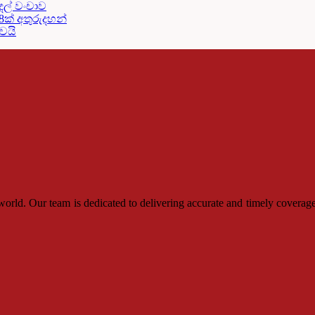
දල් වංචාව
18ක් අතුරුදහන්
දවයි
rld. Our team is dedicated to delivering accurate and timely coverage,