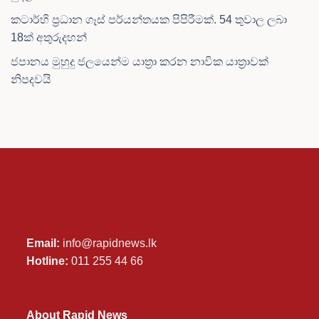
කටාර්හි ප්‍රධාන ගෑස් පර්යන්තයක පිපිරීමක්. 54 තුවාල ලබා
18ක් අතුරුදහන්
ජපානය මුහුදු ජලයෙන්ම යාත්‍රා කරන නාවික යාත්‍රාවක්
නිපදවයි
Email:
info@rapidnews.lk
Hotline:
011 255 44 66
About Rapid News