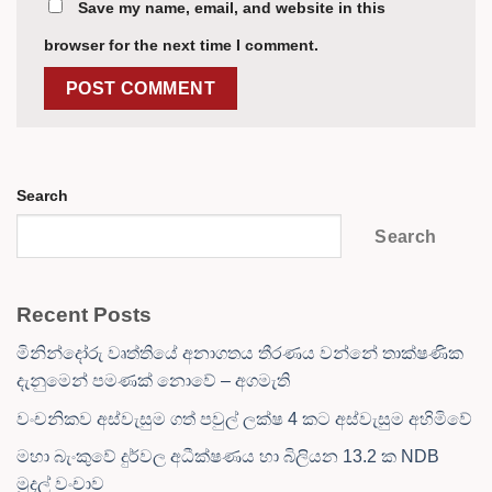
Save my name, email, and website in this
browser for the next time I comment.
Search
Search
Recent Posts
මිනින්දෝරු වෘත්තියේ අනාගතය තීරණය වන්නේ තාක්ෂණික
දැනුමෙන් පමණක් නොවේ – අගමැති
වංචනිකව අස්වැසුම ගත් පවුල් ලක්ෂ 4 කට අස්වැසුම අහිමිවේ
මහා බැංකුවේ දුර්වල අධීක්ෂණය හා බිලියන 13.2 ක NDB
මුදල් වංචාව