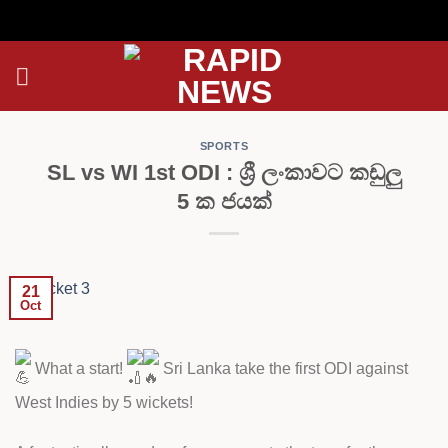
Skip
to
content
SPORTS
SL vs WI 1st ODI : ශ්‍රී ලංකාවට කඩුලු
5 ක ජයක්
21
Oct
What a start!
Sri Lanka take the first ODI against
West Indies by 5 wickets!