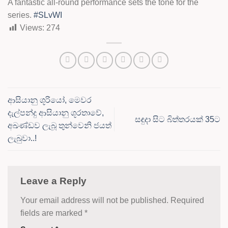
A fantastic all-round performance sets the tone for the
series.
#SLvWI
Views:
274
ආසියානු ශූරියෝ, මෙවර
දැල්පන්දු ආසියානු ශූරතාවේ,
සඳුදා සිට බිත්තරයක් 35ට
අඛණ්ඩව ලැබූ තුන්වෙනි ජයත්
ලැබුවා..!
Leave a Reply
Your email address will not be published.
Required
fields are marked
*