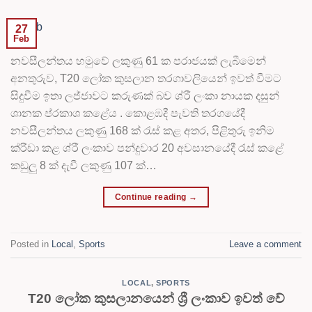
27
Feb
නවසීලන්තය හමුවේ ලකුණු 61 ක පරාජයක් ලැබීමෙන්
අනතුරුව, T20 ලෝක කුසලාන තරගාවලියෙන් ඉවත් වීමට
සිදුවීම ඉතා ලජ්ජාවට කරුණක් බව ශ්රී ලංකා නායක දසුන්
ශානක ප්රකාශ කළේය . කොළඹදී පැවති තරගයේදී
නවසීලන්තය ලකුණු 168 ක් රැස් කළ අතර, පිළිතුරු ඉනිම
ක්රීඩා කළ ශ්රී ලංකාව පන්දුවාර 20 අවසානයේදී රැස් කළේ
කඩුලු 8 ක් දැවී ලකුණු 107 ක්…
Continue reading
→
Posted in
Local
,
Sports
Leave a comment
LOCAL
,
SPORTS
T20 ලෝක කුසලානයෙන් ශ්‍රී ලංකාව ඉවත් වේ