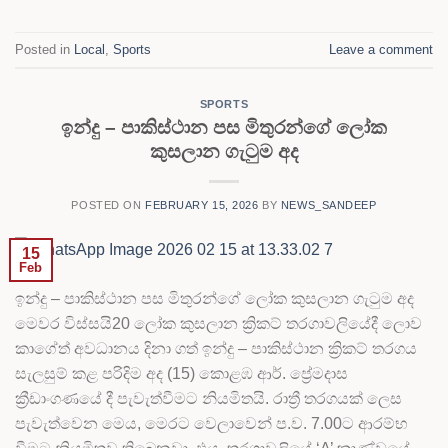
Posted in
Local
,
Sports
Leave a comment
SPORTS
ඉන්දු – පාකිස්ථාන පස මිතුරන්ගේ ලෝක
කුසලාන ගැටුම අද
POSTED ON
FEBRUARY 15, 2026
BY
NEWS_SANDEEP
15
Feb
ඉන්දු – පාකිස්ථාන පස මිතුරන්ගේ ලෝක කුසලාන ගැටුම අද
මෙවර විස්සයි20 ලෝක කුසලාන ක්‍රිකට් තරගාවලියේදී ලොව
කාගේත් අවධානය දිනා ගත් ඉන්දු – පාකිස්ථාන ක්‍රිකට් තරගය
සැලසුම් කළ පරිදිම අද (15) කොළඹ ආර්. ප්‍රේමදාස
ක්‍රීඩාංගණයේ දී පැවැත්වීමට නියමිතයි. රාත්‍රී තරගයක් ලෙස
පැවැත්වෙන මෙය, මෙරට වෙලාවෙන් ප.ව. 7.00ට ආරම්භ