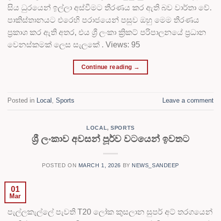
සිය ධුරයෙන් ඉල්ලා අස්වීමට තීරණය කර ඇති බව වාර්තා වේ.
පාකිස්තානයට එරෙහි පරාජයෙන් පසුව ඔහු මෙම තීරණය
ප්‍රකාශ කර ඇති අතර, එය ශ්‍රී ලංකා ක්‍රිකට් පරිපාලනයේ ප්‍රධාන
වෙනස්කමක් ලෙස සැලකේ . Views: 95
Continue reading
→
Posted in
Local
,
Sports
Leave a comment
LOCAL
,
SPORTS
ශ්‍රී ලංකාව අවසන් පූර්ව වටයෙන් ඉවතට
POSTED ON
MARCH 1, 2026
BY
NEWS_SANDEEP
01
Mar
පැල්ලකැල්ලේ පැවති T20 ලෝක කුසලාන සුපර් අට් තරගයෙන්