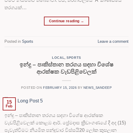
වීමට නියමිතව තිබෙනවා. එය, තරගාවලියේ ‘A’ කාණ්ඩයේ
තරගයක්…
Continue reading
→
Posted in
Sports
Leave a comment
LOCAL
,
SPORTS
ඉන්දු – පාකිස්තාන තරගය සඳහා විශේෂ
ආරක්ෂක වැඩපිළිවෙලක්
POSTED ON
FEBRUARY 15, 2026
BY
NEWS_SANDEEP
15
Feb
ඉන්දු – පාකිස්තාන තරගය සඳහා විශේෂ ආරක්ෂක
වැඩපිළිවෙලක් කොළඹ ආර්. ප්‍රේමදාස ක්‍රීඩාංගණයේ දී අද (15)
පැවැත්වීමට නියමිත පන්දුවාර විස්සයි20 ලෝක කුසලාන