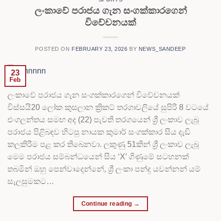
ලංකාවේ පරාජය ගැන සංගක්කාරගෙන්
විවේචනයක්
POSTED ON
FEBRUARY 23, 2026
BY
NEWS_SANDEEP
23
Feb
ලංකාවේ පරාජය ගැන සංගක්කාරගෙන් විවේචනයක්
විස්සයි20 ලෝක කුසලාන ක්‍රිකට් තරගාවලියේ සුපිරි 8 වටයේ
එංගලන්තය සමඟ අද (22) පැවති තරගයෙන් ශ්‍රී ලංකාව ලැබූ
පරාජය පිළිබඳව හිටපු නායක කුමාර් සංගක්කාර සිය දැඩි
කලකිරීම පළ කර තිබෙනවා. ලකුණු 51කින් ශ්‍රී ලංකාව ලැබූ
මෙම පරාජය සම්බන්ධයෙන් සිය ‘X’ ගිණුමේ සටහනක්
තබමින් ඔහු පෙන්වාදෙන්නේ, ශ්‍රී ලංකා පන්දු යවන්නන් යම්
සැලසුමකට…
Continue reading
→