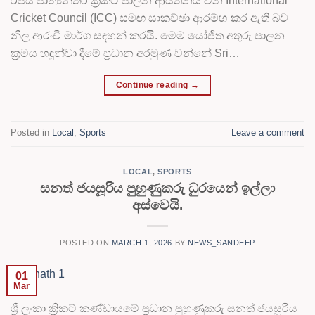
රජය ජාත්‍යන්තර ක්‍රිකට් පාලන ආයතනය වන International
Cricket Council (ICC) සමඟ සාකච්ඡා ආරම්භ කර ඇති බව
නිල ආරංචි මාර්ග සඳහන් කරයි. මෙම යෝජිත අතුරු පාලන
ක්‍රමය හඳුන්වා දීමේ ප්‍රධාන අරමුණ වන්නේ Sri…
Continue reading
→
Posted in
Local
,
Sports
Leave a comment
LOCAL
,
SPORTS
සනත් ජයසූරිය පුහුණුකරු ධුරයෙන් ඉල්ලා
අස්වෙයි.
POSTED ON
MARCH 1, 2026
BY
NEWS_SANDEEP
01
Mar
ශ්‍රී ලංකා ක්‍රිකට් කණ්ඩායමේ ප්‍රධාන පුහුණුකරු සනත් ජයසූරිය