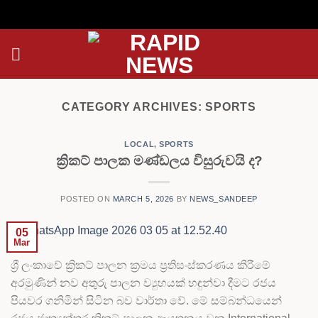
Skip
to
content
CATEGORY ARCHIVES:
SPORTS
LOCAL
,
SPORTS
ක්‍රිකට් පාලක මණ්ඩලය විසුරුවයි ද?
POSTED ON
MARCH 5, 2026
BY
NEWS_SANDEEP
05
Mar
ශ්‍රී ලංකාවේ ක්‍රිකට් පාලන ක්‍රමය ප්‍රතිසංස්කරණය කිරීමේ
අරමුණින් නව අතුරු පාලන ව්‍යුහයක් හඳුන්වා දීමට රජය
පියවර ගනිමින් සිටින බව වාර්තා වේ. මේ සම්බන්ධයෙන්