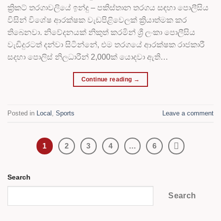
ක්‍රිකට් තරගාවලියේ ඉන්දු – පකිස්තාන තරගය සඳහා පොලීසිය
විසින් විශේෂ ආරක්ෂක වැඩපිළිවෙලක් ක්‍රියාත්මක කර
තිබෙනවා. නිවේදනයක් නිකුත් කරමින් ශ්‍රී ලංකා පොලීසිය
වැඩිදුරටත් දන්වා සිටින්නේ, එම තරගයේ ආරක්ෂක රාජකාරී
සදහා පොලිස් නිලධාරීන් 2,000ක් යොදවා ඇති…
Continue reading
→
Posted in
Local
,
Sports
Leave a comment
1
2
3
4
…
6
Search
Search