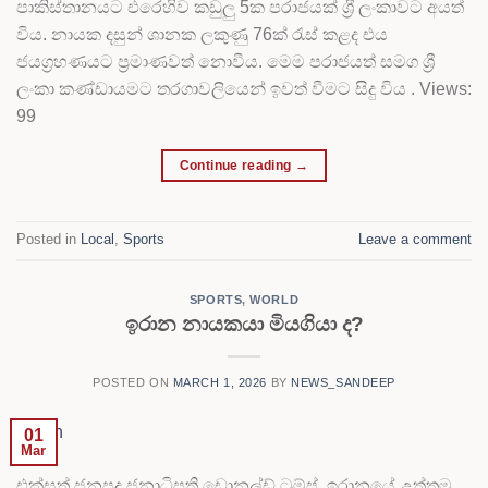
පාකිස්තානයට එරෙහිව කඩුලු 5ක පරාජයක් ශ්‍රී ලංකාවට අයත්
විය. නායක දසුන් ශානක ලකුණු 76ක් රැස් කළද එය
ජයග්‍රහණයට ප්‍රමාණවත් නොවීය. මෙම පරාජයත් සමග ශ්‍රී
ලංකා කණ්ඩායමට තරගාවලියෙන් ඉවත් වීමට සිදු විය . Views:
99
Continue reading
→
Posted in
Local
,
Sports
Leave a comment
SPORTS
,
WORLD
ඉරාන නායකයා මියගියා ද?
POSTED ON
MARCH 1, 2026
BY
NEWS_SANDEEP
01
Mar
එක්සත් ජනපද ජනාධිපති ඩොනල්ඩ් ට්‍රම්ප්, ඉරානයේ උත්තම