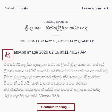
Posted in
Sports
Leave a comment
LOCAL
,
SPORTS
ශ්‍රි ලංකා – ඕස්ට්‍රේලියා සටන අද
POSTED ON
FEBRUARY 16, 2026
BY
NEWS_SANDEEP
16
Feb
විස්සයි20 ලෝක කුස­ලාන තර­ගා­ව­ලියේ ශ්‍රී ලංකාව හා ඔස්ට්‍රේ­
ලි­යාව සහ අතර ‘බී’ කාණ්ඩයේ තීර­ණා­ත්මක තර­ගය අද පස්වරු
7ට පල්ලෙ­කැලේ ජාත්‍ය­න්තර ක්‍රිකට් ක්‍රීඩාං­ග­ණ­යේදී ආරම්භ
වීමට නියමිතයි. කණ්ඩායම් දෙකටම මෙම තරගය
තීරණාත්මක වෙනවා. ඒ සුපිරි අට වටයේ බලා­පො­රොත්තු
රඳවා ගැනීම සඳහායි. Views: 135
Continue reading
→