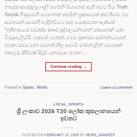
නායක ආයතුල්ලා අලි ඛමේනි මියගොස් ඇති බවට සිය Truth
Social ගිණුමෙහි සටහනක් තබමින් ප්‍රකාශයක් කර තිබේ. එම
සටහනේ ඛමේනි හැඳින්වීමට ඔහු යොදාගෙන ඇත්තේ
“ඉතිහාසයේ වඩාත්ම කෲර පුද්ගලයන්ගෙන් කෙනෙක්” යන
විරුදාවලියයි. කෙසේ වෙතත්, මෙම ප්‍රකාශය සම්බන්ධයෙන්
ඉරාන රජය හෝ වෙනත් නිල ආරංචි මාර්ගවලින් මෙතෙක්
තහවුරු කිරීමක් සිදුවී නොමැත. ඉරාන…
Continue reading
→
Posted in
Sports
,
World
Leave a comment
LOCAL
,
SPORTS
ශ්‍රී ලංකාව 2026 T20 ලෝක කුසලානයෙන්
ඉවතට
POSTED ON
FEBRUARY 27, 2026
BY
NEWS_SANDEEP