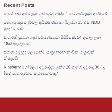
Recent Posts
වංචනිකව අස්වැසුම ගත් පවුල් ලක්ෂ 4 කට අස්වැසුම අහිමිවේ
මහා බැංකුවේ දුර්වල අධීක්ෂණය හා බිලියන 13.2 ක NDB
මුදල් වංචාව
කටාර්හි ප්‍රධාන ගෑස් පර්යන්තයක පිපිරීමක්. 54 තුවාල ලබා
18ක් අතුරුදහන්
ජපානය මුහුදු ජලයෙන්ම යාත්‍රා කරන නාවික යාත්‍රාවක්
නිපදවයි
Kinsberry හෝටලය අවුරුද්දට ලක්ෂ 20 ගානේ අවුරුදු 30 බදු
දීමේ ජාවාරමකට සැරසෙනවාද?