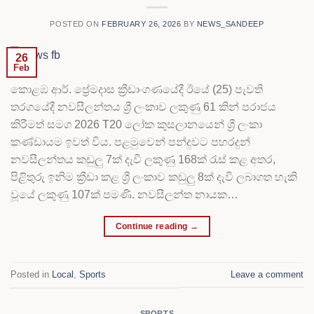
POSTED ON
FEBRUARY 26, 2026
BY
NEWS_SANDEEP
26
Feb
කොළඹ ආර්. ප්‍රේමදාස ක්‍රීඩාංගණයේදී ඊයේ (25) පැවති
තරගයේදී නවසීලන්තය ශ්‍රී ලංකාව ලකුණු 61 කින් පරාජය
කිරීමත් සමග 2026 T20 ලෝක කුසලානයෙන් ශ්‍රී ලංකා
කණ්ඩායම ඉවත් විය. පළමුවෙන් පන්දුවට පහරදුන්
නවසීලන්තය කඩුලු 7ක් දැවී ලකුණු 168ක් රැස් කළ අතර,
පිළිතුරු ඉනිම ක්‍රීඩා කළ ශ්‍රී ලංකාව කඩුලු 8ක් දැවී ලබාගත හැකි
වූයේ ලකුණු 107ක් පමණි. නවසීලන්ත නායක…
Continue reading
→
Posted in
Local
,
Sports
Leave a comment
SPORTS