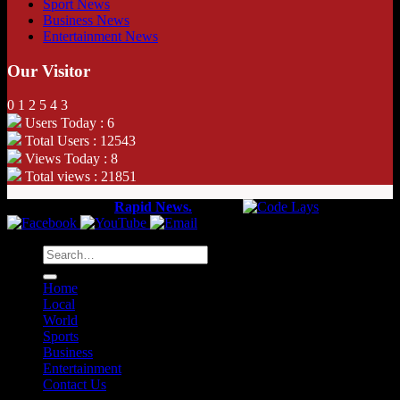
Sport News
Business News
Entertainment News
Our Visitor
0
1
2
5
4
3
Users Today : 6
Total Users : 12543
Views Today : 8
Total views : 21851
Copyright 2026 ©
Rapid News.
Web by
Home
Local
World
Sports
Business
Entertainment
Contact Us