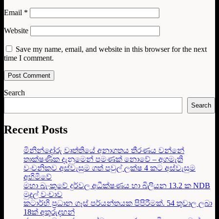
Email
*
Website
Save my name, email, and website in this browser for the next
time I comment.
Search
Search
Recent Posts
මිනින්දෝරු වෘත්තියේ අනාගතය තීරණය වන්නේ
තාක්ෂණික දැනුමෙන් පමණක් නොවේ – අගමැති
වංචනිකව අස්වැසුම ගත් පවුල් ලක්ෂ 4 කට අස්වැසුම
අහිමිවේ
මහා බැංකුවේ දුර්වල අධීක්ෂණය හා බිලියන 13.2 ක NDB
මුදල් වංචාව
කටාර්හි ප්‍රධාන ගෑස් පර්යන්තයක පිපිරීමක්. 54 තුවාල ලබා
18ක් අතුරුදහන්