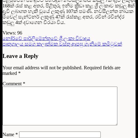
පළමුවෙන් පන්දුවට පහරදුන් නවසීලන්තය කඩුලු 7ක් දැවී ලකුණු
168ක් රැස් කළ අතර, පිළිතුරු ඉනිම ක්‍රීඩා කළ ශ්‍රී ලංකාව කඩුලු 8ක්
දැවී ලබාගත හැකි වූයේ ලකුණු 107ක් පමණි. නවසීලන්ත නායක
මිචෙල් සැන්ට්නර් ලකුණු 47ක් රැස්කළ අතර, රචින් රවීන්ද්ර
කඩුලු 4ක් දවාගෙන වීරයා විය.
Views:
96
නෝර්වේ පාර්ලිමේන්තුවේ ශ්‍රී ලංකා විවාදය
පෘතුගාලය සමග කලාත්මක වස්තු ආපසු ගැනීමේ කමිටුවක්
Leave a Reply
Your email address will not be published.
Required fields are
marked
*
Comment
*
Name
*