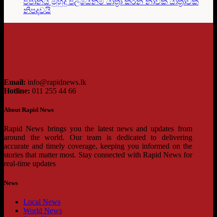
ජපානය මුහුදු ජලයෙන්ම යාත්‍රා කරන නාවික යාත්‍රාවක්
නිපදවයි
Email:
info@rapidnews.lk
Hotline:
011 255 44 66
About Rapid News
Rapid News brings you the latest news and updates from
around the world. Our team is dedicated to delivering
accurate and timely coverage, keeping you informed on the
stories that matter most. Stay connected with Rapid News for
real-time updates
News
Local News
World News