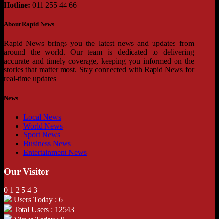
Hotline:
011 255 44 66
About Rapid News
Rapid News brings you the latest news and updates from
around the world. Our team is dedicated to delivering
accurate and timely coverage, keeping you informed on the
stories that matter most. Stay connected with Rapid News for
real-time updates
News
Local News
World News
Sport News
Business News
Entertainment News
Our Visitor
0
1
2
5
4
3
Users Today : 6
Total Users : 12543