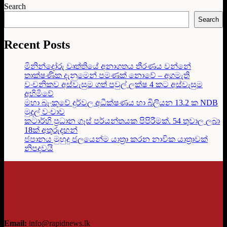
Search
Search
Recent Posts
මිනින්දෝරු වෘත්තියේ අනාගතය තීරණය වන්නේ
තාක්ෂණික දැනුමෙන් පමණක් නොවේ – අගමැති
වංචනිකව අස්වැසුම ගත් පවුල් ලක්ෂ 4 කට අස්වැසුම
අහිමිවේ
මහා බැංකුවේ දුර්වල අධීක්ෂණය හා බිලියන 13.2 ක NDB
මුදල් වංචාව
කටාර්හි ප්‍රධාන ගෑස් පර්යන්තයක පිපිරීමක්. 54 තුවාල ලබා
18ක් අතුරුදහන්
ජපානය මුහුදු ජලයෙන්ම යාත්‍රා කරන නාවික යාත්‍රාවක්
නිපදවයි
Email:
info@rapidnews.lk