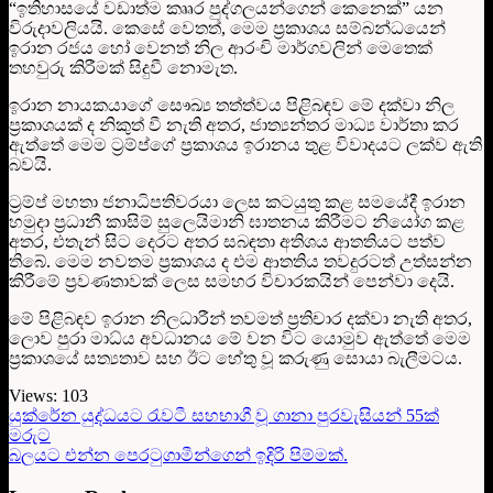
“ඉතිහාසයේ වඩාත්ම කෲර පුද්ගලයන්ගෙන් කෙනෙක්” යන
විරුදාවලියයි. කෙසේ වෙතත්, මෙම ප්‍රකාශය සම්බන්ධයෙන්
ඉරාන රජය හෝ වෙනත් නිල ආරංචි මාර්ගවලින් මෙතෙක්
තහවුරු කිරීමක් සිදුවී නොමැත.
ඉරාන නායකයාගේ සෞඛ්‍ය තත්ත්වය පිළිබඳව මේ දක්වා නිල
ප්‍රකාශයක් ද නිකුත් වී නැති අතර, ජාත්‍යන්තර මාධ්‍ය වාර්තා කර
ඇත්තේ මෙම ට්‍රම්ප්ගේ ප්‍රකාශය ඉරානය තුළ විවාදයට ලක්ව ඇති
බවයි.
ට්‍රම්ප් මහතා ජනාධිපතිවරයා ලෙස කටයුතු කළ සමයේදී ඉරාන
හමුදා ප්‍රධානී කාසිම් සුලෙයිමානි ඝාතනය කිරීමට නියෝග කළ
අතර, එතැන් සිට දෙරට අතර සබඳතා අතිශය ආතතියට පත්ව
තිබේ. මෙම නවතම ප්‍රකාශය ද එම ආතතිය තවදුරටත් උත්සන්න
කිරීමේ ප්‍රවණතාවක් ලෙස සමහර විචාරකයින් පෙන්වා දෙයි.
මේ පිළිබඳව ඉරාන නිලධාරීන් තවමත් ප්‍රතිචාර දක්වා නැති අතර,
ලොව පුරා මාධ්ය අවධානය මේ වන විට යොමුව ඇත්තේ මෙම
ප්‍රකාශයේ සත්‍යතාව සහ ඊට හේතු වූ කරුණු සොයා බැලීමටය.
Views:
103
යුක්රේන යුද්ධයට රැවටී සහභාගී වූ ගානා පුරවැසියන් 55ක්
මරුට
බලයට එන්න පෙරටුගාමීන්ගෙන් ඉදිරි පිම්මක්.