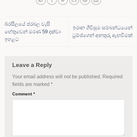
බ්රසීලයේ ප්රබල වැසි
ඉරාන ගිවිසුම සම්බන්ධයෙන්
හේතුවෙන් මරණ 59 දක්වා
ට්‍රම්ප්ගෙන් අනතුරු ඇඟවීමක්
ඉහළට
Leave a Reply
Your email address will not be published.
Required
fields are marked
*
Comment
*