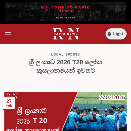
Skip
Light
to
content
LOCAL
,
SPORTS
ශ්‍රී ලංකාව 2026 T20 ලෝක
කුසලානයෙන් ඉවතට
27
Feb