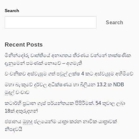
Search
Search
Recent Posts
මිනින්දෝරු වෘත්තියේ අනාගතය තීරණය වන්නේ තාක්ෂණික
දැනුමෙන් පමණක් නොවේ – අගමැති
වංචනිකව අස්වැසුම ගත් පවුල් ලක්ෂ 4 කට අස්වැසුම අහිමිවේ
මහා බැංකුවේ දුර්වල අධීක්ෂණය හා බිලියන 13.2 ක NDB
මුදල් වංචාව
කටාර්හි ප්‍රධාන ගෑස් පර්යන්තයක පිපිරීමක්. 54 තුවාල ලබා
18ක් අතුරුදහන්
ජපානය මුහුදු ජලයෙන්ම යාත්‍රා කරන නාවික යාත්‍රාවක්
නිපදවයි