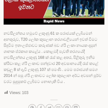
නවසීලන්තය හමුවේ ලකුණු 61 ක පරාජයක් ලැබීමෙන්
අනතුරුව, T20 ලෝක කුසලාන තරගාවලියෙන් ඉවත් වීමට
සිදුවීම ඉතා ලජ්ජාවට කරුණක් බව ශ්රී ලංකා නායක දසුන්
ශානක ප්රකාශ කළේය . කොළඹදී පැවති තරගයේදී
නවසීලන්තය ලකුණු 168 ක් රැස් කළ අතර, පිළිතුරු ඉනිම
ක්රීඩා කළ ශ්රී ලංකාව පන්දුවාර 20 අවසානයේදී රැස් කළේ
කඩුලු 8 ක් දැවී ලකුණු 107 ක් පමණි . මෙම පරාජයත් සමග
2014 න් පසු ශ්රී ලංකාවට ලෝක කුසලාන අර්ධ අවසන් පූර්ව
වරට සුදුසුකම් ලැබීමට නොහැකි විය .
Views:
103