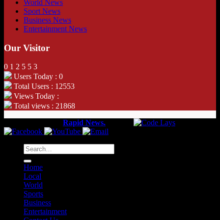
World News
Sport News
Business News
Entertainment News
Our Visitor
0
1
2
5
5
3
Users Today : 0
Total Users : 12553
Views Today :
Total views : 21868
Copyright 2026 ©
Rapid News.
Web by
Home
Local
World
Sports
Business
Entertainment