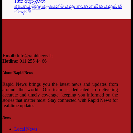
18ක් අතුරුදහන්
ජපානය මුහුදු ජලයෙන්ම යාත්‍රා කරන නාවික යාත්‍රාවක්
නිපදවයි
Email:
info@rapidnews.lk
Hotline:
011 255 44 66
About Rapid News
Rapid News brings you the latest news and updates from
around the world. Our team is dedicated to delivering
accurate and timely coverage, keeping you informed on the
stories that matter most. Stay connected with Rapid News for
real-time updates
News
Local News