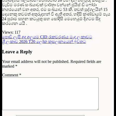
ප්රාදේශීය බලධාරීන් පෙබරවාරි 26 වන දින තහවුරු කළේය .
වැඩිම මරණ සංඛ්යාවක් වාර්තා වන්නේ ජුයිස් ඩි ෆෝරා
නගරයෙන් වන අතර, එම සංඛ්යාව 53 කි. තවත් පුද්ගලයින් 15
දෙනෙකු තවමත් අතුරුදහන් වී ඇති අතර, හදිසි කණ්ඩායම් පැය
24 පුරාම සහන කටයුතු සහ සෝදිසි මෙහෙයුම් දිගටම සිදු
කරගෙන යයි .
Views:
117
පොඩි ලැසී අද අලුයම CID රැකවරණය මැද ලංකාවට
ශ්‍රී ලංකාව 2026 T20 ලෝක කුසලානයෙන් ඉවතට
Leave a Reply
Your email address will not be published.
Required fields are
marked
*
Comment
*