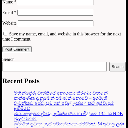
Name
*
Email
*
Website
Save my name, email, and website in this browser for the next
time I comment.
Search
Search
Recent Posts
මිනින්දෝරු වෘත්තියේ අනාගතය තීරණය වන්නේ
තාක්ෂණික දැනුමෙන් පමණක් නොවේ – අගමැති
වංචනිකව අස්වැසුම ගත් පවුල් ලක්ෂ 4 කට අස්වැසුම
අහිමිවේ
මහා බැංකුවේ දුර්වල අධීක්ෂණය හා බිලියන 13.2 ක NDB
මුදල් වංචාව
කටාර්හි ප්‍රධාන ගෑස් පර්යන්තයක පිපිරීමක්. 54 තුවාල ලබා