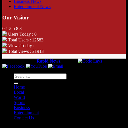
Business News
Entertainment News
Our Visitor
0
1
2
5
8
3
Users Today : 0
Total Users : 12583
Views Today :
Total views : 21913
Copyright 2026 ©
Rapid News.
Web by
Home
Local
World
Sports
Business
Entertainment
Contact Us
Saturday, August 8th, 2026 - 01:17 AM