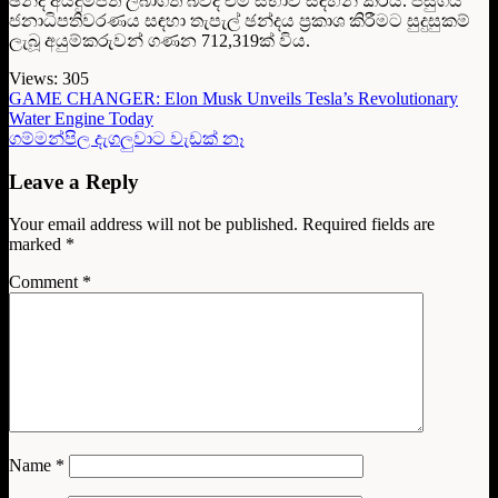
ඡන්ද අයදුම්පත් ලබාගත් බවද එම සභාව සඳහන් කරයි. පසුගිය
ජනාධිපතිවරණය සඳහා තැපැල් ඡන්දය ප්‍රකාශ කිරීමට සුදුසුකම්
ලැබූ අයුම්කරුවන් ගණන 712,319ක් විය.
Views:
305
GAME CHANGER: Elon Musk Unveils Tesla’s Revolutionary
Water Engine Today
ගම්මන්පිල දැගලුවාට වැඩක් නෑ
Leave a Reply
Your email address will not be published.
Required fields are
marked
*
Comment
*
Name
*