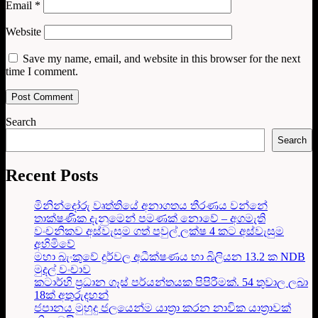
Email
*
Website
Save my name, email, and website in this browser for the next
time I comment.
Search
Search
Recent Posts
මිනින්දෝරු වෘත්තියේ අනාගතය තීරණය වන්නේ
තාක්ෂණික දැනුමෙන් පමණක් නොවේ – අගමැති
වංචනිකව අස්වැසුම ගත් පවුල් ලක්ෂ 4 කට අස්වැසුම
අහිමිවේ
මහා බැංකුවේ දුර්වල අධීක්ෂණය හා බිලියන 13.2 ක NDB
මුදල් වංචාව
කටාර්හි ප්‍රධාන ගෑස් පර්යන්තයක පිපිරීමක්. 54 තුවාල ලබා
18ක් අතුරුදහන්
ජපානය මුහුදු ජලයෙන්ම යාත්‍රා කරන නාවික යාත්‍රාවක්