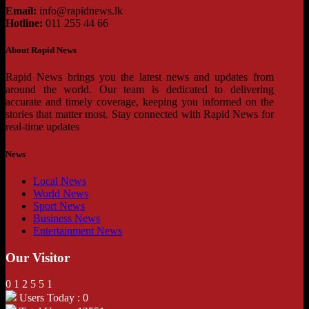
Email:
info@rapidnews.lk
Hotline:
011 255 44 66
About Rapid News
Rapid News brings you the latest news and updates from
around the world. Our team is dedicated to delivering
accurate and timely coverage, keeping you informed on the
stories that matter most. Stay connected with Rapid News for
real-time updates
News
Local News
World News
Sport News
Business News
Entertainment News
Our Visitor
0
1
2
5
5
1
Users Today : 0