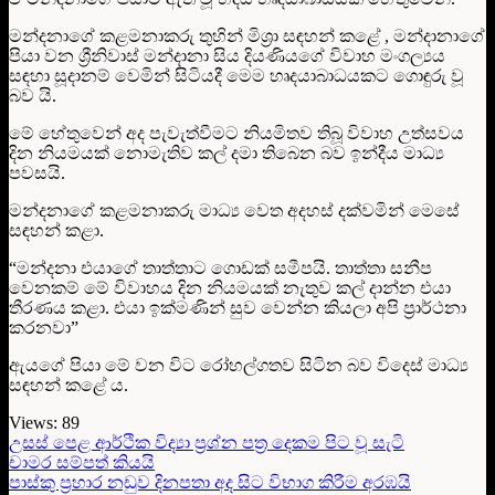
මන්දනාගේ කළමනාකරු තුහින් මිශ්‍රා සඳහන් කළේ , මන්දානාගේ
පියා වන ශ්‍රීනිවාස් මන්දානා සිය දියණියගේ විවාහ මංගල්‍යය
සඳහා සූදානම් වෙමින් සිටියදී මෙම හෘදයාබාධයකට ගොඳුරු වූ
බව යි.
මේ හේතුවෙන් අද පැවැත්වීමට නියමිතව තිබූ විවාහ උත්සවය
දින නියමයක් නොමැතිව කල් දමා තිබෙන බව ඉන්දීය මාධ්‍ය
පවසයි.
මන්දනාගේ කළමනාකරු මාධ්‍ය වෙත අදහස් දක්වමින් මෙසේ
සඳහන් කළා.
“මන්දනා එයාගේ තාත්තාට ගොඩක් සමීපයි. තාත්තා සනීප
වෙනකම් මේ විවාහය දින නියමයක් නැතුව කල් දාන්න එයා
තීරණය කළා. එයා ඉක්මණින් සුව වෙන්න කියලා අපි ප්‍රාර්ථනා
කරනවා”
ඇයගේ පියා මේ වන විට රෝහල්ගතව සිටින බව විදෙස් මාධ්‍ය
සඳහන් කළේ ය.
Views:
89
උසස් පෙළ ආර්ථික විද්‍යා ප‍්‍රශ්න පත‍්‍ර දෙකම පිට වූ සැටි
චාමර සම්පත් කියයි
පාස්කු ප්‍රහාර නඩුව දිනපතා අද සිට විභාග කිරීම අරඹයි