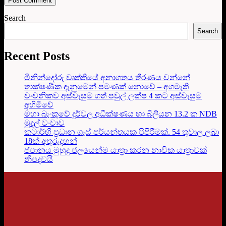
Search
Search
Recent Posts
මිනින්දෝරු වෘත්තියේ අනාගතය තීරණය වන්නේ
තාක්ෂණික දැනුමෙන් පමණක් නොවේ – අගමැති
වංචනිකව අස්වැසුම ගත් පවුල් ලක්ෂ 4 කට අස්වැසුම
අහිමිවේ
මහා බැංකුවේ දුර්වල අධීක්ෂණය හා බිලියන 13.2 ක NDB
මුදල් වංචාව
කටාර්හි ප්‍රධාන ගෑස් පර්යන්තයක පිපිරීමක්. 54 තුවාල ලබා
18ක් අතුරුදහන්
ජපානය මුහුදු ජලයෙන්ම යාත්‍රා කරන නාවික යාත්‍රාවක්
නිපදවයි