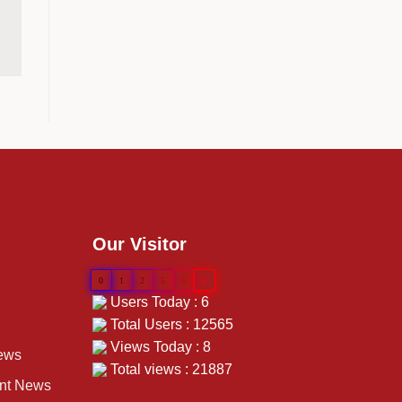
Our Visitor
0
1
2
5
6
5
Users Today : 6
Total Users : 12565
Views Today : 8
ews
Total views : 21887
ent News