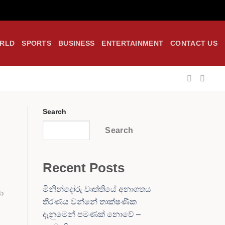
RLD
SPORTS
BUSINESS
ENTERTAINMENT
CONTACT US
Search
Search
Recent Posts
මිනින්දෝරු වෘත්තියේ අනාගතය
ා
තීරණය වන්නේ තාක්ෂණික
දැනුමෙන් පමණක් නොවේ –