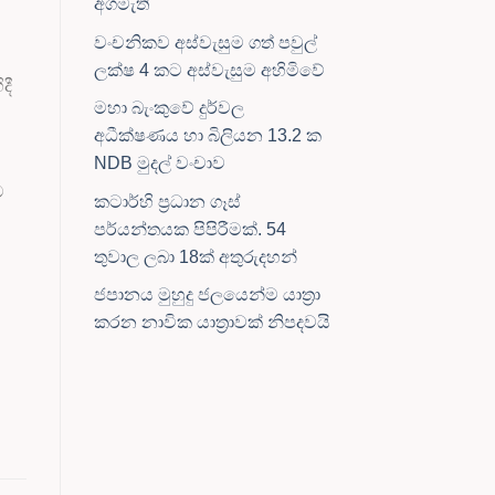
අගමැති
වංචනිකව අස්වැසුම ගත් පවුල්
ලක්ෂ 4 කට අස්වැසුම අහිමිවේ
දී
මහා බැංකුවේ දුර්වල
අධීක්ෂණය හා බිලියන 13.2 ක
NDB මුදල් වංචාව
ට
කටාර්හි ප්‍රධාන ගෑස්
පර්යන්තයක පිපිරීමක්. 54
තුවාල ලබා 18ක් අතුරුදහන්
ජපානය මුහුදු ජලයෙන්ම යාත්‍රා
කරන නාවික යාත්‍රාවක් නිපදවයි