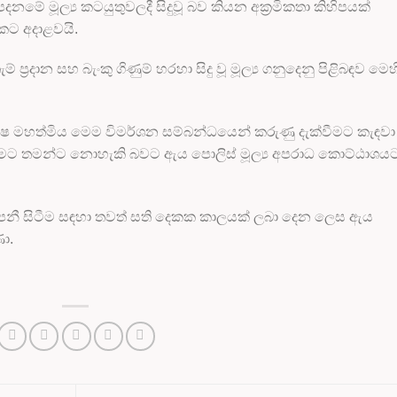
මේ මූල්‍ය කටයුතුවලදී සිදුවූ බව කියන අක්‍රමිකතා කිහිපයක්
කට අදාළවයි.
‍රදාන සහ බැංකු ගිණුම් හරහා සිදු වූ මූල්‍ය ගනුදෙනු පිළිබඳව මෙහි
පක්ෂ මහත්මිය මෙම විමර්ශන සම්බන්ධයෙන් කරුණු දැක්වීමට කැඳවා
ිටීමට තමන්ට නොහැකි බවට ඇය පොලිස් මූල්‍ය අපරාධ කොට්ඨාශය
පෙනී සිටීම සඳහා තවත් සති දෙකක කාලයක් ලබා දෙන ලෙස ඇය
ා.