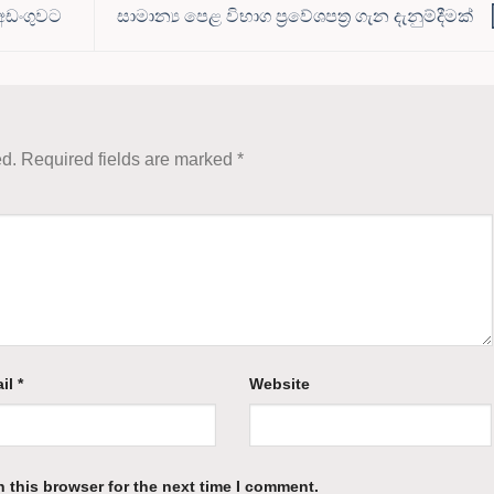
අඩංගුවට
සාමාන්‍ය පෙළ විභාග ප්‍රවේශපත්‍ර ගැන දැනුම්දීමක්
ed.
Required fields are marked
*
il
*
Website
 this browser for the next time I comment.