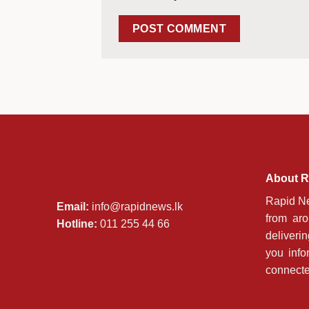
About R
Rapid Ne
Email:
info@rapidnews.lk
from ar
Hotline:
011 255 44 66
deliveri
you info
connecte