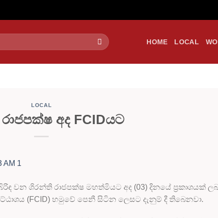
HOME
LOCAL
WO
LOCAL
ි රාජපක්ෂ අද FCIDයට
රිඳ වන ශිරන්ති රාජපක්ෂ මහත්මියට අද (03) දිනයේ ප්‍රකාශයක් ලබ
ොට්ඨාශය (FCID) හමුවේ පෙනී සිටින ලෙසට දැනුම් දී තිබෙනවා.