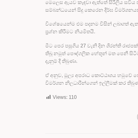
මෙලෙස ඇයව කැඳවා ඇත්තේ සිරීලිය සවිය පදන
සම්බන්ධයෙන් සිදු කෙරෙන දීර්ඝ විමර්ශනය
විශේෂයෙන්ම එම පදනම විසින් ලබාගත් ඇතැම් ප්
ප්‍රශ්න කිරීමට නියමිතයි.
මීට පෙර පසුගිය 27 වැනි දින ශිරන්ති රාජ
තිබූ නමුත් පෞද්ගලික හේතූන් මත පෙනී ස
දැනුම් දී තිබුණා.
ඒ අනුව, මූල්‍ය අපරාධ කොට්ඨාශය හමුවේ 
විමර්ශන නිලධාරීන්ගෙන් ඉල්ලීමක් කර තිබුණ
Views:
110