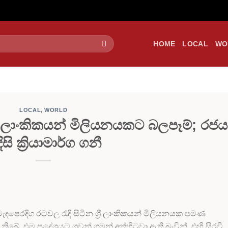
HOME
LOCAL
WO
LOCAL
,
WORLD
‍රී ලාංකිකයන් මිලියනයකට බලපෑම්; රජය
ිසි ක්‍රියාමාර්ග ගනී
ැදපෙරදිග රටවල රැඳී සිටින ශ්‍රී ලාංකිකයන් මිලියනයක පමණ
. එම ප්‍රදේශයට ගුවන් ගමන් අත්හිටුවා ඇති බැවින්, එහි සිරවී