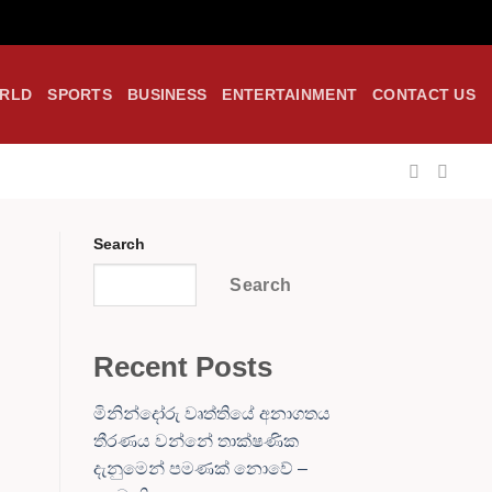
RLD
SPORTS
BUSINESS
ENTERTAINMENT
CONTACT US
Search
Search
Recent Posts
මිනින්දෝරු වෘත්තියේ අනාගතය
තීරණය වන්නේ තාක්ෂණික
දැනුමෙන් පමණක් නොවේ –