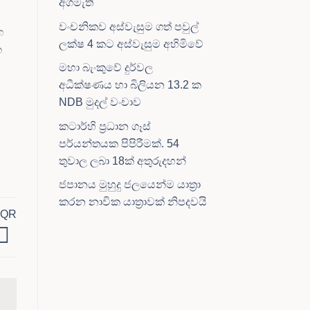
අගමැති
වංචනිකව අස්වැසුම ගත් පවුල්
හ
ලක්ෂ 4 කට අස්වැසුම අහිමිවේ
ක
මහා බැංකුවේ දුර්වල
අධීක්ෂණය හා බිලියන 13.2 ක
NDB මුදල් වංචාව
කටාර්හි ප්‍රධාන ගෑස්
පර්යන්තයක පිපිරීමක්. 54
තුවාල ලබා 18ක් අතුරුදහන්
ජපානය මුහුදු ජලයෙන්ම යාත්‍රා
කරන නාවික යාත්‍රාවක් නිපදවයි
 QR