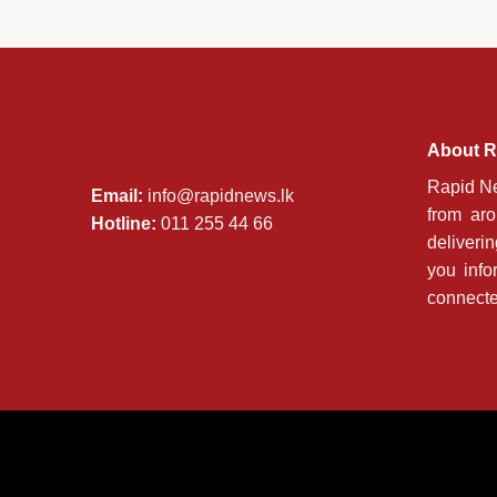
About R
Rapid Ne
Email:
info@rapidnews.lk
from ar
Hotline:
011 255 44 66
deliveri
you info
connecte