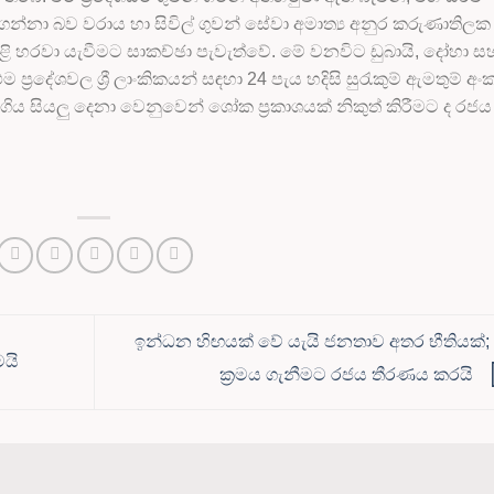
ගන්නා බව වරාය හා සිවිල් ගුවන් සේවා අමාත්‍ය අනුර කරුණාතිලක
යළි හරවා යැවීමට සාකච්ඡා පැවැත්වේ. මේ වනවිට ඩුබායි, දෝහා ස
 ප්‍රදේශවල ශ්‍රී ලාංකිකයන් සඳහා 24 පැය හදිසි සුරැකුම් ඇමතුම් අං
යගිය සියලු දෙනා වෙනුවෙන් ශෝක ප්‍රකාශයක් නිකුත් කිරීමට ද රජය
ඉන්ධන හිඟයක් වේ යැයි ජනතාව අතර භීතියක්;
මයි
ක්‍රමය ගැනීමට රජය තීරණය කරයි