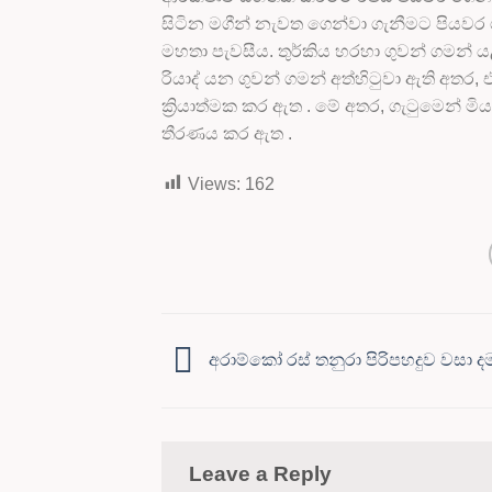
සිටින මගීන් නැවත ගෙන්වා ගැනීමට පියවර 
මහතා පැවසීය. තුර්කිය හරහා ගුවන් ගමන් 
රියාද් යන ගුවන් ගමන් අත්හිටුවා ඇති අතර, එම
ක්‍රියාත්මක කර ඇත . මේ අතර, ගැටුමෙන් මි
තීරණය කර ඇත .
Views:
162
අරාම්කෝ රස් තනුරා පිරිපහදුව වසා ද
Leave a Reply