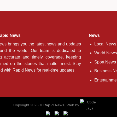
apid News
News
ws brings you the latest news and updates
Local News
ound the world. Our team is dedicated to
World News
ng accurate and timely coverage, keeping
Sport News
rmed on the stories that matter most. Stay
d with Rapid News for real-time updates
Business N
Entertainm
Copyright 2026 ©
Rapid News.
Web by