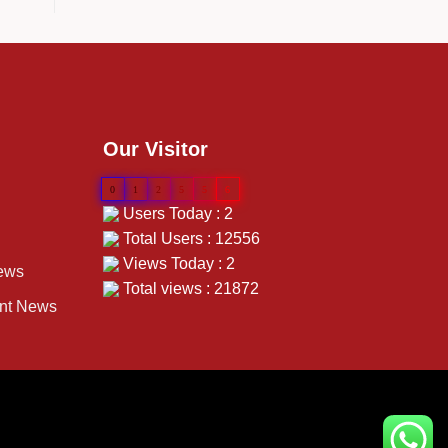
Our Visitor
0
1
2
5
5
6
Users Today : 2
Total Users : 12556
Views Today : 2
ews
Total views : 21872
ent News