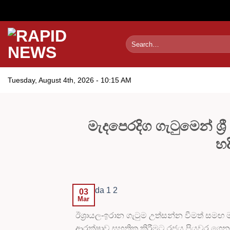
Skip
to
content
Tuesday, August 4th, 2026 - 10:15 AM
මැදපෙරදිග ගැටුමෙන් ශ්
හද
03
Mar
ඊශ්‍රායල-ඉරාන ගැටුම උත්සන්න වීමත් සමඟ ම
ආරක්ෂාව සහතික කිරීමට රජය පියවර ගෙන තිබේ