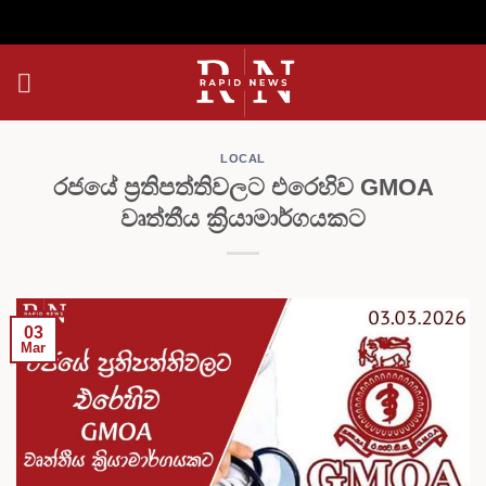
Skip
to
content
LOCAL
රජයේ ප්‍රතිපත්තිවලට එරෙහිව GMOA
වෘත්තීය ක්‍රියාමාර්ගයකට
03
Mar