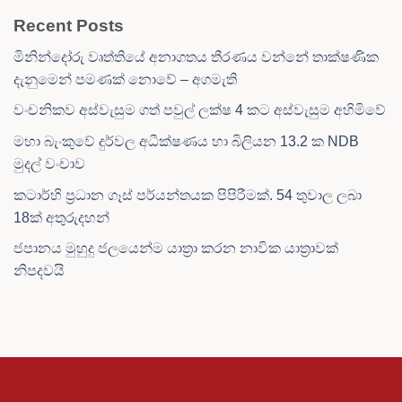
Recent Posts
මිනින්දෝරු වෘත්තියේ අනාගතය තීරණය වන්නේ තාක්ෂණික
දැනුමෙන් පමණක් නොවේ – අගමැති
වංචනිකව අස්වැසුම ගත් පවුල් ලක්ෂ 4 කට අස්වැසුම අහිමිවේ
මහා බැංකුවේ දුර්වල අධීක්ෂණය හා බිලියන 13.2 ක NDB
මුදල් වංචාව
කටාර්හි ප්‍රධාන ගෑස් පර්යන්තයක පිපිරීමක්. 54 තුවාල ලබා
18ක් අතුරුදහන්
ජපානය මුහුදු ජලයෙන්ම යාත්‍රා කරන නාවික යාත්‍රාවක්
නිපදවයි