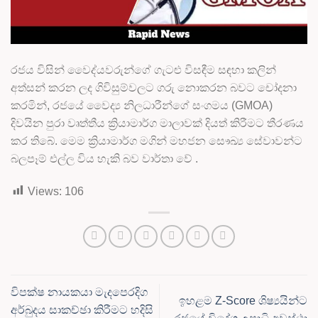
රජය විසින් වෛද්යවරුන්ගේ ගැටළු විසඳීම සඳහා කලින්
අත්සන් කරන ලද ගිවිසුම්වලට ගරු නොකරන බවට චෝදනා
කරමින්, රජයේ වෛද්‍ය නිලධාරීන්ගේ සංගමය (GMOA)
දිවයින පුරා වෘත්තීය ක්‍රියාමාර්ග මාලාවක් දියත් කිරීමට තීරණය
කර තිබේ. මෙම ක්‍රියාමාර්ග මගින් මහජන සෞඛ්‍ය සේවාවන්ට
බලපෑම් එල්ල විය හැකි බව වාර්තා වේ .
Views:
106
විපක්ෂ නායකයා මැදපෙරදිග
ඉහළම Z-Score ශිෂ්‍යයින්ට
අර්බුදය සාකච්ඡා කිරීමට හදිසි