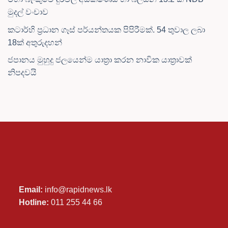
මුදල් වංචාව
කටාර්හි ප්‍රධාන ගෑස් පර්යන්තයක පිපිරීමක්. 54 තුවාල ලබා
18ක් අතුරුදහන්
ජපානය මුහුදු ජලයෙන්ම යාත්‍රා කරන නාවික යාත්‍රාවක්
නිපදවයි
Email:
info@rapidnews.lk
Hotline:
011 255 44 66