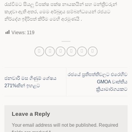
රැස්වීමට සියලු විපක්ෂ පක්ෂ නායකයින් සහ මන්ත්‍රීවරුන්
කැඳවා ඇති අතර, මෙම අර්බුදය සම්බන්ධයෙන් රජයට
නිර්දේශ ඉදිරිපත් කිරීම මෙහි අරමුණයි .
Views:
119
රජයේ ප්‍රතිපත්තිවලට එරෙහිව
ජනවාරි මස ගිණුම් ශේෂය
GMOA වෘත්තීය
271%කින් ඉහළට
ක්‍රියාමාර්ගයකට
Leave a Reply
Your email address will not be published.
Required