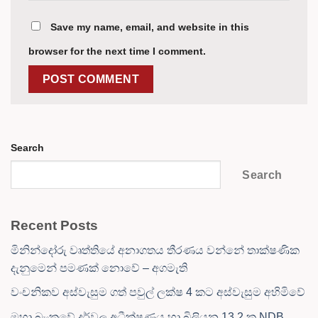
Save my name, email, and website in this
browser for the next time I comment.
Search
Search
Recent Posts
මිනින්දෝරු වෘත්තියේ අනාගතය තීරණය වන්නේ තාක්ෂණික
දැනුමෙන් පමණක් නොවේ – අගමැති
වංචනිකව අස්වැසුම ගත් පවුල් ලක්ෂ 4 කට අස්වැසුම අහිමිවේ
මහා බැංකුවේ දුර්වල අධීක්ෂණය හා බිලියන 13.2 ක NDB