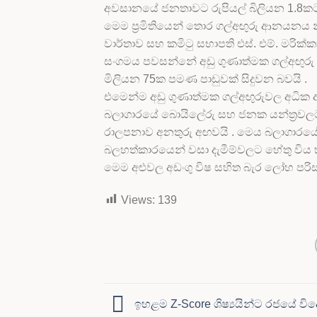
අවසානයේ ජනතාවට රුපියල් බිලියන 1.8කට අ
මෙම ප්‍රමිතියෙන් තොර ගල්අඟුරු ආනයනය නි
වාර්තාව සහ කමිටු සභාපති එස්. එම්. මරික්කා
සංගමය පවසන්නේ අඩු ගුණාත්මක ගල්අඟුරු ද
මිලියන 75ක පමණ පාඩුවක් සිදුවන බවයි .
එමෙන්ම අඩු ගුණාත්මක ගල්අඟුරුවල අධික
බලාගාරයේ බොයිලේරු සහ ජනක යන්ත්‍රවලට
රාලපනාව අනතුරු අඟවයි . මෙය බලාගාරයේ 
බලහත්කාරයෙන් වසා දැමීම්වලට හේතු විය
මෙම අළුවල අඩංගු විෂ සහිත බැර ලෝහ පර
Views:
139
ඉහළම Z-Score ශිෂ්‍යයින්ට රජයේ විද