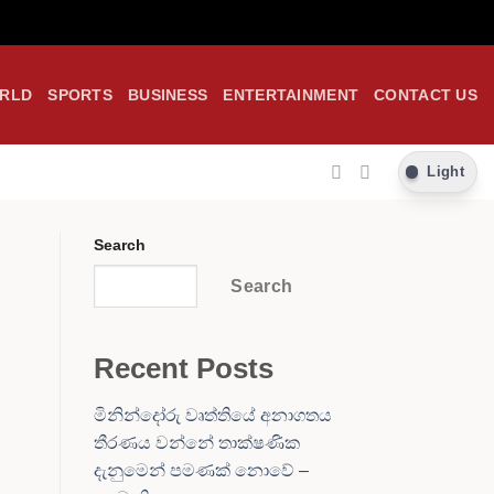
RLD
SPORTS
BUSINESS
ENTERTAINMENT
CONTACT US
Light
Search
Search
Recent Posts
මිනින්දෝරු වෘත්තියේ අනාගතය
තීරණය වන්නේ තාක්ෂණික
දැනුමෙන් පමණක් නොවේ –