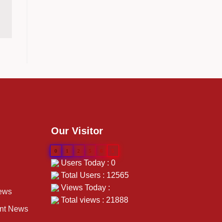
Our Visitor
0
1
2
5
6
5
Users Today : 0
Total Users : 12565
Views Today :
ews
Total views : 21888
ent News