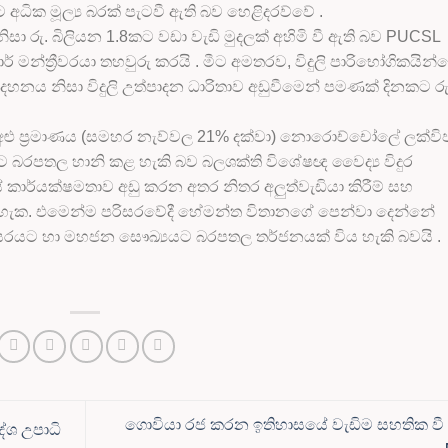
ධික මූල්‍ය බරක් පැටවී ඇති බව හෙළිදරව්වේ .
සා රු. බිලියන 1.8කට වඩා වැඩි මුදලක් අහිමි වී ඇති බව PUCSL
ර් මන්ත්‍රීවරයා තහවුරු කරයි . මීට අමතරව, විදුලි පාරිභෝගිකයින්
හනය නිසා විදුලි උත්පාදන ධාරිතාව අඩුවීමෙන් පමණක් දිනකට රු
 අළු ප්‍රමාණය (සමහර නැව්වල 21% දක්වා) නොරොච්චෝලේ ලක්ව
 බරපතල හානි කළ හැකි බව බලශක්ති විශේෂඥ වෛද්‍ය විදුර
කාර්යක්ෂමතාව අඩු කරන අතර නිතර අලුත්වැඩියා කිරීම් සහ
 හැක. එමෙන්ම පරිසරවේදී හේමන්ත විතානගේ පෙන්වා දෙන්නේ
ිසරයට හා මහජන සෞඛ්‍යයට බරපතල තර්ජනයක් විය හැකි බවයි .
ගොවියා රජ කරන ඉතිහාසයේ වැඩිම සහතික වී 
ේශ උපාධි