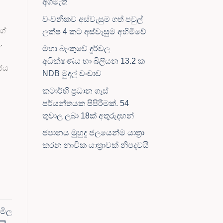
අගමැති
වංචනිකව අස්වැසුම ගත් පවුල්
ගේ
ලක්ෂ 4 කට අස්වැසුම අහිමිවේ
.
මහා බැංකුවේ දුර්වල
අධීක්ෂණය හා බිලියන 13.2 ක
ිජය
NDB මුදල් වංචාව
කටාර්හි ප්‍රධාන ගෑස්
පර්යන්තයක පිපිරීමක්. 54
තුවාල ලබා 18ක් අතුරුදහන්
ජපානය මුහුදු ජලයෙන්ම යාත්‍රා
කරන නාවික යාත්‍රාවක් නිපදවයි
මිල