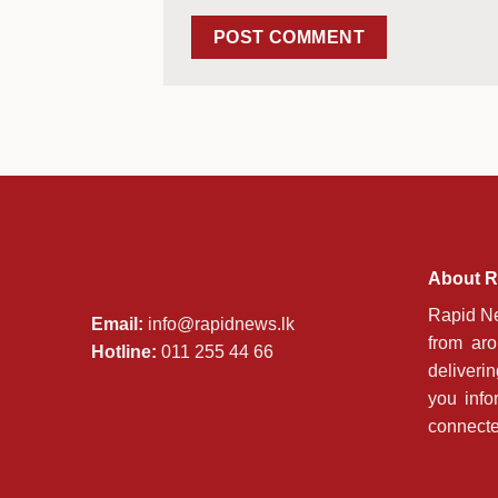
About R
Rapid Ne
Email:
info@rapidnews.lk
from ar
Hotline:
011 255 44 66
deliveri
you info
connecte