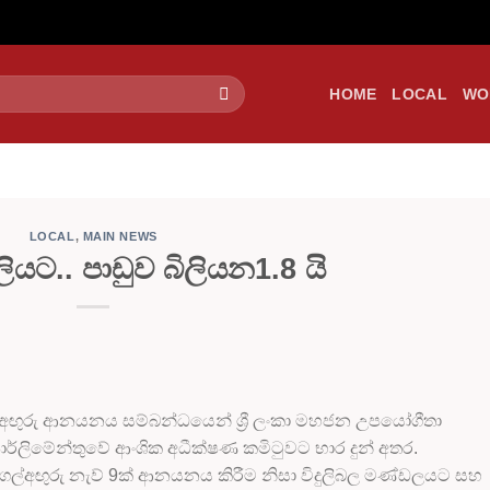
HOME
LOCAL
WO
LOCAL
,
MAIN NEWS
ියට.. පාඩුව බිලියන1.8 යි
 ගල්අඟුරු ආනයනය සම්බන්ධයෙන් ශ්‍රී ලංකා මහජන උපයෝගීතා
ර්ලිමේන්තුවේ ආංශික අධීක්ෂණ කමිටුවට භාර දුන් අතර.
ගල්අඟුරු නැව් 9ක් ආනයනය කිරීම නිසා විදුලිබල මණ්ඩලයට සහ