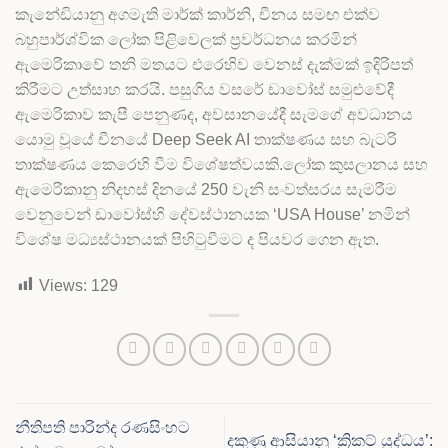
කැනේඩියානු අගමැති මාර්ක් කාර්නි, චීනය සමඟ එක්ව
බහුපාර්ශ්වික ලෝක පිළිවෙලක් ප්‍රවර්ධනය කරමින්
ඇමෙරිකාවේ තනි මතයට එරෙහිව වෙනස් දැක්මක් ඉදිරිපත්
කිරීමට උත්සාහ කරයි. පසුගිය වසරේ ඩාවෝස් සමුළුවේදී
ඇමෙරිකාව කැපී පෙනුණද, අවසානයේදී සැමගේ අවධානය
යොමු වූයේ චීනයේ Deep Seek AI තාක්ෂණය සහ බැටරි
තාක්ෂණය කෙරෙහි වීම විශේෂත්වයකි.ලෝක කුසලානය සහ
ඇමෙරිකානු නිදහස් දිනයේ 250 වැනි සංවත්සරය සැමරීම
වෙනුවෙන් ඩාවෝස්හි දේවස්ථානයක ‘USA House’ නමින්
විශේෂ මධ්‍යස්ථානයක් පිහිටුවීමට ද පියවර ගෙන ඇත.
Views:
129
නීතිපති පාරින්ද රණසිංහට
දකුණු ආසියානු ‘ක්‍රිකට් යුද්ධය’: