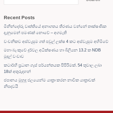
Recent Posts
මිනින්දෝරු වෘත්තියේ අනාගතය තීරණය වන්නේ තාක්ෂණික
දැනුමෙන් පමණක් නොවේ – අගමැති
වංචනිකව අස්වැසුම ගත් පවුල් ලක්ෂ 4 කට අස්වැසුම අහිමිවේ
මහා බැංකුවේ දුර්වල අධීක්ෂණය හා බිලියන 13.2 ක NDB
මුදල් වංචාව
කටාර්හි ප්‍රධාන ගෑස් පර්යන්තයක පිපිරීමක්. 54 තුවාල ලබා
18ක් අතුරුදහන්
ජපානය මුහුදු ජලයෙන්ම යාත්‍රා කරන නාවික යාත්‍රාවක්
නිපදවයි