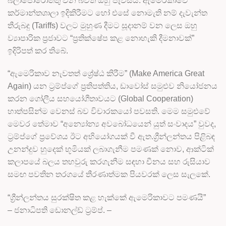
බලාපොරොත්තු වන බවත් ඔහු පැවසීය. ඇමෙරිකාවේ
කර්මාන්තශාලා ඉදිකිරීමට හෝ එසේ නොමැති නම් දැවැන්ත
තීරුබදු (Tariffs) වලට මුහුණ දීමට සූදානම් වන ලෙස ඔහු
ව්‍යාපාරික ප්‍රජාවට “ප්‍රතික්ෂේප කළ නොහැකි දීමනාවක්”
ඉදිරිපත් කර තිබේ.
“ඇමෙරිකාව නැවතත් ශ්‍රේෂ්ඨ කිරීම” (Make America Great
Again) යන ට්‍රම්ප්ගේ ප්‍රතිපත්තිය, ඩාවෝස් සමුළුව නියෝජනය
කරන ගෝලීය සහයෝගීතාවයට (Global Cooperation)
හාත්පසින්ම වෙනස් බව විචාරකයෝ පවසති. මෙම සමුළුවේ
මෙවර තේමාව “අන්‍යෝන්‍ය අවබෝධයෙන් යුත් සංවාදය” වුවද,
ට්‍රම්ප්ගේ ප්‍රවේශය ඊට අභියෝගයක් වී ඇත.ග්‍රීන්ලන්තය පිළිබඳ
උනන්දුව හුදෙක් භූමියක් ලබාගැනීම පමණක් නොව, ආක්ටික්
කලාපයේ බලය තහවුරු කරගැනීම සඳහා චීනය සහ රුසියාව
සමඟ පවතින තරගයේ තීරණාත්මක පියවරක් ලෙස සැලකේ.
“ග්‍රීන්ලන්තය සුරක්ෂිත කළ හැක්කේ ඇමෙරිකාවට පමණයි”
– ජනාධිපති ඩොනල්ඩ් ට්‍රම්ප්. –