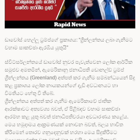
ඩාවෝස් හෙල්ලූ ට්‍රම්ප්ගේ ප්‍රකාශය: “ග්‍රීන්ලන්තය ලබා ගැනීමට
වහාම සාකච්ඡා ඇරඹිය යුතුයි”
ස්විට්සර්ලන්තයේ ඩාවෝස් නුවර පැවැත්වෙන ලෝක ආර්ථික
සමුළුව අමතමින්, ඇමෙරිකානු ජනාධිපති ඩොනල්ඩ් ට්‍රම්ප්
ග්‍රීන්ලන්තය (Greenland) අත්පත් කර ගැනීම සම්බන්ධයෙන් සිදු
කළ ප්‍රකාශය ලෝක නායකයන්ගේ දැඩි අවධානයට හා
විමතියට හේතු වී තිබේ.
ග්‍රීන්ලන්තය අත්පත් කර ගැනීම ඇමෙරිකාවේ ජාතික
ආරක්ෂාවට අත්‍යවශ්‍ය බවත්, ඒ පිළිබඳව වහාම සාකච්ඡා
ආරම්භ කළ යුතු බවත් ජනාධිපතිවරයා අවධාරණය කළේය.
මෙය හමුදාමය ආක්‍රමණයක් නොවන බවත්, බලය භාවිත
කිරීමෙන් තොරව ගනුදෙනුවක් හරහා මෙය සිදුකිරීමට