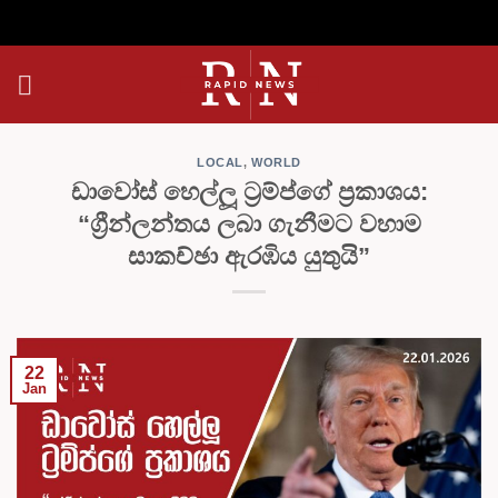
Skip
to
content
LOCAL
,
WORLD
ඩාවෝස් හෙල්ලූ ට්‍රම්ප්ගේ ප්‍රකාශය:
“ග්‍රීන්ලන්තය ලබා ගැනීමට වහාම
සාකච්ඡා ඇරඹිය යුතුයි”
22
Jan