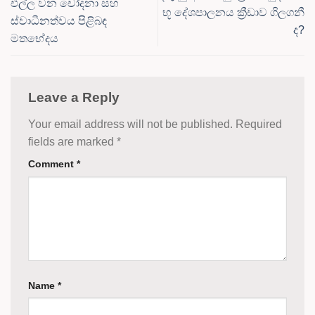
එල්ල වන චෝදනා සහ
භූ දේශපාලනය ක්‍රීඩාව ගිලගනී
ස්වාධීනත්වය පිළිබඳ
ද?
මතභේදය
Leave a Reply
Your email address will not be published.
Required
fields are marked
*
Comment
*
Name
*