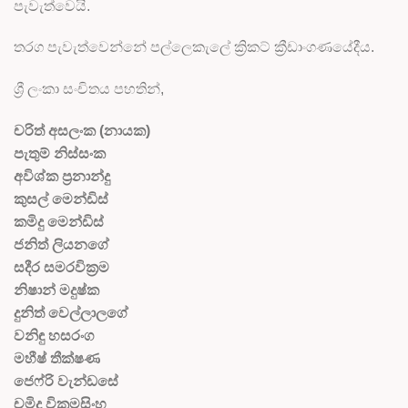
පැවැත්වෙයි.
තරග පැවැත්වෙන්නේ පල්ලෙකැලේ ක්‍රිකට් ක්‍රීඩාංගණයේදීය.
ශ්‍රී ලංකා සංචිතය පහතින්,
චරිත් අසලංක (නායක)
පැතුම් නිස්සංක
අවිශ්ක ප්‍රනාන්දු
කුසල් මෙන්ඩිස්
කමිදු මෙන්ඩිස්
ජනිත් ලියනගේ
සදීර සමරවික්‍රම
නිෂාන් මදුෂ්ක
දුනිත් වෙල්ලාලගේ
වනිඳු හසරංග
මහීෂ් තීක්ෂණ
ජෙෆ්රි වැන්ඩසේ
චමිදු වික්‍රමසිංහ