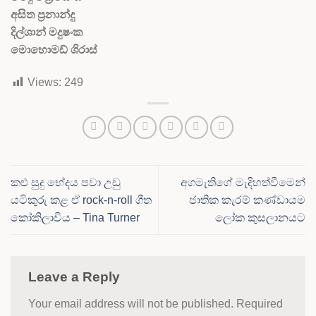
අසිත ප්‍රනාන්දු
දිල්ශාන් මදුෂංක
මොහොමඩ් ශිරාස්
Views:
249
කළු සුදු භේදය පවා උඩු
අගමැතිගේ මැදිහත්වීමෙන්
යටිකුරු කළ ඒ rock-n-roll ගීත
ජාතික කැරම් කණ්ඩායම
කෝකිලාවිය – Tina Turner
ලෝක කුසලානයට
Leave a Reply
Your email address will not be published.
Required