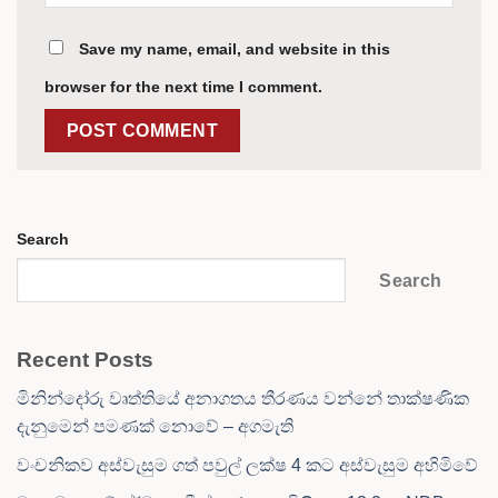
Save my name, email, and website in this
browser for the next time I comment.
Search
Search
Recent Posts
මිනින්දෝරු වෘත්තියේ අනාගතය තීරණය වන්නේ තාක්ෂණික
දැනුමෙන් පමණක් නොවේ – අගමැති
වංචනිකව අස්වැසුම ගත් පවුල් ලක්ෂ 4 කට අස්වැසුම අහිමිවේ