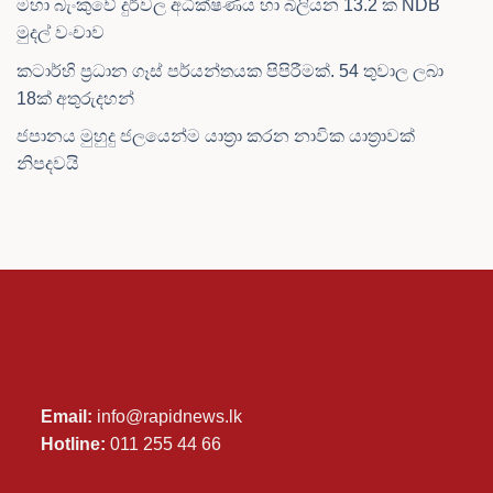
මහා බැංකුවේ දුර්වල අධීක්ෂණය හා බිලියන 13.2 ක NDB
මුදල් වංචාව
කටාර්හි ප්‍රධාන ගෑස් පර්යන්තයක පිපිරීමක්. 54 තුවාල ලබා
18ක් අතුරුදහන්
ජපානය මුහුදු ජලයෙන්ම යාත්‍රා කරන නාවික යාත්‍රාවක්
නිපදවයි
Email:
info@rapidnews.lk
Hotline:
011 255 44 66