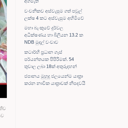
අගමැති
වංචනිකව අස්වැසුම ගත් පවුල්
ලක්ෂ 4 කට අස්වැසුම අහිමිවේ
මහා බැංකුවේ දුර්වල
අධීක්ෂණය හා බිලියන 13.2 ක
NDB මුදල් වංචාව
කටාර්හි ප්‍රධාන ගෑස්
පර්යන්තයක පිපිරීමක්. 54
තුවාල ලබා 18ක් අතුරුදහන්
ජපානය මුහුදු ජලයෙන්ම යාත්‍රා
කරන නාවික යාත්‍රාවක් නිපදවයි
තිව
නව