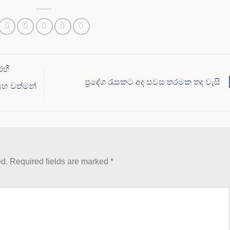
ෙහි
ප්‍රදේශ රැසකට අද සවස තරමක තද වැසි
සහ වත්මන්
ed.
Required fields are marked
*