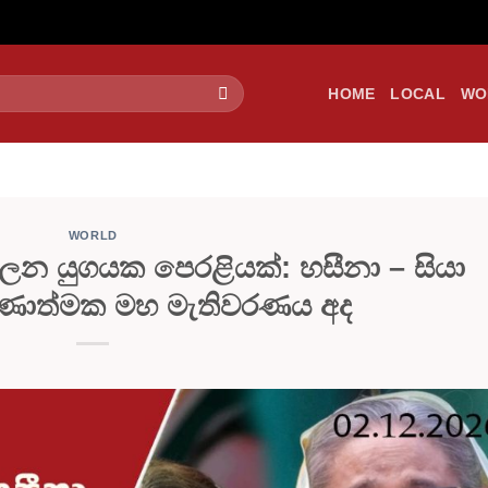
HOME
LOCAL
WO
WORLD
න යුගයක පෙරළියක්: හසීනා – සියා
රණාත්මක මහ මැතිවරණය අද