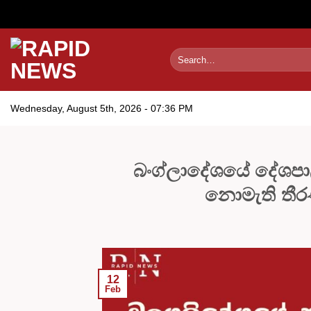
Skip
to
content
Wednesday, August 5th, 2026 - 07:36 PM
බංග්ලාදේශයේ දේශපාල
නොමැති තී
12
Feb