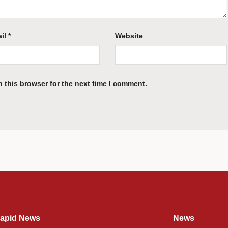
il
*
Website
 this browser for the next time I comment.
apid News
News