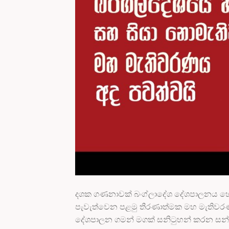
දශක ගණනාවක් බංග්ලාදේශ දේශපාලනය හෙබව
පැවැත්වෙන පළමු තීරණාත්මක මහ මැතිවරණ
දේශපාලන ගමන් මගක් සනිටුහන් කරන සන්