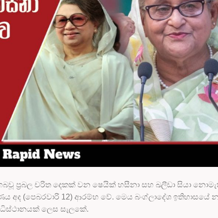
ූ ප්‍රබල චරිත දෙකක් වන ෂෙයික් හසීනා සහ ඛලීඩා සියා නොමැ
ය අද (පෙබරවාරි 12) ආරම්භ වේ. මෙය බංග්ලාදේශ ඉතිහාසයේ 
ධිස්ථානයක් ලෙස සැලකේ.