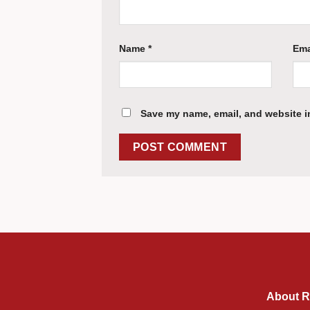
Name
*
Ema
Save my name, email, and website in
About R