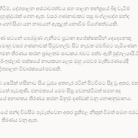
ැගිටීම්, දේශපාලන අස්ථාවරත්වය සහ පාලන තන්ත්‍රයේ බිඳ වැටීම්
මුහුණුවරක් ගෙන ඇත. වසර ගණනාවකට පසු බංග්ලාදේශ ඡන්ද
ීනා හෝ සියා යන නාමයන් ඇතුළත් නොවීම විශේෂත්වයකි.
රණ සටනේ පෙරමුණ ගැනීමට ප්‍රධාන අපේක්ෂකයින් දෙදෙනෙකු
ිටී , මොහු වසර ගණනාවක් පිටුවහල්ව සිට නැවත මව්බිමට පැමිණෙන
ි ගමන තීරණය කරන ප්‍රබලතම සාධකය බවට පත්ව ඇති පුද්ගලයායි.
ත්-ඊ-ඉස්ලාම් පක්ෂයේ නායකයා ලෙස ඔහු මෙවර මැතිවරණයේදී
දේශපාලන විචාරකයෝ පවසති.
ෙයික් හසීනාට සිය ධුරය අතහැර රටින් පිටවීමට සිදු වූ අතර, එත
තේ පැවතුණි. ජනමතයේ මෙම සීඝ්‍ර වෙනස්වීමත් සමඟ අද
රවාදයේ අනාගතය තීරණය කරන මිනුම් දණ්ඩක් වනු නොඅනුමානය.
යයේ ඡන්ද විමසීම පැවැත්වෙන අතර ප්‍රතිඵල නිකුත් වීමත් සමඟ එර
 තීරණය වනු ඇත.