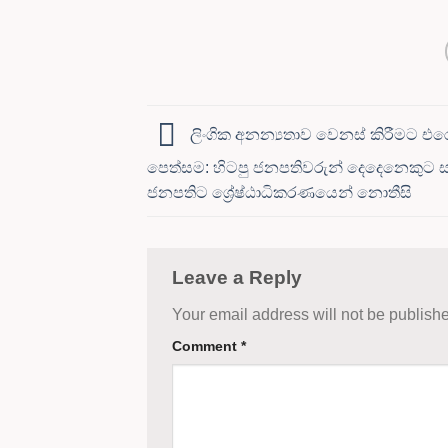
ලිංගික අනන්‍යතාව වෙනස් කිරීමට එර
පෙත්සම: හිටපු ජනපතිවරුන් දෙදෙනෙකුට 
ජනපතිට ශ්‍රේෂ්ඨාධිකරණයෙන් නොතීසි
Leave a Reply
Your email address will not be publish
Comment
*