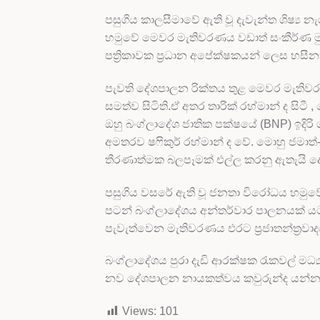
පසුගිය කාලසීමාවේ ඇති වූ දැවැන්ත ශිෂ්‍ය න
හමුවේ මෙවර මැතිවරණය වඩාත් සංකීර්ණ 
පත්‍රිකාවක ප්‍රධාන අපේක්ෂකයන් ලෙස හස
පැවති දේශපාලන රික්තය තුළ මෙවර මැතිව
සමත්ව සිටිති.ඒ අතර තාරික් රහ්මාන් ද ස
ඔහු බංග්ලාදේශ ජාතික පක්ෂයේ (BNP) ඉදිර
අමතරව ෂෆිකුර් රහ්මාන් ද වේ. මොහු ජමා
තීරණාත්මක බලපෑමක් එල්ල කරනු ඇතැයි 
පසුගිය වසරේ ඇති වූ ජනතා විරෝධය හමුවේ ෂ
පටන් බංග්ලාදේශය අන්තර්වාර පාලනයක් යට
පැවැත්වෙන මැතිවරණය එරට ප්‍රජාතන්ත්‍
බංග්ලාදේශය පුරා දැඩි ආරක්ෂක රැකවල් මධ්‍
නව දේශපාලන නායකත්වය කවුරුන්ද යන්න
Views:
101