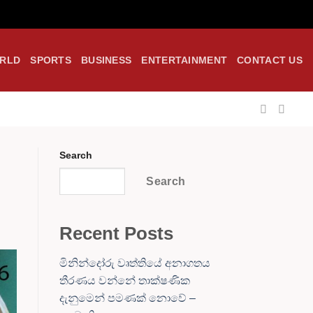
RLD
SPORTS
BUSINESS
ENTERTAINMENT
CONTACT US
Search
Search
Recent Posts
මිනින්දෝරු වෘත්තියේ අනාගතය
තීරණය වන්නේ තාක්ෂණික
දැනුමෙන් පමණක් නොවේ –