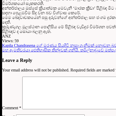
විමර්ශකයෝ සැකකරති.
අන්තර්ජාලය ඔස්සේ ක්‍රියාත්මක මෙවැනි ‘මාරක ක්‍රීඩා’ පිළිබඳ මී
සඳහා පෙළඹවීම සිදු වන බව විශ්වාස කෙරේ.
මෙම ඛේදවාචකයෙන් පසු දරුවන්ගේ අන්තර්ජාල සහ ජංගම දුරකථ
දෙති.
කුරුණෑගල මූලස්ථාන පොලිසිය මේ පිළිබඳ වැඩිදුර විමර්ශන 
පිළිබඳව ද සොයා බලනු ඇත.
ANZ
Views:
59
Kapila Chandrasena ගේ මරණය සියදිවි නසා ගැනීමක් නොවන බව
මහ ඇමතිවරයා ඓතිහාසික තීන්දුවක් ගනියි. තමිල්නාඩුවේ මත්පැ
Leave a Reply
Your email address will not be published.
Required fields are marked
Comment
*