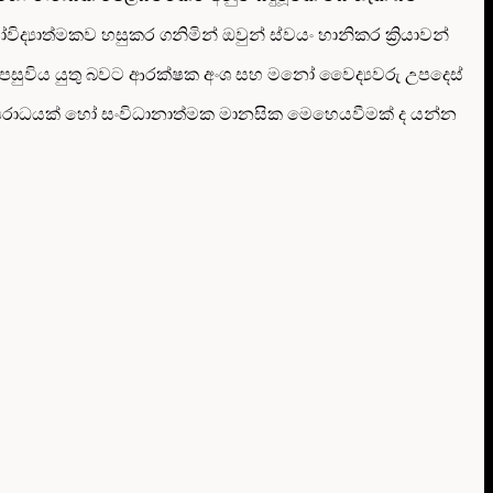
විද්‍යාත්මකව හසුකර ගනිමින් ඔවුන් ස්වයං හානිකර ක්‍රියාවන්
 පසුවිය යුතු බවට ආරක්ෂක අංශ සහ මනෝ වෛද්‍යවරු උපදෙස්
 අපරාධයක් හෝ සංවිධානාත්මක මානසික මෙහෙයවීමක් ද යන්න