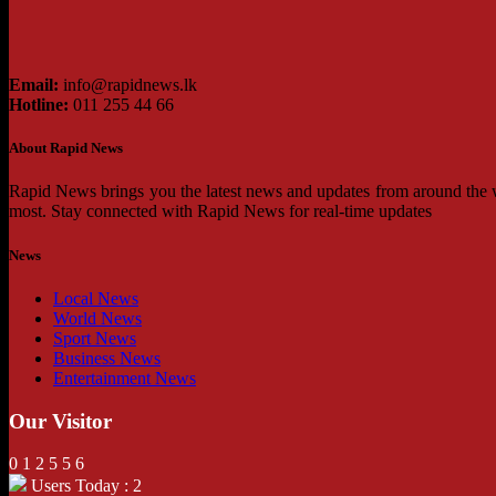
Email:
info@rapidnews.lk
Hotline:
011 255 44 66
About Rapid News
Rapid News brings you the latest news and updates from around the wo
most. Stay connected with Rapid News for real-time updates
News
Local News
World News
Sport News
Business News
Entertainment News
Our Visitor
0
1
2
5
5
6
Users Today : 2