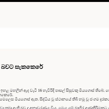
වක් බවට සැකකෙරේ
ඉහළ මහලින් ඇද වැටී 16 හැවිරිදි පාසල් සිසුවකු මියගොස් තිබ
ැකකෙරේ.
මෙලෙස මියගොස් ඇත. සිද්ධිය වූ ස්ථානයේ තිබී හමු වූ ජංගම දුරකථ
ව ගලවා තබා ඇති බව ද අනාවරණය විය. මෙය යම් බාහිර අණකිරීමක