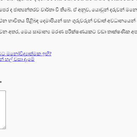
ට පෙර ද ජාත්‍යන්තරව වාර්තා වී තිබේ. ඒ අනුව, යොවුන් දරුවන් මනෝ
න භාවිතය පිළිබඳ දෙමාපියන් සහ ගුරුවරුන් වඩාත් අවධානයෙන්
පවත්වන අතර, මෙය සාමාන්‍ය මරණ පරීක්ෂණයකට වඩා තාක්ෂණික
ට මනෝවිද්‍යාත්මක ඉඟි?
න් හල් වසා දැමේ
*