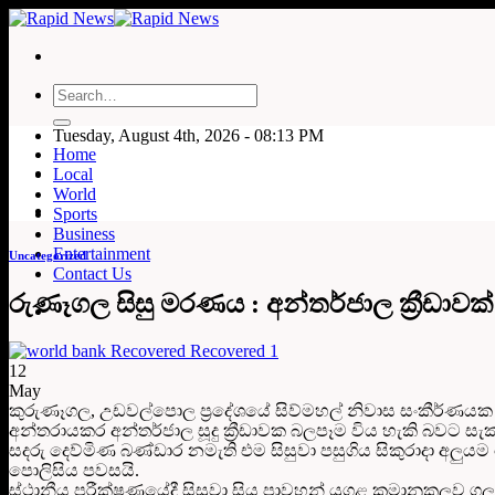
Skip
to
content
Tuesday, August 4th, 2026 - 08:13 PM
Home
Local
World
Sports
Business
Entertainment
Uncategorized
Contact Us
රුණෑගල සිසු මරණය : අන්තර්ජාල ක්‍රීඩා
12
May
කුරුණෑගල, උඩවල්පොල ප්‍රදේශයේ සිව්මහල් නිවාස සංකීර්ණයක 
අන්තරායකර අන්තර්ජාල සූදු ක්‍රීඩාවක බලපෑම විය හැකි බවට ස
සදරු දෙව්මිණ බණ්ඩාර නමැති එම සිසුවා පසුගිය සිකුරාදා අලුයම 
පොලිසිය පවසයි.
ස්ථානීය පරීක්ෂණයේදී සිසුවා සිය පාවහන් යුගළ ක්‍රමානුකූල