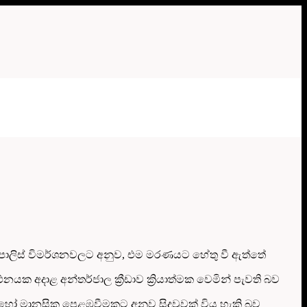
ේ. පොලිස් විමර්ශනවලට අනුව, එම මරණයට හේතු වී ඇත්තේ
නයක අදාළ අන්තර්ජාල ක්‍රීඩාව ක්‍රියාත්මක වෙමින් පැවති බව
ට හෝ මානසික පෙළඹවීමකට අනුව සිදුවූවක් විය හැකි බව