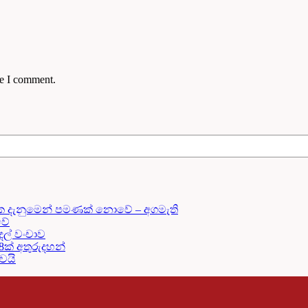
me I comment.
ක දැනුමෙන් පමණක් නොවේ – අගමැති
වේ
දල් වංචාව
18ක් අතුරුදහන්
දවයි