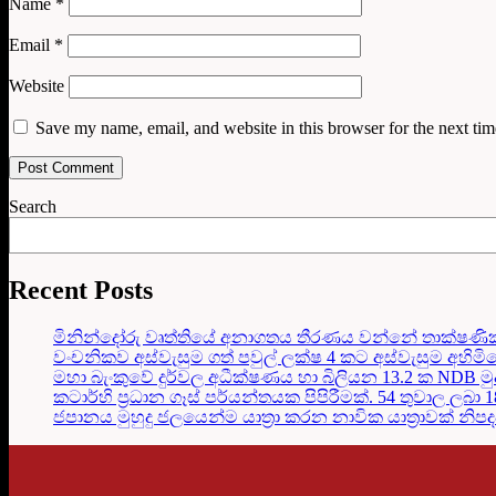
Name
*
Email
*
Website
Save my name, email, and website in this browser for the next ti
Search
Recent Posts
මිනින්දෝරු වෘත්තියේ අනාගතය තීරණය වන්නේ තාක්ෂණි
වංචනිකව අස්වැසුම ගත් පවුල් ලක්ෂ 4 කට අස්වැසුම අහිමි
මහා බැංකුවේ දුර්වල අධීක්ෂණය හා බිලියන 13.2 ක NDB මු
කටාර්හි ප්‍රධාන ගෑස් පර්යන්තයක පිපිරීමක්. 54 තුවාල ලබා 
ජපානය මුහුදු ජලයෙන්ම යාත්‍රා කරන නාවික යාත්‍රාවක් නිප