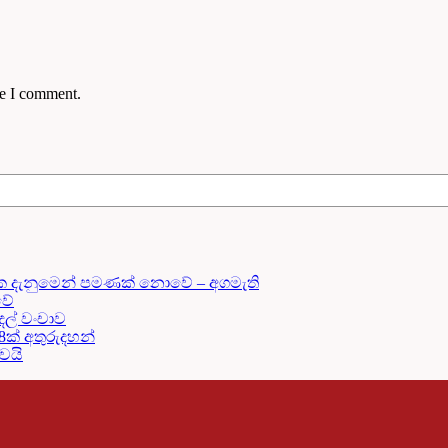
me I comment.
ක දැනුමෙන් පමණක් නොවේ – අගමැති
වේ
දල් වංචාව
18ක් අතුරුදහන්
දවයි