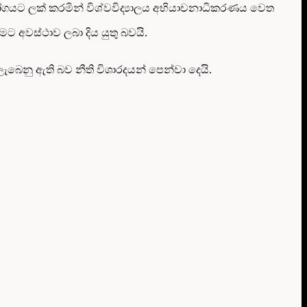
ියෝගයට ලක් කරමින් විශ්වවිද්‍යාලය අභියාචනාධිකරණය වෙත
ට අවස්ථාව ලබා දිය යුතු බවයි.
ලැබෙනු ඇති බව නීති විශාරදයන් පෙන්වා දෙයි.