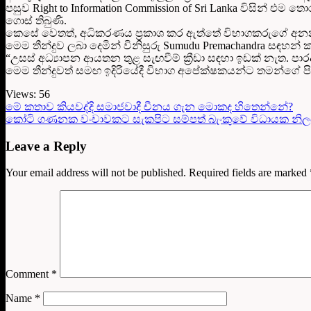
පසුව Right to Information Commission of Sri Lanka විසින්
ගොස් තිබුණි.
කෙසේ වෙතත්, අධිකරණය ප්‍රකාශ කර ඇත්තේ විභාගකරුගේ අනන්‍යතාව
මෙම තීන්දුව ලබා දෙමින් විනිසුරු Sumudu Premachandra සඳහන්
“උසස් අධ්‍යාපන ආයතන තුළ සැඟවීම් ක්‍රීඩා සඳහා ඉඩක් නැත. පාරදෘ
මෙම තීන්දුවත් සමඟ ඉදිරියේදී විභාග අපේක්ෂකයන්ට තමන්ගේ පිළි
Views:
56
මේ කතාව කියවද්දි සමාජවාදී චීනය ගැන මොකද හිතෙන්නේ?
කෝටි ගණනක වංචාවකට සැකපිට සම්පත් බැංකුවේ විධායක නිලධාර
Leave a Reply
Your email address will not be published.
Required fields are marked
Comment
*
Name
*