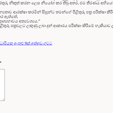
 එම තොරතුරු නිකුත් කරන ලෙස නියෝග කර තිබූ අතර, එම තීරණය අභ
 ආරක්ෂා කරමින් සිසුන්ට තමන්ගේ පිළිතුරු පත්‍ර පරීක්ෂා කිරීම
 කර ඇත්තේ,
ශ්‍යභාවය අත්‍යවශ්‍යය.”
තුරු පත්‍රවලට ලකුණු ලබා දුන් ආකාරය පරීක්ෂා කිරීමේ හැකියාව 
ියකු ඇතුළු 9ක් අත්අඩංගුවට
*