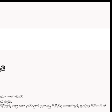
යි
ීරණය කර තිබේ.
කර ඇත.
ිළිතුරු පත්‍ර සහ ලබාදුන් ලකුණු පිළිබඳ තොරතුරු ඉල්ලා සිටීමෙන්