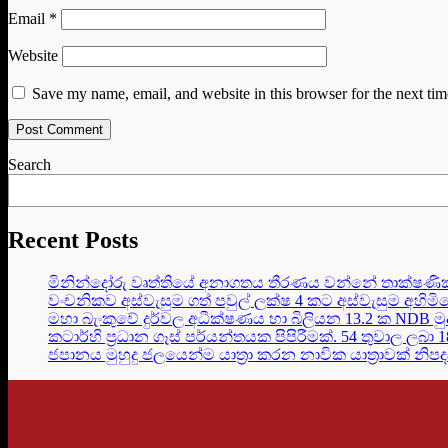
Email
*
Website
Save my name, email, and website in this browser for the next ti
Search
Recent Posts
මිනින්දෝරු වෘත්තියේ අනාගතය තීරණය වන්නේ තාක්ෂණි
වංචනිකව අස්වැසුම ගත් පවුල් ලක්ෂ 4 කට අස්වැසුම අහිමි
මහා බැංකුවේ දුර්වල අධීක්ෂණය හා බිලියන 13.2 ක NDB මු
කටාර්හි ප්‍රධාන ගෑස් පර්යන්තයක පිපිරීමක්. 54 තුවාල ලබා 
ජපානය මුහුදු ජලයෙන්ම යාත්‍රා කරන නාවික යාත්‍රාවක් නිප