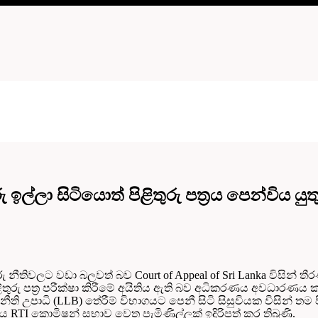
ු ඉල්ලා සිටියොත් පිළිතුරු පත්‍රය පෙන්විය යුතු
ු නීතිවලට වඩා බලවත් බව Court of Appeal of Sri Lanka විසින් ත
ුරු පත්‍ර පරීක්ෂා කිරීමේ අයිතිය ඇති බව අධිකරණය අවධාරණය 
නීති උපාධි (LLB) තේරීම් විභාගයට පෙනී සිටි සිසුවියක විසින් තම ප
 ඇය RTI කොමිෂන් සභාව වෙත පැමිණිල්ලක් ඉදිරිපත් කර තිබුණි.