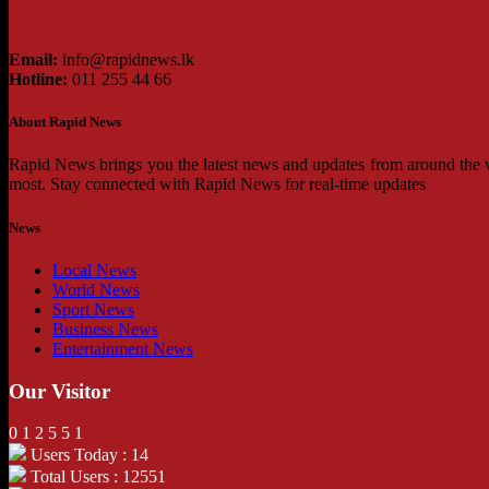
Email:
info@rapidnews.lk
Hotline:
011 255 44 66
About Rapid News
Rapid News brings you the latest news and updates from around the wo
most. Stay connected with Rapid News for real-time updates
News
Local News
World News
Sport News
Business News
Entertainment News
Our Visitor
0
1
2
5
5
1
Users Today : 14
Total Users : 12551