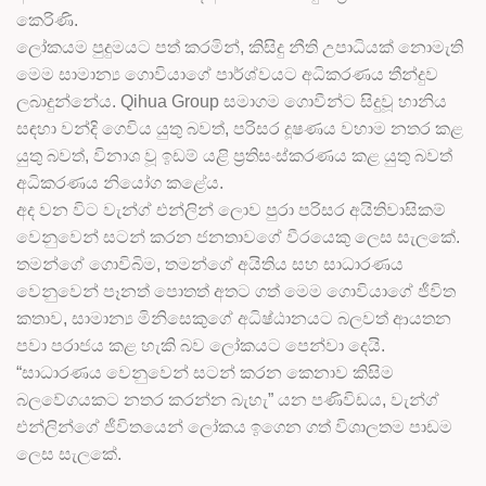
කෙරිණි.
ලෝකයම පුදුමයට පත් කරමින්, කිසිදු නීති උපාධියක් නොමැති
මෙම සාමාන්‍ය ගොවියාගේ පාර්ශ්වයට අධිකරණය තීන්දුව
ලබාදුන්නේය. Qihua Group සමාගම ගොවීන්ට සිදුවූ හානිය
සඳහා වන්දි ගෙවිය යුතු බවත්, පරිසර දූෂණය වහාම නතර කළ
යුතු බවත්, විනාශ වූ ඉඩම් යළි ප්‍රතිසංස්කරණය කළ යුතු බවත්
අධිකරණය නියෝග කළේය.
අද වන විට වැන්ග් එන්ලින් ලොව පුරා පරිසර අයිතිවාසිකම්
වෙනුවෙන් සටන් කරන ජනතාවගේ වීරයෙකු ලෙස සැලකේ.
තමන්ගේ ගොවිබිම, තමන්ගේ අයිතිය සහ සාධාරණය
වෙනුවෙන් පෑනත් පොතත් අතට ගත් මෙම ගොවියාගේ ජීවිත
කතාව, සාමාන්‍ය මිනිසෙකුගේ අධිෂ්ඨානයට බලවත් ආයතන
පවා පරාජය කළ හැකි බව ලෝකයට පෙන්වා දෙයි.
“සාධාරණය වෙනුවෙන් සටන් කරන කෙනාව කිසිම
බලවේගයකට නතර කරන්න බැහැ” යන පණිවිඩය, වැන්ග්
එන්ලින්ගේ ජීවිතයෙන් ලෝකය ඉගෙන ගත් විශාලතම පාඩම
ලෙස සැලකේ.