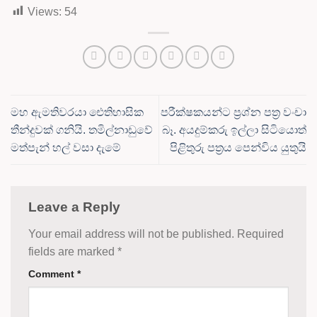
Views:
54
මහ ඇමතිවරයා ඓතිහාසික
පරීක්ෂකයන්ට ප්‍රශ්න පත්‍ර වංචා
තීන්දුවක් ගනියි. තමිල්නාඩුවේ
බෑ. අයදුම්කරු ඉල්ලා සිටියොත්
මත්පැන් හල් වසා දැමේ
පිළිතුරු පත්‍රය පෙන්විය යුතුයි
Leave a Reply
Your email address will not be published.
Required
fields are marked
*
Comment
*