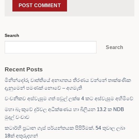
Search
Search
Recent Posts
මිනින්දෝරු වෘත්තියේ අනාගතය තීරණය වන්නේ තාක්ෂණික
දැනුමෙන් පමණක් නොවේ – අගමැති
වංචනිකව අස්වැසුම ගත් පවුල් ලක්ෂ 4 කට අස්වැසුම අහිමිවේ
මහා බැංකුවේ දුර්වල අධීක්ෂණය හා බිලියන 13.2 ක NDB
මුදල් වංචාව
කටාර්හි ප්‍රධාන ගෑස් පර්යන්තයක පිපිරීමක්. 54 තුවාල ලබා
18ක් අතුරුදහන්