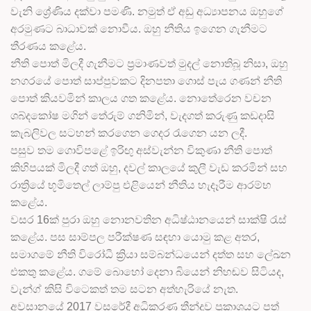
වැනි ශ්‍රේණිය දක්වා පමණි. නමුත් ඒ අඩු අධ්‍යාපනය ඔහුගේ
අරමුණට බාධාවක් නොවීය. ඔහු නීතිය ඉගෙන ගැනීමට
තීරණය කළේය.
නීති පොත් මිලදී ගැනීමට ප්‍රමාණවත් මුදල් නොතිබූ නිසා, ඔහු
නගරයේ පොත් සාප්පුවකට දිනපතා ගොස් පැය ගණන් නීති
පොත් කියවමින් කාලය ගත කළේය. නොතේරෙන වචන
ශබ්දකෝෂ මගින් තේරුම් ගනිමින්, වැදගත් කරුණු කඩදාසි
කැබලිවල සටහන් කරගෙන ගෙදර රැගෙන යන ලදී.
පසුව තම ගොවිපළේ ඉරිඟු අස්වැන්න විකුණා නීති පොත්
කිහිපයක් මිලදී ගත් ඔහු, දවල් කාලයේ කුලී වැඩ කරමින් සහ
රාත්‍රියේ භූමිතෙල් ලාම්පු එළියෙන් නීතිය හැදෑරීම ආරම්භ
කළේය.
වසර 16ක් පුරා ඔහු නොනවතින අධිෂ්ඨානයෙන් සාක්ෂි රැස්
කළේය. පස සාම්පල පරීක්ෂණ සඳහා යොමු කළ අතර,
සමාගමේ නීති විරෝධී ක්‍රියා සම්බන්ධයෙන් දත්ත සහ ලේඛන
එකතු කළේය. ගමේ බොහෝ දෙනා බියෙන් නිහඬව සිටියද,
වැන්ග් කිසි විටෙකත් තම සටන අත්හැරියේ නැත.
අවසානයේ 2017 වසරේදී අධිකරණ තීන්දුව ප්‍රකාශයට පත්