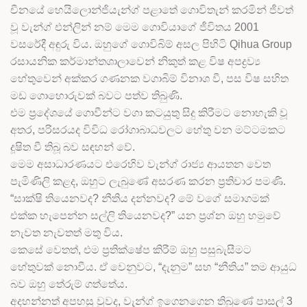
චීනයේ හෙයිලොන්ජියැන්ග් පළාතේ ගොවිතැන් කරමින් ජීවත්
වූ වැන්ග් එන්ලින් නම් මෙම ගොවියාගේ ජීවිතය 2001
වසරේදී අඳුරු විය. ඔහුගේ ගොවිබිම් අසල පිහිටි Qihua Group
රසායනික කර්මාන්තශාලාවෙන් නිකුත් කළ විෂ අපද්‍රව්‍ය
හේතුවෙන් අක්කර ගණනක වගාබිම් විනාශ වී, පස විෂ සහිත
මඩ ගොහොරුවක් බවට පත්ව තිබුණි.
එම ප්‍රදේශයේ ගොවීන්ට වගා කටයුතු සිදු කිරීමට නොහැකි වූ
අතර, පරිසරයද විවිධ රෝගාබාධවලට හේතු වන මට්ටමකට
දූෂිත වී තිබූ බව සඳහන් වේ.
මෙම අසාධාරණයට එරෙහිව වැන්ග් රාජ්‍ය ආයතන වෙත
පැමිණිලි කළද, ඔහුට ලැබුණේ අසරණ කරන ප්‍රතිචාර පමණි.
“සාක්ෂි තියෙනවද? නීතිය දන්නවද? මේ වගේ සමාගමක්
එක්ක හැපෙන්න සල්ලි තියෙනවද?” යන ප්‍රශ්න ඔහු හමුවේ
නැවත නැවතත් මතු විය.
කෙසේ වෙතත්, එම ප්‍රතික්ෂේප කිරීම් ඔහු පසුබැසීමට
හේතුවක් නොවීය. ඒ වෙනුවට, “දැනුම” සහ “නීතිය” තම ආයුධ
බව ඔහු තේරුම් ගත්තේය.
අදහන්නත් අපහසු වුවද, වැන්ග් ඉගෙනගෙන තිබුණේ පාසල් 3