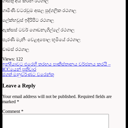
ගාස්තු අය කරන රථගාල්
ගාමිණී වටරවුම අසල පුද්ගලික රථගාල
ලේක්හවුස් ඉදිරිපිට රථගාල
ඇක්සස් ටවර් ගොඩනැගිල්ලේ රථගාල
පැරණි මැනිං වෙළඳපොල භූමියේ රථගාල
චාමස් රථගාල
Views:
122
ඉන්දියාවට එරෙහි තරඟය පාකිස්තානය වර්ජනය කරයි –
ICCයෙන් ප්‍රතිචාර
ජගත් මනුවර්ණට වරෙන්තු
Leave a Reply
Your email address will not be published.
Required fields are
marked
*
Comment
*