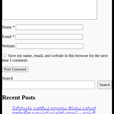
Name
*
Email
*
Website
Save my name, email, and website in this browser for the next
time I comment.
Search
Search
Recent Posts
මිනින්දෝරු වෘත්තියේ අනාගතය තීරණය වන්නේ
තාක්ෂණික දැනුමෙන් පමණක් නොවේ – අගමැති