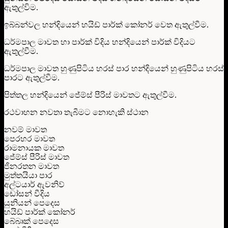
ඇතුල්විම.
ඉබ්බන්වල හන්දියෙන් හයිඩ් පාර්ක් කෝනර් වෙත ඇතුල්වීම.
ධර්මපාල මාවත හා පාර්ක් විදිය හන්දියෙන් පාර්ක් විදියට
ඇතුල්වීම.
ධර්මපාල මාවත හුණුපිටිය හරස් පාර හන්දියෙන් හුණුපිටිය හරස්
පාරට ඇතුල්වීම.
පිත්තල හන්දියෙන් ජේම්ස් පීරිස් මාවතට ඇතුල්වීම.
රථවාහන නවතා තැබීමට නොහැකි ස්ථාන
නවම් මාවත
පෙරහර මාවත
රාමනායක මාවත
ජේම්ස් පීරිස් මාවත
ජිනරතන මාවත
මුත්තයියා පාර
අල්ටයාර් ඇවනිව්
ඩෝසන් වීදිය
යුනියන් පෙදෙස
හයිඩ් පාර්ක් කෝනර්
බේබෘක් පෙදෙස