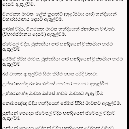
දෙසට ඇතුල්වීම.
ජිනරතන මාවත, ලේක් ක්‍රසන්ට් (හුණුපිටිය පාර) හන්දියෙන්
විහාරස්ථානය දෙසට ඇතුල්වීම.
පාර්ක් විදිය, ජිනරතන මාවත හන්දියෙන් ජිනරතන මාවතට
(විහාරස්ථානය දෙසට) ඇතුල්වීම.
ස්ටෙපල් වීදිය, මුත්තයියා පාර හන්දියෙන් මුත්තයියා පාරට
ඇතුල්වීම.
ජේම්ස් පිරිස් මාවත, මුත්තයියා පාර හන්දියෙන් මුත්තයියා පාරට
ඇතුල්වීම.
බර වාහන ඇතුල්වීම සීමා කිරීම පහත පරිදි වනවා.
උත්තරානන්ද මාවත ඔස්සේ පෙරහර මාවතට ඇතුල්වීම.
උත්තරානන්ද මාවත ඔස්සේ නවම් මාවතට ඇතුල්වීම.
කොම්පඤ්ඤ වීදිය හන්දියෙන් ජේම්ස් පීරිස් මාවතට ඇතුල්වීම.
යුනියන් පෙදෙස ස්ටෙපල් වීදිය හන්දියෙන් ස්ටෙපල් වීදියට
ඇතුල්විම.
යුනියන් පෙදෙස ඩෝසන් වීදිය හන්දියෙන් ඩෝසන් විදියට