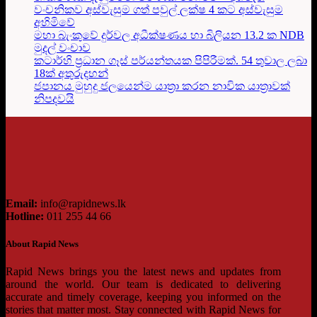
වංචනිකව අස්වැසුම ගත් පවුල් ලක්ෂ 4 කට අස්වැසුම
අහිමිවේ
මහා බැංකුවේ දුර්වල අධීක්ෂණය හා බිලියන 13.2 ක NDB
මුදල් වංචාව
කටාර්හි ප්‍රධාන ගෑස් පර්යන්තයක පිපිරීමක්. 54 තුවාල ලබා
18ක් අතුරුදහන්
ජපානය මුහුදු ජලයෙන්ම යාත්‍රා කරන නාවික යාත්‍රාවක්
නිපදවයි
Email:
info@rapidnews.lk
Hotline:
011 255 44 66
About Rapid News
Rapid News brings you the latest news and updates from
around the world. Our team is dedicated to delivering
accurate and timely coverage, keeping you informed on the
stories that matter most. Stay connected with Rapid News for