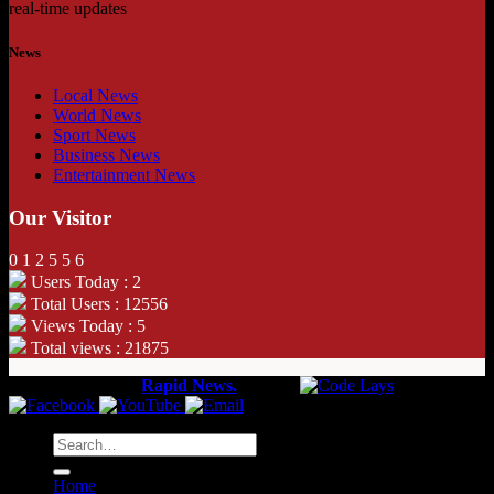
real-time updates
News
Local News
World News
Sport News
Business News
Entertainment News
Our Visitor
0
1
2
5
5
6
Users Today : 2
Total Users : 12556
Views Today : 5
Total views : 21875
Copyright 2026 ©
Rapid News.
Web by
Home