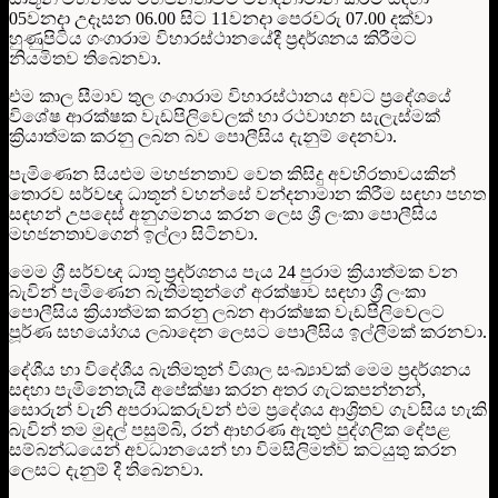
05වනදා උදෑසන 06.00 සිට 11වනදා පෙරවරු 07.00 දක්වා
හුණුපිටිය ගංගාරාම විහාරස්ථානයේදී ප්‍රදර්ශනය කිරීමට
නියමිතව තිබෙනවා.
එම කාල සීමාව තුල ගංගාරාම විහාරස්ථානය අවට ප්‍රදේශයේ
විශේෂ ආරක්ෂක වැඩපිලිවෙලක් හා රථවාහන සැලැස්මක්
ක්‍රියාත්මක කරනු ලබන බව පොලීසිය දැනුම් දෙනවා.
පැමිණෙන සියළුම මහජනතාව වෙත කිසිදු අවහිරතාවයකින්
තොරව සර්වඥ ධාතූන් වහන්සේ වන්දනාමාන කිරීම සඳහා පහත
සඳහන් උපදෙස් අනුගමනය කරන ලෙස ශ්‍රී ලංකා පොලීසිය
මහජනතාවගෙන් ඉල්ලා සිටිනවා.
මෙම ශ්‍රී සර්වඥ ධාතූ ප්‍රදර්ශනය පැය 24 පුරාම ක්‍රියාත්මක වන
බැවින් පැමිණෙන බැතිමතුන්ගේ අරක්ෂාව සඳහා ශ්‍රී ලංකා
පොලීසිය ක්‍රියාත්මක කරනු ලබන ආරක්ෂක වැඩපිලිවෙලට
පූර්ණ සහයෝගය ලබාදෙන ලෙසට පොලීසිය ඉල්ලීමක් කරනවා.
දේශීය හා විදේශීය බැතිමතුන් විශාල සංඛ්‍යාවක් මෙම ප්‍රදර්ශනය
සඳහා පැමිනෙතැයි අපේක්ෂා කරන අතර ගැටකපන්නන්,
සොරුන් වැනි අපරාධකරුවන් එම ප්‍රදේශය ආශ්‍රිතව ගැවසිය හැකි
බැවින් තම මුදල් පසුම්බි, රන් ආභරණ ඇතුළු පුද්ගලික දේපළ
සම්බන්ධයෙන් අවධානයෙන් හා විමසිලිමත්ව කටයුතු කරන
ලෙසට දැනුම් දී තිබෙනවා.