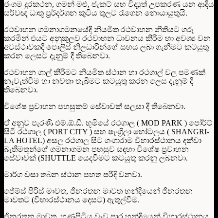
ජංගම දුරකථන, ගමන් මළු, ජැකට් සහ විද්‍යුත් උපකරණ යන ආදිය
සර්වඥ ධාතූ ප්‍රර්දර්ශන කුටිය තුලට රැගෙන නොයායුතුයි.
රථවාහන ගමනාගමනයේදී නියමිත රථවාහන නීතියට ගරු
කරමින් එයට අනුකූලව රථවාහන ධාවනය කිරීම හා අවශ්‍ය වන
අවස්ථාවකදී පොලිස් නිලධාරීන්ගේ සහය ලබා ගැනීමට කටයුතු
කරන ලෙසට දැනුම් දී තිබෙනවා.
රථවාහන ගාල් කිරීමට නියමිත ස්ථාන හා රථගාල් වල පමණක්
නැවැත්වීම හා නවතා තැබීමට කටයුතු කරන ලෙස දැනුම් දී
තිබෙනවා.
විශේෂ ප්‍රවාහන පහසුකම් සේවාවක් සලසා දී තිබෙනවා.
ඒ අනුව පැරණි එම්.ඕ.ඩී. භූමියේ රථගාල ( MOD PARK ) පෝර්ට්
සිටි රථගාල ( PORT CITY ) සහ ෂැංග්‍රිලා හෝටලය ( SHANGRI-
LA HOTEL) අසල රථගාල සිට ගංගාරාම විහාරස්ථානය දක්වා
බැතිමතුන්ගේ ගමනාගමන පහසුව සඳහා විශේෂ ප්‍රවාහන
සේවාවක් (SHUTTLE යෙදවීමට කටයුතු කරනු ලබනවා.
මාර්ග වසා තබන ස්ථාන පහත පරිදි වනවා.
ජේම්ස් පිරිස් මාවත, ජිනරතන මාවත හන්දියෙන් ජිනරතන
මාවතට (විහාරස්ථානය දෙසට) ඇතුල්වීම.
ජිනරතන මාවත, හුණුපිටිය වැව පාර හන්දියෙන් විහාරස්ථානය