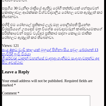
වාර්තා වෙනවා.
පසුගිය 30 වැනිදා රාත්‍රියේ ඇතිවූ රෝගී තත්ත්වයක් හේතුවෙන්
කොතලාවල ආරක්ෂක විශ්වවිද්‍යාලීය රෝහල වෙත ඇතුළත් කර
තිබෙනවා.
එහිදි එම රෝහලේ ප්‍රතිකාර ලැබු ඔහු පොලිස්පති ප්‍රියන්ත
වීරසුරියගේ උපදෙස් මත විශේෂ වෛද්‍යවරුන් කණ්ඩායමකගේ
පරික්ෂාවෙන් පසුව වැඩිදුර ප්‍රතිකාර සදහා කොළඹ ජාතික
රෝහලට ඇතුළත් කර තිබෙනවා.
Views:
121
පැය 4කට වැඩි කාලයක් මුහුදේ පිහිනා සිය පවුල බේරාගත් 13
හැවිරිදි පුංචි වීරයා
ශ්‍රී සර්වඥ ධාතූන් වහන්සේ වැඳපුදා ගැනීමට සැදැහැවතුන්ට අද
සිට අවස්ථාව
Leave a Reply
Your email address will not be published.
Required fields are
marked
*
Comment
*