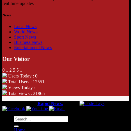
real-time updates
News
Local News
World News
Sport News
Business News
Entertainment News
Our Visitor
0
1
2
5
5
1
Users Today : 0
Total Users : 12551
Views Today :
Total views : 21865
Copyright 2026 ©
Rapid News.
Web by
Home