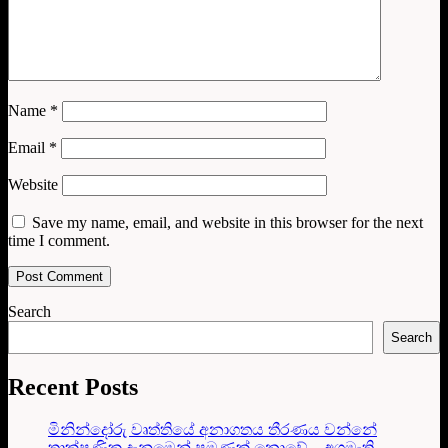
Name
*
Email
*
Website
Save my name, email, and website in this browser for the next
time I comment.
Search
Search
Recent Posts
මිනින්දෝරු වෘත්තියේ අනාගතය තීරණය වන්නේ
තාක්ෂණික දැනුමෙන් පමණක් නොවේ – අගමැති