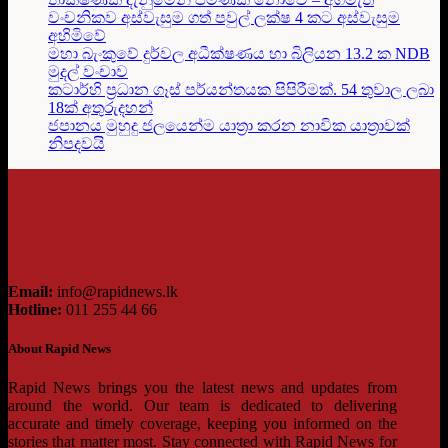
වංචනිකව අස්වැසුම ගත් පවුල් ලක්ෂ 4 කට අස්වැසුම
අහිමිවේ
මහා බැංකුවේ දුර්වල අධීක්ෂණය හා බිලියන 13.2 ක NDB
මුදල් වංචාව
කටාර්හි ප්‍රධාන ගෑස් පර්යන්තයක පිපිරීමක්. 54 තුවාල ලබා
18ක් අතුරුදහන්
ජපානය මුහුදු ජලයෙන්ම යාත්‍රා කරන නාවික යාත්‍රාවක්
නිපදවයි
Email:
info@rapidnews.lk
Hotline:
011 255 44 66
About Rapid News
Rapid News brings you the latest news and updates from
around the world. Our team is dedicated to delivering
accurate and timely coverage, keeping you informed on the
stories that matter most. Stay connected with Rapid News for