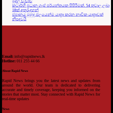
මුදල් වංචාව
කටාර්හි ප්‍රධාන ගෑස් පර්යන්තයක පිපිරීමක්. 54 තුවාල ලබා
18ක් අතුරුදහන්
ජපානය මුහුදු ජලයෙන්ම යාත්‍රා කරන නාවික යාත්‍රාවක්
නිපදවයි
Email:
info@rapidnews.lk
Hotline:
011 255 44 66
About Rapid News
Rapid News brings you the latest news and updates from
around the world. Our team is dedicated to delivering
accurate and timely coverage, keeping you informed on the
stories that matter most. Stay connected with Rapid News for
real-time updates
News