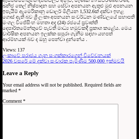
ඇස්තමේන්තුගත දත්තවලට අනුව, මැණික් හා ස්වර්ණාභරණ,
ඛනිජ තෙල් නිෂ්පාදන සහ සේවා අපනයන ඇතුළු මුළු අපනයන
ඉපැයීම් ඇමෙරිකානු ඩොලර් මිලියන 1,532.6ක් දක්වා ඉහළ
ගොස් ඇති බව ශ්‍රී ලංකා අපනයන සංවර්ධන මණ්ඩලයේ සභාපති
මංගල විජේසිංහ මහතා අද (24) රජයේ ප්‍රවෘත්ති
දෙපාර්තමේන්තුවේ පැවති මාධ්‍ය හමුවකදී ප්‍රකාශ කළේය. මෙය
වාර්ෂික අපනයන ඉලක්ක සපුරා ගැනීම සඳහා යහපත්
ආරම්භයක් බව ද ඔහු පෙන්වා දුන්නේය .
Views:
137
ලංකාවේ පරාජය ගැන සංගක්කාරගෙන් විවේචනයක්
2026 වසරේ මේ දක්වා සංචාරක පැමිණීම 500,000 ඉක්මවයි
Leave a Reply
Your email address will not be published.
Required fields are
marked
*
Comment
*