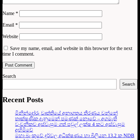
Name
*
Email
*
Website
Save my name, email, and website in this browser for the next
time I comment.
Search
Search
Recent Posts
මිනින්දෝරු වෘත්තියේ අනාගතය තීරණය වන්නේ
තාක්ෂණික දැනුමෙන් පමණක් නොවේ – අගමැති
වංචනිකව අස්වැසුම ගත් පවුල් ලක්ෂ 4 කට අස්වැසුම
අහිමිවේ
මහා බැංකුවේ දුර්වල අධීක්ෂණය හා බිලියන 13.2 ක NDB