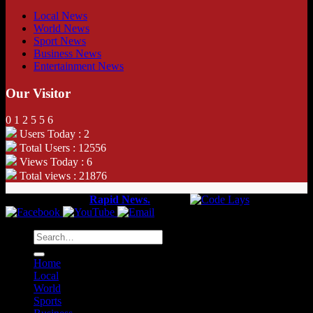
Local News
World News
Sport News
Business News
Entertainment News
Our Visitor
0
1
2
5
5
6
Users Today : 2
Total Users : 12556
Views Today : 6
Total views : 21876
Copyright 2026 ©
Rapid News.
Web by
Home
Local
World
Sports