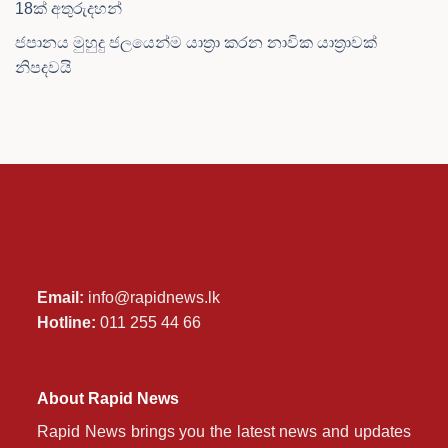
18ක් අතුරුදහන්
ජපානය මුහුදු ජලයෙන්ම යාත්‍රා කරන නාවික යාත්‍රාවක්
නිපදවයි
Email:
info@rapidnews.lk
Hotline:
011 255 44 66
About Rapid News
Rapid News brings you the latest news and updates