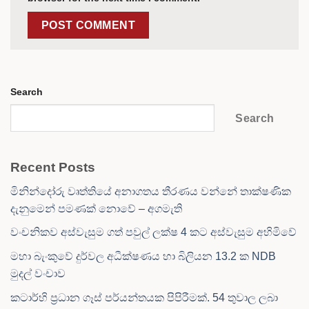
Search
Search
Recent Posts
මිනින්දෝරු වෘත්තියේ අනාගතය තීරණය වන්නේ තාක්ෂණික
දැනුමෙන් පමණක් නොවේ – අගමැති
වංචනිකව අස්වැසුම ගත් පවුල් ලක්ෂ 4 කට අස්වැසුම අහිමිවේ
මහා බැංකුවේ දුර්වල අධීක්ෂණය හා බිලියන 13.2 ක NDB
මුදල් වංචාව
කටාර්හි ප්‍රධාන ගෑස් පර්යන්තයක පිපිරීමක්. 54 තුවාල ලබා