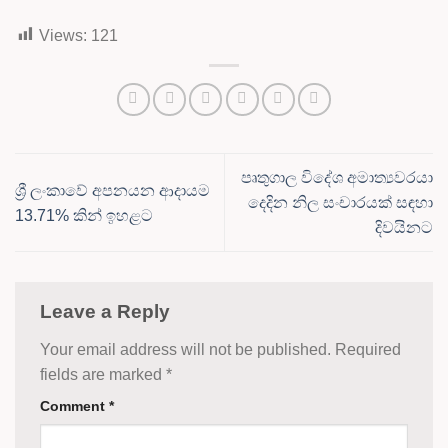
Views:
121
පෘතුගාල විදේශ අමාත්‍යවරයා
ශ්‍රී ලංකාවේ අපනයන ආදායම
දෙදින නිල සංචාරයක් සඳහා
13.71% කින් ඉහළට
දිවයිනට
Leave a Reply
Your email address will not be published.
Required
fields are marked
*
Comment
*