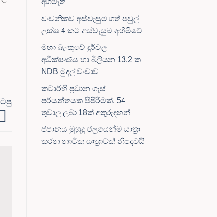
අගමැති
වංචනිකව අස්වැසුම ගත් පවුල්
ලක්ෂ 4 කට අස්වැසුම අහිමිවේ
මහා බැංකුවේ දුර්වල
අධීක්ෂණය හා බිලියන 13.2 ක
NDB මුදල් වංචාව
කටාර්හි ප්‍රධාන ගෑස්
පර්යන්තයක පිපිරීමක්. 54
ටපු
තුවාල ලබා 18ක් අතුරුදහන්
ජපානය මුහුදු ජලයෙන්ම යාත්‍රා
කරන නාවික යාත්‍රාවක් නිපදවයි