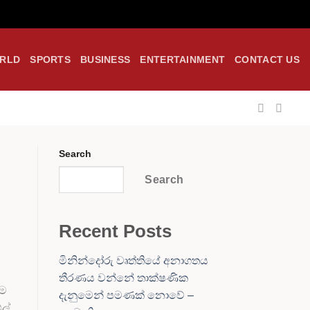
RLD
SPORTS
BUSINESS
ENTERTAINMENT
CONTACT US
Search
Search
Recent Posts
මිනින්දෝරු වෘත්තියේ අනාගතය
තීරණය වන්නේ තාක්ෂණික
ෙම
දැනුමෙන් පමණක් නොවේ –
ල්