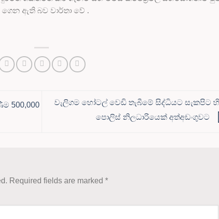
ර ගෙන ඇති බව වාර්තා වේ .
වැලිගම හෝටල් වෙඩි තැබීමේ සිද්ධියට සැකපිට හි
ීම 500,000
පොලිස් නිලධාරියෙක් අත්අඩංගුවට
ed.
Required fields are marked
*