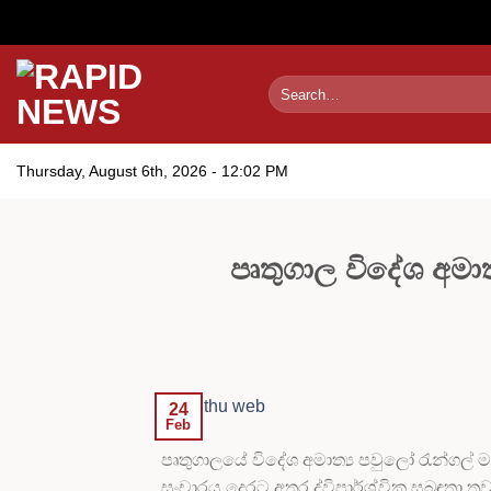
Skip
to
content
Thursday, August 6th, 2026 - 12:02 PM
පෘතුගාල විදේශ අමාත
24
Feb
පෘතුගාලයේ විදේශ අමාත්‍ය පවුලෝ රැන්ගල් 
සංචාරය දෙරට අතර ද්විපාර්ශ්වික සබඳතා තවද