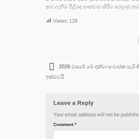
කර ගැනීම පිළිබඳ සාකච්ඡා කිරීම අරමුණු ක
Views:
128
2026 වසරේ මේ දක්වා සංචාරක පැමිණ
ඉක්මවයි
Leave a Reply
Your email address will not be publish
Comment
*