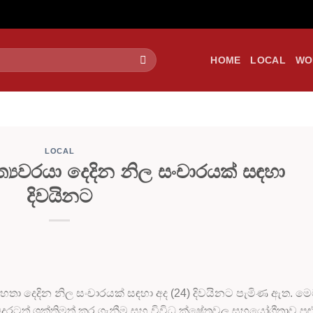
HOME
LOCAL
WO
LOCAL
්‍යවරයා දෙදින නිල සංචාරයක් සඳහා
දිවයිනට
මහතා දෙදින නිල සංචාරයක් සඳහා අද (24) දිවයිනට පැමිණ ඇත. ම
ුරටත් ශක්තිමත් කර ගැනීම සහ විවිධ ක්ෂේත්‍රවල සහයෝගීතාව පුළු