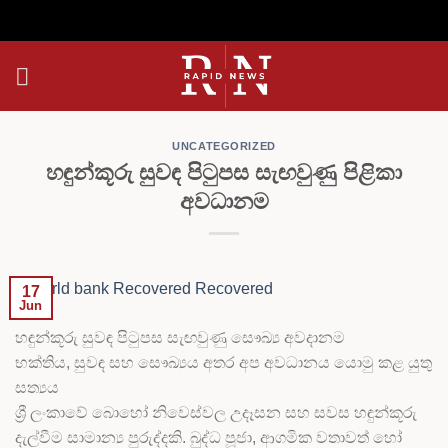
Skip
to
content
UNCATEGORIZED
හඳුන්කූරු සුවඳ පිටුපස සැඟවුණු පිළිකා
අවධානම
17
Jun
හඳුන්කූරු සුවඳ පිටුපස සැඟවුණු සෞඛ්‍ය අවදානම
භක්තිය, සුවඳ සහ සෞඛ්‍යය අතර අප අවධානය යොමු කළ යුතු
සත්‍යය
ශ්‍රී ලංකාවේ බොහෝ නිවෙස්වල උදෑසන සහ සවස හඳුන්කූරු
දැල්වීම සාමාන්‍ය පුරුද්දකි. බුද්ධ පූජා, ආගමික වතාවත් හෝ