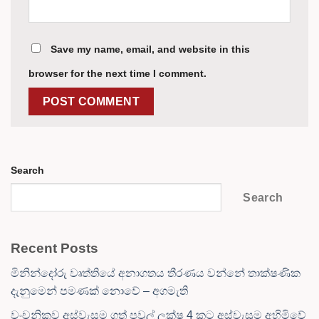
Save my name, email, and website in this
browser for the next time I comment.
Search
Search
Recent Posts
මිනින්දෝරු වෘත්තියේ අනාගතය තීරණය වන්නේ තාක්ෂණික
දැනුමෙන් පමණක් නොවේ – අගමැති
වංචනිකව අස්වැසුම ගත් පවුල් ලක්ෂ 4 කට අස්වැසුම අහිමිවේ