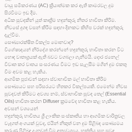
වායු සමීකරණය (AC) ක්‍රියාත්මක කර ඇති කාමරවල දුම
සිරවීමට ඉඩ දීම.
අධික සුවඳකින් යුත් කෘත්‍රිම හඳුන්කූරු නිතර භාවිතා කිරීම.
නිවසේ දුගඳ වසන් කිරීම සඳහා දිනකට කිහිප වරක් හඳුන්කූරු
දැල්වීම.
සෞඛ්‍යාරක්ෂිත විකල්ප මොනවාද?
විශේෂඥයන් නිර්දේශ කරන්නේ හඳුන්කූරු භාවිතා කරන විට
හොඳ වාතාශ්‍රයක් ඇති බවට වගබලා ගැනීමයි. දොර ජනෙල්
විවෘත කර වාතය සංසරණය වීමට ඉඩ සැලසීම මගින් දුම එකතු
වීම අවම කළ හැකිය.
ආගමික පූජාවන් සඳහා ස්වාභාවික මල් භාවිතා කිරීම
සෞඛ්‍යයට සහ පරිසරයට හිතකර විකල්පයකි. එමෙන්ම නිවස
සුවඳවත් කිරීමට අවශ්‍ය නම්, ස්වාභාවික සුවඳ තෙල් (Essential
Oils) භාවිතා කරන Diffuser ක්‍රමවේද භාවිතා කළ හැකිය.
අවසන් වශයෙන්
හඳුන්කූරු භාවිතය ශ්‍රී ලාංකික සංස්කෘතිය හා ආගමික චාරිත්‍රවල
වැදගත් අංගයක් වුවද, එයින් නිකුත් වන දුම පිළිබඳ සෞඛ්‍යමය
කරුණු පිළිබඳ දැනුවත් වීම අත්‍යවශ්‍යය. භක්තිය සහ සුවඳ