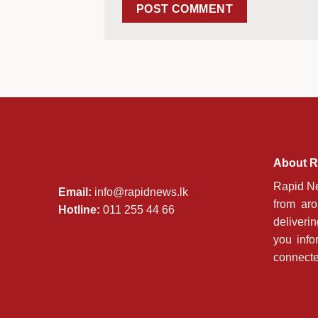
About R
Rapid Ne
Email:
info@rapidnews.lk
from ar
Hotline:
011 255 44 66
deliveri
you info
connecte