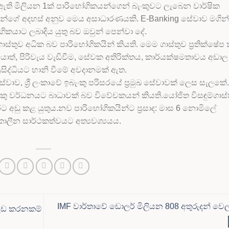
ති මිලියන 1ක් පාරිභෝගිකයන්ගෙන් බැංකුවට ලැබෙන වාර්ෂික
න්ගේ අදහස් අනුව මෙය අසාධාරණයකි. E-Banking සේවාව මගින්
ෝගිකයාට ලබාදිය යුතු බව ඔවුන් පෙන්වා දේ.
ගාස්තුව අධික බව පාරිභෝගිකයින් කියති. මෙම ගාස්තුව ප්‍රතික්ෂේප
ොත්, පිරිවැය වැඩිවීම, සේවක අතිරික්තය, කාර්යක්ෂමතාවය අඩාල
‍රසිද්ධියට හානි වීමේ අවදානමක් ඇත.
ේවාව, ශ්‍රී ලංකාවේ ඉබැංකු පරිසරයේ ප්‍රමුඛ සේවාවක් ලෙස සැලකේ.
බැංකු වර්ධනයට බාධාවක් බව විවේචකයන් කියති.යෝජිත විසඳුම්ගාස්
අතරට අඩු කළ යුතුය.නව පාරිභෝගිකයින්ට ප්‍රසාද: මාස 6 නොමිලේ
ගුකාලීන සාර්ථකත්වයට අත්‍යවශ්‍යයය.
IMF වාර්තාවේ ඩොලර් මිලියන 808 අතුරුදන් වෙල
වැඩ කරනකම්