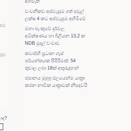
අගමැති
වංචනිකව අස්වැසුම ගත් පවුල්
ලක්ෂ 4 කට අස්වැසුම අහිමිවේ
 කර
මහා බැංකුවේ දුර්වල
අධීක්ෂණය හා බිලියන 13.2 ක
NDB මුදල් වංචාව
කටාර්හි ප්‍රධාන ගෑස්
තුව
පර්යන්තයක පිපිරීමක්. 54
තුවාල ලබා 18ක් අතුරුදහන්
ජපානය මුහුදු ජලයෙන්ම යාත්‍රා
කරන නාවික යාත්‍රාවක් නිපදවයි
ාද?