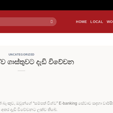
HOME
LOCAL
WO
UNCATEGORIZED
ශ්ව ගාස්තුවට දැඩි විවේචන
්පත් බැංකුව, ඔවුන්ගේ “සම්පත් විශ්ව” E-banking සේවාව සඳහා වාර්
් අතර දැඩි විවේචනට ලක්ව තිබේ.