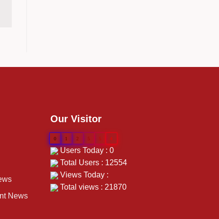
Our Visitor
0
1
2
5
5
4
Users Today : 0
Total Users : 12554
Views Today :
ews
Total views : 21870
ent News