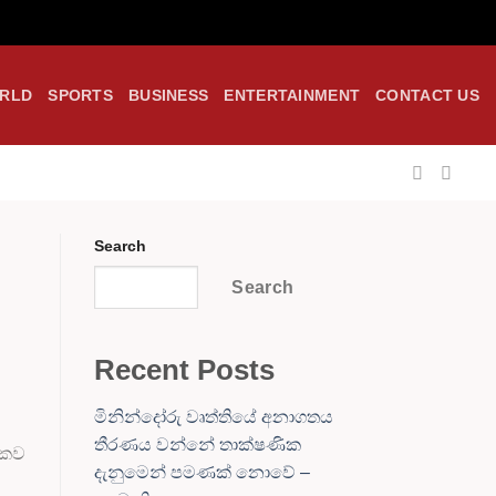
RLD
SPORTS
BUSINESS
ENTERTAINMENT
CONTACT US
Search
Search
Recent Posts
මිනින්දෝරු වෘත්තියේ අනාගතය
තීරණය වන්නේ තාක්ෂණික
ෂිකව
දැනුමෙන් පමණක් නොවේ –