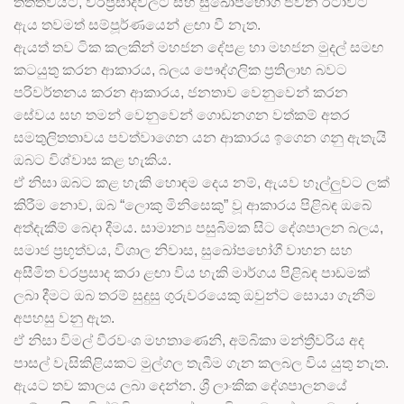
තත්ත්වයට, වරප්‍රසාදවලට සහ සුඛෝපභෝගී ජීවන රටාවට
ඇය තවමත් සම්පූර්ණයෙන් ළඟා වී නැත.
ඇයත් තව ටික කලකින් මහජන දේපළ හා මහජන මුදල් සමඟ
කටයුතු කරන ආකාරය, බලය පෞද්ගලික ප්‍රතිලාභ බවට
පරිවර්තනය කරන ආකාරය, ජනතාව වෙනුවෙන් කරන
සේවය සහ තමන් වෙනුවෙන් ගොඩනගන වත්කම් අතර
සමතුලිතතාවය පවත්වාගෙන යන ආකාරය ඉගෙන ගනු ඇතැයි
ඔබට විශ්වාස කළ හැකිය.
ඒ නිසා ඔබට කළ හැකි හොඳම දෙය නම්, ඇයව හෑල්ලුවට ලක්
කිරීම නොව, ඔබ “ලොකු මිනිසෙකු” වූ ආකාරය පිළිබඳ ඔබේ
අත්දැකීම් බෙදා දීමය. සාමාන්‍ය පසුබිමක සිට දේශපාලන බලය,
සමාජ ප්‍රභූත්වය, විශාල නිවාස, සුඛෝපභෝගී වාහන සහ
අසීමිත වරප්‍රසාද කරා ළඟා විය හැකි මාර්ගය පිළිබඳ පාඩමක්
ලබා දීමට ඔබ තරම් සුදුසු ගුරුවරයෙකු ඔවුන්ට සොයා ගැනීම
අපහසු වනු ඇත.
ඒ නිසා විමල් වීරවංශ මහතාණෙනි, අම්බිකා මන්ත්‍රීවරිය අද
පාසල් වැසිකිළියකට මුල්ගල තැබීම ගැන කලබල විය යුතු නැත.
ඇයට තව කාලය ලබා දෙන්න. ශ්‍රී ලාංකික දේශපාලනයේ