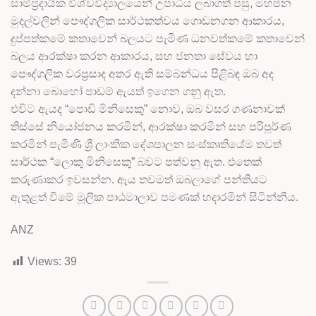
සාම්ප්‍රදායික විශ්වවිද්‍යාලයෙන් උපාධිය ලබාගත් පසු, මහජන
මුදල්වලින් පෞද්ගලික සාර්ථකත්වය ගොඩනගන ආකාරය,
දුප්පත්කමේ කතාවෙන් බලයට පැමිණ ධනවත්කමේ කතාවෙන්
බලය ආරක්ෂා කරන ආකාරය, සහ ජනතා සේවය හා
පෞද්ගලික වරප්‍රසාද අතර ඇති සම්බන්ධය පිළිබඳ ඔබ අද
දන්නා බොහෝ පාඩම් ඇයත් ඉගෙන ගනු ඇත.
එවිට ඇයද “පොඩි මිනිසෙකු” නොව, ඔබ වසර ගණනාවක්
තිස්සේ නියෝජනය කරමින්, ආරක්ෂා කරමින් සහ පරිපූර්ණ
කරමින් පැමිණි ශ්‍රී ලාංකික දේශපාලන සංස්කෘතියේම තවත්
සාර්ථක “ලොකු මිනිසෙකු” බවට පත්වනු ඇත. එතෙක්
කරුණාකර ඉවසන්න. ඇය තවමත් ඔබලාගේ පන්තියට
ඇතුළත් වීමේ මූලික පාඨමාලාව පමණක් හදාරමින් සිටින්නීය.
ANZ
Views:
39