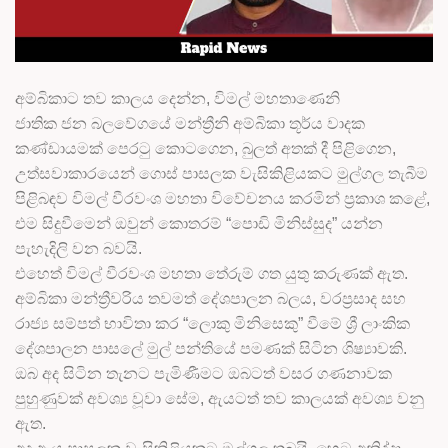
අම්බිකාට තව කාලය දෙන්න, විමල් මහතාණෙනි
ජාතික ජන බලවේගයේ මන්ත්‍රීනි අම්බිකා තූර්ය වාදක
කණ්ඩායමක් පෙරටු කොටගෙන, බුලත් අතක් දී පිළිගෙන,
උත්සවාකාරයෙන් ගොස් පාසලක වැසිකිළියකට මුල්ගල තැබීම
පිළිබඳව විමල් වීරවංශ මහතා විවේචනය කරමින් ප්‍රකාශ කළේ,
එම සිදුවීමෙන් ඔවුන් කොතරම් “පොඩි මිනිස්සුද” යන්න
පැහැදිලි වන බවයි.
එහෙත් විමල් වීරවංශ මහතා තේරුම් ගත යුතු කරුණක් ඇත.
අම්බිකා මන්ත්‍රීවරිය තවමත් දේශපාලන බලය, වරප්‍රසාද සහ
රාජ්‍ය සම්පත් භාවිතා කර “ලොකු මිනිසෙකු” වීමේ ශ්‍රී ලාංකික
දේශපාලන පාසලේ මුල් පන්තියේ පමණක් සිටින ශිෂ්‍යාවකි.
ඔබ අද සිටින තැනට පැමිණීමට ඔබටත් වසර ගණනාවක
පුහුණුවක් අවශ්‍ය වූවා සේම, ඇයටත් තව කාලයක් අවශ්‍ය වනු
ඇත.