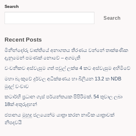
Search
Search
Recent Posts
මිනින්දෝරු වෘත්තියේ අනාගතය තීරණය වන්නේ තාක්ෂණික
දැනුමෙන් පමණක් නොවේ – අගමැති
වංචනිකව අස්වැසුම ගත් පවුල් ලක්ෂ 4 කට අස්වැසුම අහිමිවේ
මහා බැංකුවේ දුර්වල අධීක්ෂණය හා බිලියන 13.2 ක NDB
මුදල් වංචාව
කටාර්හි ප්‍රධාන ගෑස් පර්යන්තයක පිපිරීමක්. 54 තුවාල ලබා
18ක් අතුරුදහන්
ජපානය මුහුදු ජලයෙන්ම යාත්‍රා කරන නාවික යාත්‍රාවක්
නිපදවයි