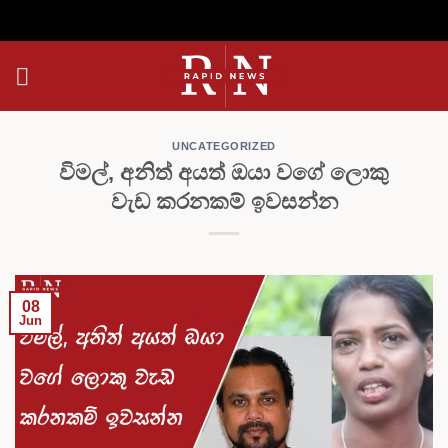
Skip
to
content
UNCATEGORIZED
විමල්, අනිත් අයත් ඔයා වගේ ලොකු
වැඩ කරනකම් ඉවසන්න
08
Jun