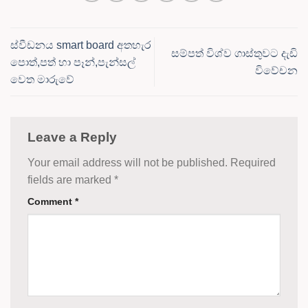
ස්වීඩනය smart board අතහැර
සම්පත් විශ්ව ගාස්තුවට දැඩි
පොත්,පත් හා පෑන්,පැන්සල්
විවේචන
වෙත මාරුවේ
Leave a Reply
Your email address will not be published.
Required
fields are marked
*
Comment
*