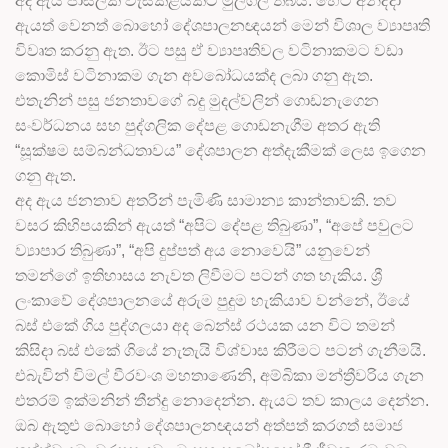
අද ඇය පාසලක වැසිකිළියකට මුල්ගල තබයි. හෙට අනිද්දා
ඇයත් වෙනත් බොහෝ දේශපාලනඥයන් මෙන් විශාල ව්‍යාපෘති
විවෘත කරනු ඇත. ඊට පසු ඒ ව්‍යාපෘතිවල වටිනාකමට වඩා
කොමිස් වටිනාකම ගැන අවබෝධයක්ද ලබා ගනු ඇත.
එතැනින් පසු ජනතාවගේ බදු මුදල්වලින් ගොඩනැගෙන
සංවර්ධනය සහ පුද්ගලික දේපළ ගොඩනැගීම අතර ඇති
“සූක්ෂම සම්බන්ධතාවය” දේශපාලන අත්දැකීමක් ලෙස ඉගෙන
ගනු ඇත.
අද ඇය ජනතාව අතරින් පැමිණි සාමාන්‍ය කාන්තාවකි. තව
වසර කිහිපයකින් ඇයත් “අපිට දේපළ තිබුණා”, “අපේ පවුලට
ව්‍යාපාර තිබුණා”, “අපි දුප්පත් අය නොවෙයි” යනුවෙන්
තමන්ගේ ඉතිහාසය නැවත ලිවීමට පටන් ගත හැකිය. ශ්‍රී
ලංකාවේ දේශපාලනයේ අරුම පුදුම හැකියාව වන්නේ, ඊයේ
බස් එකේ ගිය පුද්ගලයා අද බෙන්ස් රථයක යන විට තමන්
කිසිදා බස් එකේ ගියේ නැතැයි විශ්වාස කිරීමට පටන් ගැනීමයි.
එබැවින් විමල් වීරවංශ මහතාණෙනි, අම්බිකා මන්ත්‍රීවරිය ගැන
එතරම් ඉක්මනින් තීන්දු නොදෙන්න. ඇයට තව කාලය දෙන්න.
ඔබ ඇතුළු බොහෝ දේශපාලනඥයන් අත්පත් කරගත් සමාජ