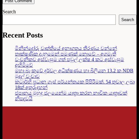
Search
Search
Recent Posts
මිනින්දෝරු වෘත්තියේ අනාගතය තීරණය වන්නේ
තාක්ෂණික දැනුමෙන් පමණක් නොවේ – අගමැති
වංචනිකව අස්වැසුම ගත් පවුල් ලක්ෂ 4 කට අස්වැසුම
අහිමිවේ
මහා බැංකුවේ දුර්වල අධීක්ෂණය හා බිලියන 13.2 ක NDB
මුදල් වංචාව
කටාර්හි ප්‍රධාන ගෑස් පර්යන්තයක පිපිරීමක්. 54 තුවාල ලබා
18ක් අතුරුදහන්
ජපානය මුහුදු ජලයෙන්ම යාත්‍රා කරන නාවික යාත්‍රාවක්
නිපදවයි