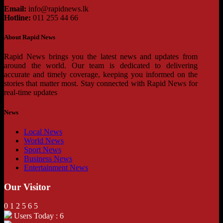
Email:
info@rapidnews.lk
Hotline:
011 255 44 66
About Rapid News
Rapid News brings you the latest news and updates from
around the world. Our team is dedicated to delivering
accurate and timely coverage, keeping you informed on the
stories that matter most. Stay connected with Rapid News for
real-time updates
News
Local News
World News
Sport News
Business News
Entertainment News
Our Visitor
0
1
2
5
6
5
Users Today : 6