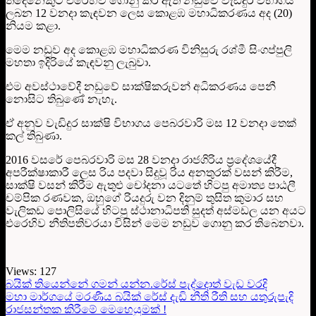
තිදෙනෙකුට එරෙහිව ගොනු කර ඇති නඩුවේ වැඩිදුර විභාගය
ලබන 12 වනදා කැඳවන ලෙස කොළඹ මහාධිකරණය අද (20)
නියම කළා.
මෙම නඩුව අද කොළඹ මහාධිකරණ විනිසුරු රශ්මී සිංගප්පුලි
මහතා ඉදිරියේ කැඳවනු ලැබුවා.
එම අවස්ථාවේදී නඩුවේ සාක්ෂිකරුවන් අධිකරණය පෙනී
නොසිට තිබුණේ නැහැ.
ඒ අනුව වැඩිදුර සාක්ෂි විභාගය පෙබරවාරි මස 12 වනදා තෙක්
කල් තිබුණා.
2016 වසරේ පෙබරවාරි මස 28 වනදා රාජගිරිය ප්‍රදේශයේදී
අපරීක්ෂාකාරී ලෙස රිය පදවා සිදුවූ රිය අනතුරක් වසන් කිරීම,
සාක්ෂි වසන් කිරීම ඇතුළු චෝදනා යටතේ හිටපු අමාත්‍ය පාඨලී
චම්පික රණවක, ඔහුගේ රියදුරු වන දිනුම් තුසිත කුමාර සහ
වැලිකඩ පොලිසියේ හිටපු ස්ථානාධිපති සුදත් අස්මඩල යන අයට
එරෙහිව නීතිපතිවරයා විසින් මෙම නඩුව ගොනු කර තිබෙනවා.
Views:
127
බයික් තියෙන්නේ ගමන් යන්න.රේස් පැද්දොත් වැඩ වරදි
මහා මාර්ගයේ මරණීය බයික් රේස් දැඩි නීති රීති සහ යතුරුපැදි
රාජසන්තක කිරීමේ මෙහෙයුමක් !