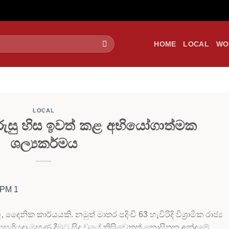
HOME
LOCAL
WO
LOCAL
බුරුසු හිස ඉවත් කළ අභියෝගාත්මක
ශල්‍යකර්මය
දෛනික කාර්යයකි. නමුත් මාතර පදිංචි 63 හැවිරිදි විශ්‍රාමික රාජ්‍ය
පසුගියදා මුහුණ දීමට සිදු වූයේ කිසිවෙකුත් නොසිතන අන්දමේ