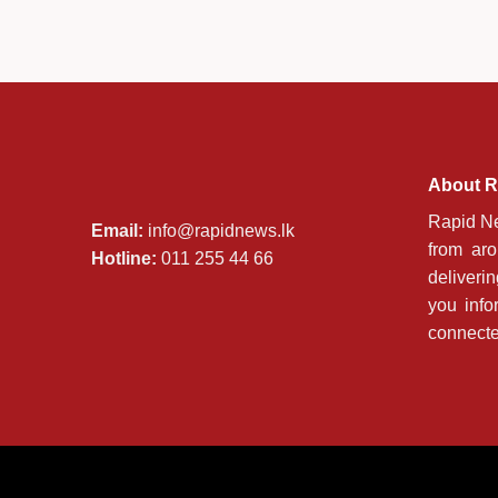
About R
Rapid Ne
Email:
info@rapidnews.lk
from ar
Hotline:
011 255 44 66
deliveri
you info
connecte