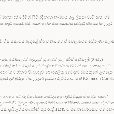
 මහතා දත් මදිමින් සිටියදී නාන කාමරය තුළ ලිස්සා වැටී ඇත. එම
ටස කැඩී ගොස්, එහි කෙඳි සහිත හිස කොටස සම්පූර්ණයෙන්ම උගුර
ිතරයි. හිස කොටස ඇතුළේ හිර වුණා. මට ඒ වෙලාවේම තේරුණා ලොක
හ රෝහලටත් ඇතුළත් වූ නමුත් මුල් පරීක්ෂණවලදී (X-ray)
ය. එබැවින් වෛද්‍යවරුන් ඔහුට නිවසට යාමට අවසර දුන්නද පසුව
 අසාධ්‍ය වන්නට විය.පසුව පෞද්ගලික වෛද්‍යවරයෙකුගේ උපදෙස්
වූයේ දත් බුරුසු හිස උගුරේ ප්‍රධාන රුධිර නාලයක් (Common Caroti
 නාසය පිළිබඳ විශේෂඥ වෛද්‍ය අනුරුද්ධ වික්‍රමසිංහ මහතාගේ
ු කෙරිණි. බුරුසු හිස ආහාර මාර්ගයෙන් පිටතට ගොස් ගෙළේ ප්‍රධා
යක දැඩි උත්සාහයකින් පසු රාත්‍රී 11:45 ට පමණ සාර්ථකව එම ක