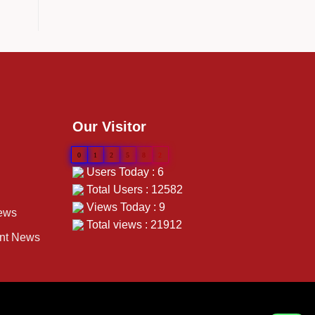
Our Visitor
0
1
2
5
8
2
Users Today : 6
Total Users : 12582
Views Today : 9
ews
Total views : 21912
ent News