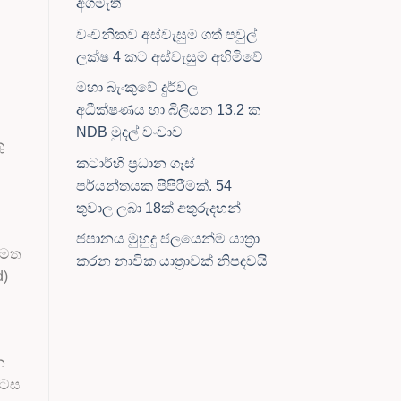
අගමැති
වංචනිකව අස්වැසුම ගත් පවුල්
ලක්ෂ 4 කට අස්වැසුම අහිමිවේ
මහා බැංකුවේ දුර්වල
අධීක්ෂණය හා බිලියන 13.2 ක
NDB මුදල් වංචාව
ු
කටාර්හි ප්‍රධාන ගෑස්
පර්යන්තයක පිපිරීමක්. 54
තුවාල ලබා 18ක් අතුරුදහන්
ජපානය මුහුදු ජලයෙන්ම යාත්‍රා
 මත
කරන නාවික යාත්‍රාවක් නිපදවයි
d)
න
ොටස