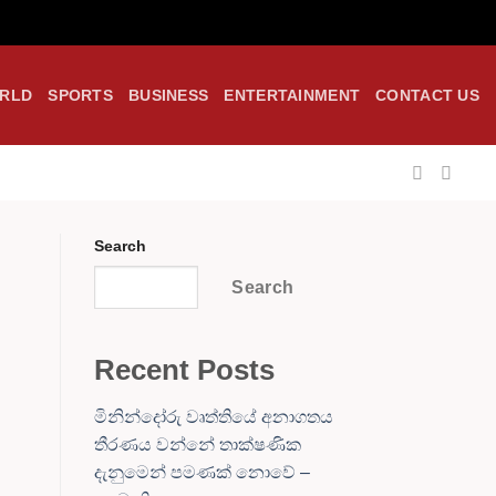
RLD
SPORTS
BUSINESS
ENTERTAINMENT
CONTACT US
Search
Search
Recent Posts
මිනින්දෝරු වෘත්තියේ අනාගතය
තීරණය වන්නේ තාක්ෂණික
දැනුමෙන් පමණක් නොවේ –