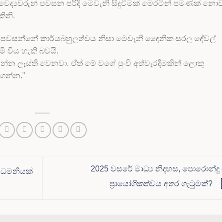
ෛද්‍යවරුන් පවසන පරිදි මෙවැනි සිදුවීමක් මෙරටින් පමණක් නො
ිනි.
මහතා පවසන්නේ කාර්යබහුලත්වය නිසා මෙවැනි දෛනික සරල දේවල්
ි විය හැකි බවයි.
 ලෑස්ති වෙනවා. ඒත් මේ වගේ පුංචි අත්වැරදීමකින් ලොකු
ාගන්න.”
2025 වසරේ මාධ්‍ය නිදහස, පොරොන්දු
ව” ධමනියක්
ප්‍රායෝගිකත්වය අතර ගැටුමක්?