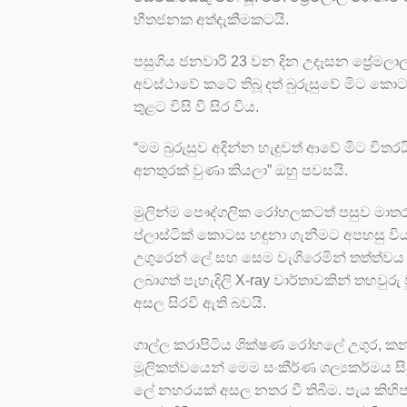
භීතජනක අත්දැකීමකටයි.
පසුගිය ජනවාරි 23 වන දින උදෑසන ප්‍රේමලාල්
අවස්ථාවේ කටේ තිබූ දත් බුරුසුවේ මිට කො
තුළට විසි වී සිර විය.
“මම බුරුසුව අදින්න හැදුවත් ආවේ මිට ව
අනතුරක් වුණා කියලා” ඔහු පවසයි.
මුලින්ම පෞද්ගලික රෝහලකටත් පසුව මාතර ම
ප්ලාස්ටික් කොටස හඳුනා ගැනීමට අපහසු වි
උගුරෙන් ලේ සහ සෙම වැගිරෙමින් තත්ත්වය
ලබාගත් පැහැදිලි X-ray වාර්තාවකින් තහවුරු 
අසල සිරවී ඇති බවයි.
ගාල්ල කරාපිටිය ශික්ෂණ රෝහලේ උගුර, කන,
මූලිකත්වයෙන් මෙම සංකීර්ණ ශල්‍යකර්මය සිද
ලේ නහරයක් අසල නතර වී තිබීම. පැය කිහිප