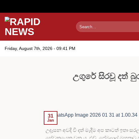
Skip
to
content
Friday, August 7th, 2026 - 09:41 PM
උගුරේ සිරවූ දත් 
31
Jan
උදෑසන අවදි වී දත් මැදීම අප කාටත් ඉතා සරල, 
සේවකයෙකු වන යූ. එච්. ප්‍රේමලාල් මහතාට 