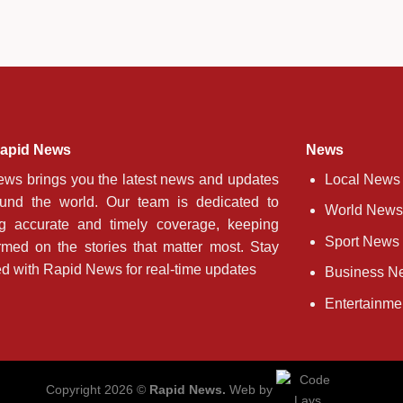
apid News
News
ws brings you the latest news and updates
Local News
ound the world. Our team is dedicated to
World News
ng accurate and timely coverage, keeping
Sport News
rmed on the stories that matter most. Stay
d with Rapid News for real-time updates
Business N
Entertainm
Copyright 2026 ©
Rapid News.
Web by