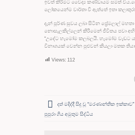
ඉවත් කිරීමට වෛද්‍ය කණ්ඩායම සමත් විය.ව
ලෝකයෙන්ම වාර්තා වී ඇත්තේ ඉතා කලාතුරක
දැන් පූර්ණ සුවය ලබා සිටින ප්‍රේමලාල් 
නොසැලකිල්ලෙන් කිරීමෙන් ජීවිතය පවා අහිම
“උදේට හැමෝම කලබලයි. හැමෝම වැඩට යන්න
විනාශයක් වෙන්න පුළුවන් කියලා මතක තිය
Views:
112
දත් මදිද්දී සිදු වූ “මරණාන්තික ඉක්කා
පුපුරා ගිය අමුතුම සිද්ධිය