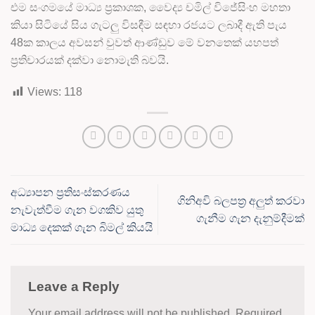
එම සංගමයේ මාධ්‍ය ප්‍රකාශක, වෛද්‍ය චමිල් විජේසිංහ මහතා
කියා සිටියේ සිය ගැටලු විසඳීම සඳහා රජයට ලබාදී ඇති පැය
48ක කාලය අවසන් වුවත් ආණ්ඩුව මේ වනතෙක් යහපත්
ප්‍රතිචාරයක් දක්වා නොමැති බවයි.
Views:
118
අධ්‍යාපන ප්‍රතිසංස්කරණය
ගිනිඅවි බලපත්‍ර අලුත් කරවා
නැවැත්වීම ගැන වගකිව යුතු
ගැනීම ගැන දැනුම්දීමක්
මාධ්‍ය දෙකක් ගැන බිමල් කියයි
Leave a Reply
Your email address will not be published.
Required