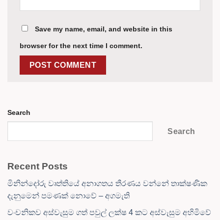
Save my name, email, and website in this
browser for the next time I comment.
Search
Search
Recent Posts
මිනින්දෝරු වෘත්තියේ අනාගතය තීරණය වන්නේ තාක්ෂණික
දැනුමෙන් පමණක් නොවේ – අගමැති
වංචනිකව අස්වැසුම ගත් පවුල් ලක්ෂ 4 කට අස්වැසුම අහිමිවේ