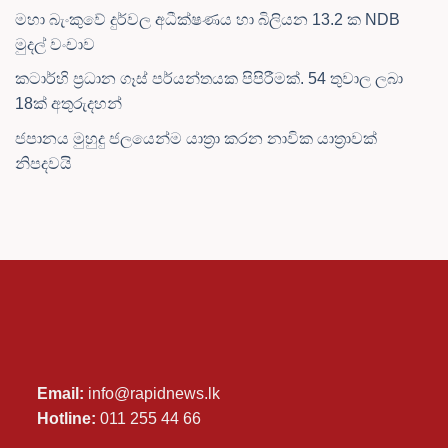
මහා බැංකුවේ දුර්වල අධීක්ෂණය හා බිලියන 13.2 ක NDB
මුදල් වංචාව
කටාර්හි ප්‍රධාන ගෑස් පර්යන්තයක පිපිරීමක්. 54 තුවාල ලබා
18ක් අතුරුදහන්
ජපානය මුහුදු ජලයෙන්ම යාත්‍රා කරන නාවික යාත්‍රාවක්
නිපදවයි
Email:
info@rapidnews.lk
Hotline:
011 255 44 66