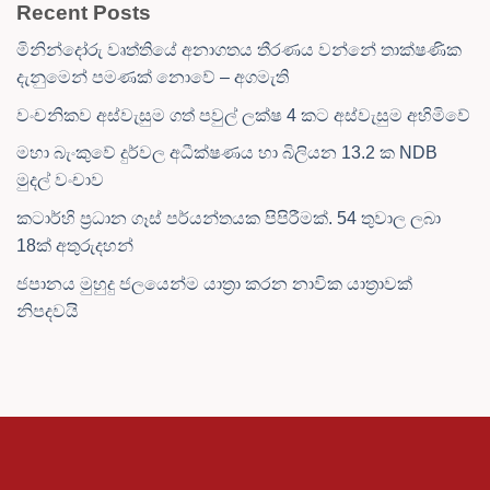
Recent Posts
මිනින්දෝරු වෘත්තියේ අනාගතය තීරණය වන්නේ තාක්ෂණික
දැනුමෙන් පමණක් නොවේ – අගමැති
වංචනිකව අස්වැසුම ගත් පවුල් ලක්ෂ 4 කට අස්වැසුම අහිමිවේ
මහා බැංකුවේ දුර්වල අධීක්ෂණය හා බිලියන 13.2 ක NDB
මුදල් වංචාව
කටාර්හි ප්‍රධාන ගෑස් පර්යන්තයක පිපිරීමක්. 54 තුවාල ලබා
18ක් අතුරුදහන්
ජපානය මුහුදු ජලයෙන්ම යාත්‍රා කරන නාවික යාත්‍රාවක්
නිපදවයි