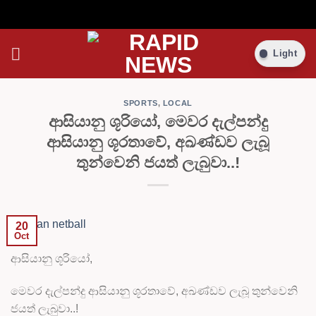
Skip
Light
to
content
SPORTS
,
LOCAL
ආසියානු ශූරියෝ, මෙවර දැල්පන්දු
ආසියානු ශූරතාවේ, අඛණ්ඩව ලැබූ
තුන්වෙනි ජයත් ලැබුවා..!
20
Oct
ආසියානු ශූරියෝ,
මෙවර දැල්පන්දු ආසියානු ශූරතාවේ, අඛණ්ඩව ලැබූ තුන්වෙනි
ජයත් ලැබුවා..!