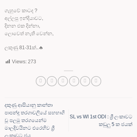
ගැහුවේ කාටද ?
අල්ලපු ඉන්දියාවට,
දිනන එක දින්නා,
ලොවෙත් නැති වෙන්න,
ලකුණු 81-31ක්..🔥
Views:
273
දකුණු ආසියානු කාන්තා
පාපන්දු තරගාවලියේ සහභාගි
SL vs WI 1st ODI : ශ්‍රී ලංකාවට
වූ පලමු තරගයෙන්ම
කඩුලු 5 ක ජයක්
මාලදිවයිනට එරෙහිව ශ්‍රී
ලංකාවට ජය