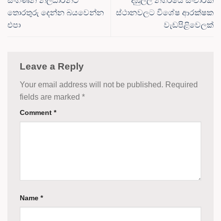
සංගණන නිලධාරීන්ට
දඹුල්ල නගරයේ සංචාරක
තොරතුරු දෙන්න බයවෙන්න
ස්ථානවලට විශේෂ ආරක්ෂක
එපා
වැඩපිළිවෙලක්
Leave a Reply
Your email address will not be published.
Required
fields are marked
*
Comment
*
Name
*