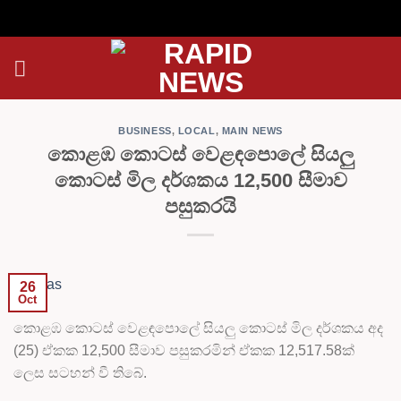
Skip
to
content
BUSINESS
,
LOCAL
,
MAIN NEWS
කොළඹ කොටස් වෙළඳපොලේ සියලු
කොටස් මිල දර්ශකය 12,500 සීමාව
පසුකරයි
26
Oct
කොළඹ කොටස් වෙළඳපොලේ සියලු කොටස් මිල දර්ශකය අද
(25) ඒකක 12,500 සීමාව පසුකරමින් ඒකක 12,517.58ක්
ලෙස සටහන් වී තිබේ.