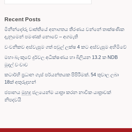
Recent Posts
මිනින්දෝරු වෘත්තියේ අනාගතය තීරණය වන්නේ තාක්ෂණික
දැනුමෙන් පමණක් නොවේ – අගමැති
වංචනිකව අස්වැසුම ගත් පවුල් ලක්ෂ 4 කට අස්වැසුම අහිමිවේ
මහා බැංකුවේ දුර්වල අධීක්ෂණය හා බිලියන 13.2 ක NDB
මුදල් වංචාව
කටාර්හි ප්‍රධාන ගෑස් පර්යන්තයක පිපිරීමක්. 54 තුවාල ලබා
18ක් අතුරුදහන්
ජපානය මුහුදු ජලයෙන්ම යාත්‍රා කරන නාවික යාත්‍රාවක්
නිපදවයි