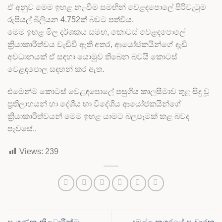
ඒ අනුව මෙම ඉහළ නැංවීම සමඟින් වෙළඳපොලේ පිරිවැටුම
රුපියල් බිලියන 4.752ක් බවට පත්විය.
මෙම ඉහළ මිල දර්ශකය සමඟ, කොටස් වෙළඳපොලේ
ක්‍රියාකාරීත්වය වැඩිවී ඇති අතර, ආයෝජකයින්ගේ දැඩි
අවධානයක් ඒ සඳහා යොමුව තිබෙන බවයි කොටස්
වෙළඳපොල සඳහන් කර ඇත.
එමෙන්ම කොටස් වෙළඳපොලේ පසුගිය කාලසීමාව තුළ සිදු වූ
ප්‍රතිලාභයන් හා දේශීය හා විදේශීය ආයෝජකයින්ගේ
ක්‍රියාකාරීත්වයන් මෙම ඉහළ යාමට බලපෑමක් කළ බවද
පැවසේ..
Views:
239