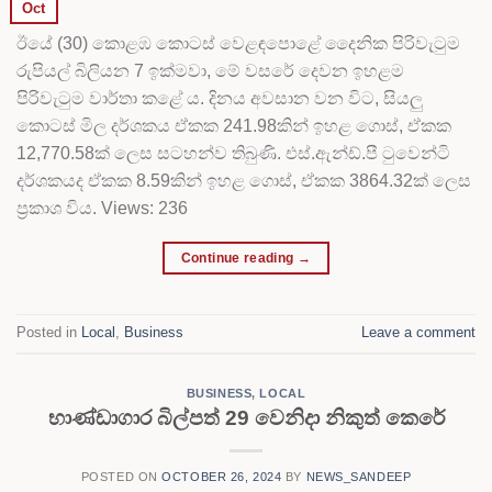
Oct
ඊයේ (30) කොළඹ කොටස් වෙළඳපොළේ දෛනික පිරිවැටුම
රුපියල් බිලියන 7 ඉක්මවා, මේ වසරේ දෙවන ඉහළම
පිරිවැටුම වාර්තා කළේ ය. දිනය අවසාන වන විට, සියලු
කොටස් මිල දර්ශකය ඒකක 241.98කින් ඉහළ ගොස්, ඒකක
12,770.58ක් ලෙස සටහන්ව තිබුණි. එස්.ඇන්ඩ්.පී ටුවෙන්ටි
දර්ශකයද ඒකක 8.59කින් ඉහළ ගොස්, ඒකක 3864.32ක් ලෙස
ප්‍රකාශ විය. Views: 236
Continue reading
→
Posted in
Local
,
Business
Leave a comment
BUSINESS
,
LOCAL
භාණ්ඩාගාර බිල්පත් 29 වෙනිදා නිකුත් කෙරේ
POSTED ON
OCTOBER 26, 2024
BY
NEWS_SANDEEP