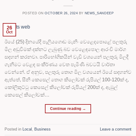
POSTED ON
OCTOBER 26, 2024
BY
NEWS_SANDEEP
26
Oct
ඊයේ (25) දිනයේදී පෑලියගොඩ මැනිං වෙළෙදපොළේ පලතුරු
මිල අඩුවීමක් දක්නට ලැබුණු බව වෙළෙඳපොල ආරංචි මාර්ග
සඳහන් කරනවා. පාරිභෝගිකයින් වැඩි වශයෙන් පලතුරු මිලදී
ගැනීමට වෙළඳ සංකීර්ණය වෙත පැමිණි බවටයි වාර්තා
වෙන්නේ. ඒ අනුව, පලතුරු තොග මිල වශයෙන් ඊයේ සඳහන්ව
ඇත්තේ, සීනි කෙසෙල් තොග කිලෝවක් රුපියල් 100-120ක් ද,
කෝලිකුට්ටු කෙසෙල් කිලෝවක් රුපියල් 200ක් ද, ඇඹුල්
කෙසෙල් කිලෝවක්…
Continue reading
→
Posted in
Local
,
Business
Leave a comment