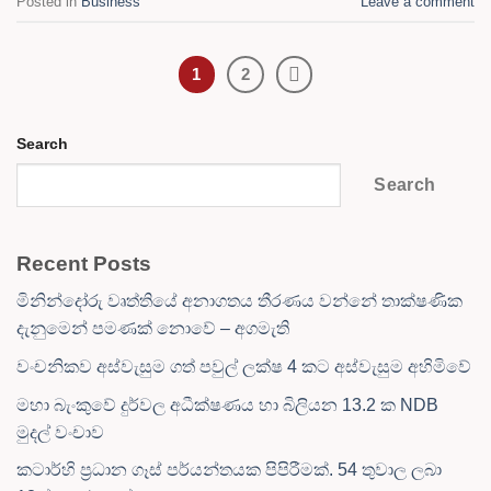
Posted in
Business
Leave a comment
1
2
Search
Search
Recent Posts
මිනින්දෝරු වෘත්තියේ අනාගතය තීරණය වන්නේ තාක්ෂණික
දැනුමෙන් පමණක් නොවේ – අගමැති
වංචනිකව අස්වැසුම ගත් පවුල් ලක්ෂ 4 කට අස්වැසුම අහිමිවේ
මහා බැංකුවේ දුර්වල අධීක්ෂණය හා බිලියන 13.2 ක NDB
මුදල් වංචාව
කටාර්හි ප්‍රධාන ගෑස් පර්යන්තයක පිපිරීමක්. 54 තුවාල ලබා