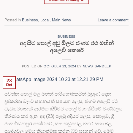
Posted in
Business
,
Local
,
Main News
Leave a comment
BUSINESS
අද සිට පොල් අඩු මිලට ජංගම රථ මඟින්
අලෙවි කෙරේ
POSTED ON
OCTOBER 23, 2024
BY
NEWS_SANDEEP
23
Oct
පවතින පොල් මිල මඟින් පාරිභෝගිකයින් මුහුණ දෙන
දුෂ්කරතා වලට සහනයක් සපයන ලෙස, ජංගම අලෙවි රථ
වැඩසටහනක් ආරම්භ කිරීමට පොල් වගා කිරීමේ මණ්ඩලය
තීරණය කර ඇත. අද (23) පළමු අදියර ලෙස, කොළඹ, ශ්‍රී
ජයවර්ධනපුර කෝට්ටේ, සහ කඩුවෙල නගර සභා බල
ප්‍රදේශවල මෙය ක්‍රියාත්මක කරන බව සඳහන් වේ. මෙම