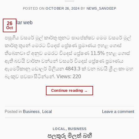
POSTED ON
OCTOBER 26, 2024
BY
NEWS_SANDEEP
26
Oct
පසුගිය වසරේ මුල් කාර්තු තුනට සාපේක්ෂව මෙම වසරේ මුල්
කාර්තු තුනේ මෙරට විදෙස් ප්‍රේෂණ ප්‍රමාණය ඉහළ ගොස්
තිබෙනවා ඒ අනුව මෙරට විදෙස් ප්‍රේෂණ 11.5% ඉහළ ගොස්
ඇති බවයි වාර්තා වන්නේ වසරේ විදෙස් ප්‍රේෂණ ප්‍රමාණය
ඇමෙරිකානු ඩොලර් මිලියන 4843.3 ක් වන බවයි ශ්‍රී ලංකා මහ
බැංකුව පවසා සිටින්නේ. Views: 220
Continue reading
→
Posted in
Business
,
Local
Leave a comment
LOCAL
,
BUSINESS
පලතුරු මිලත් බහී