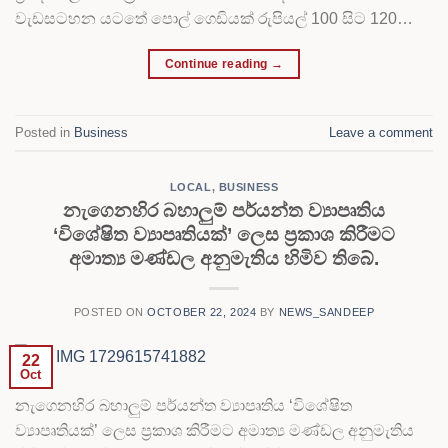
වැඩසටහන යටතේ පොල් ගෙඩියක් රුපියල් 100 සිට 120…
Continue reading
→
Posted in
Business
Leave a comment
LOCAL
,
BUSINESS
නැගෙනහිර බහාලුම් පර්යන්ත ව්‍යාපෘතිය
‘විශේෂිත ව්‍යාපෘතියක්’ ලෙස ප්‍රකාශ කිරීමට
අමාත්‍ය මණ්ඩල අනුමැතිය හිමිව තිබේ.
POSTED ON
OCTOBER 22, 2024
BY
NEWS_SANDEEP
22
Oct
නැගෙනහිර බහාලුම් පර්යන්ත ව්‍යාපෘතිය ‘විශේෂිත
ව්‍යාපෘතියක්’ ලෙස ප්‍රකාශ කිරීමට අමාත්‍ය මණ්ඩල අනුමැතිය