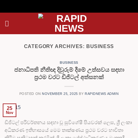
Skip
to
content
CATEGORY ARCHIVES:
BUSINESS
BUSINESS
ජනාධිපති නීතිඥ දිවුරුම් දීමේ උත්සවය සඳහා
ප්‍රථම වරට ඩිජිටල් අත්සනක්
POSTED ON
NOVEMBER 25, 2025
BY
RAPIDNEWS ADMIN
25
Nov
ඩිජිටල් පරිවර්තනය සඳහා වූ සුවිශේෂී පියවරක් ලෙස, ශ්‍රී ලංකා
අධිකරණ ඉතිහාසයේ මෙම තාක්ෂණය ප්‍රථම වරට භාවිතා
කිරීම සනිටුහන් කරමින් ශ්‍රී ලංකා ශ්‍රේෂ්ඨාධිකරණය මෑතකදී