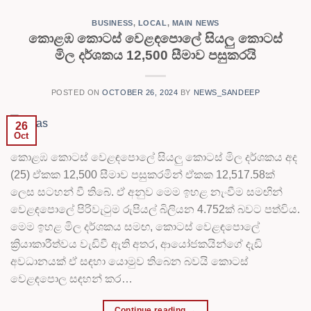
BUSINESS
,
LOCAL
,
MAIN NEWS
කොළඹ කොටස් වෙළඳපොලේ සියලු කොටස්
මිල දර්ශකය 12,500 සීමාව පසුකරයි
POSTED ON
OCTOBER 26, 2024
BY
NEWS_SANDEEP
26
Oct
කොළඹ කොටස් වෙළඳපොලේ සියලු කොටස් මිල දර්ශකය අද
(25) ඒකක 12,500 සීමාව පසුකරමින් ඒකක 12,517.58ක්
ලෙස සටහන් වී තිබේ. ඒ අනුව මෙම ඉහළ නැංවීම සමඟින්
වෙළඳපොලේ පිරිවැටුම රුපියල් බිලියන 4.752ක් බවට පත්විය.
මෙම ඉහළ මිල දර්ශකය සමඟ, කොටස් වෙළඳපොලේ
ක්‍රියාකාරීත්වය වැඩිවී ඇති අතර, ආයෝජකයින්ගේ දැඩි
අවධානයක් ඒ සඳහා යොමුව තිබෙන බවයි කොටස්
වෙළඳපොල සඳහන් කර…
Continue reading
→