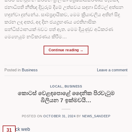
ජනාධිපති නීතිඥ දිවුරුම් දීමේ උත්සවය සඳහා ඩිජිටල් අත්සන
හඳුන්වා දුන්නේය. සාම්ප්‍රදායිකව, මෙම ක්‍රියාවලිය අතින් සිදු
කරන ලද අතර, අද දින ජයග්‍රහණය ඓතිහාසික
සන්ධිස්ථානයක් බවට පත් ඇත. මෙම දියුණුව අධිකරණ
මෙහෙයුම් නවීකරණය කිරීම…
Continue reading
→
Posted in
Business
Leave a comment
LOCAL
,
BUSINESS
කොටස් වෙළඳපොළේ දෛනික පිරවැටුම
බිලියන 7 ඉක්මවයි…
POSTED ON
OCTOBER 31, 2024
BY
NEWS_SANDEEP
31