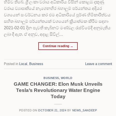
හිමිව තිබේ. ශ්‍රී ලංකා වරාය අධිකාරිය විසින් කොළඹ දකුණු
වරාය ව්‍යාපෘති‌යේ නැගෙනහිර බහාලුම් පර්යන්තය අදියර
වශයෙන් සංවර්ධනය කර එම අධිකාරියේ පූර්ණ හිමිකාරීත්වය
සහිත බහාලුම් පර්යන්තයක් වශයෙන් ක්‍රියාත්මක කිරීම සඳහා
2021-02-01 දින පැවති කැබිනට් මණ්ඩල රැස්වීමේදී අනුමැතිය
ලබා දී ඇත. ඒ අනුව, අදාළ සිවිල්…
Continue reading
→
Posted in
Local
,
Business
Leave a comment
BUSINESS
,
WORLD
GAME CHANGER: Elon Musk Unveils
Tesla’s Revolutionary Water Engine
Today
POSTED ON
OCTOBER 21, 2024
BY
NEWS_SANDEEP