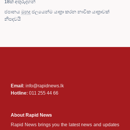
18ක් අතුරුදහන්
ජපානය මුහුදු ජලයෙන්ම යාත්‍රා කරන නාවික යාත්‍රාවක්
නිපදවයි
Email:
info@rapidnews.lk
Hotline:
011 255 44 66
About Rapid News
Rapid News brings you the latest news and updates