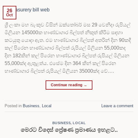
26
Oct
ශ්‍රී ලංකා මහ බැංකුව විසින් ඔක්තෝබර් මස 29 වෙනිදා රුපියල්
මිලියන 145000ක භාණ්ඩාගාර බිල්පත් නිකුත් කිරීම සඳහා
කටයුතු යොදා ඇත. එම භාණ්ඩාගාර බිල්පත් අතරින් දින 90කදී
කල් පිරෙන භාණ්ඩාගාර බිල්පත් රුපියල් මිලියන 55,000කද
දින 182කින් කල් පිරෙන භාණ්ඩාගාර බිල්පත් රුපියල් මිලියන
55,000ක්ද ඇතුළත්ය. එසේම දින 364 කින් කල් පිරෙන
භාණ්ඩාගාර බිල්පත් රුපියල් මිලියන 35000ක්ද වේ….
Continue reading
→
Posted in
Business
,
Local
Leave a comment
BUSINESS
,
LOCAL
මෙරට විදෙස් ප්‍රේෂණ ප්‍රමාණය ඉහළට..