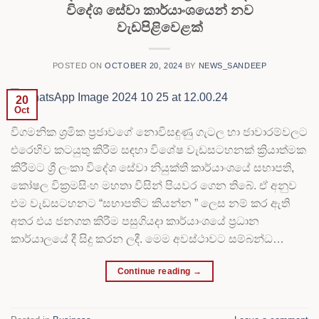
විදේශ සේවා කාර්යාංශයෙන් නව
වැඩපිළිවෙළක්
POSTED ON
OCTOBER 20, 2024
BY
NEWS_SANDEEP
20
Oct
විගමනික ශ්‍රමික ප්‍රජාවගේ නොවිසඳුණු ගැටල හා ජාවාරම්වලට
එරෙහිව කටයුතු කිරීම සඳහා විශේෂ වැඩසටහනක් ක්‍රියාත්මක
කිරීමට ශ්‍රී ලංකා විදේශ සේවා නියුක්ති කාර්යාංශයේ සභාපති,
කෝෂල වික්‍රමසිංහ මහතා විසින් පියවර ගෙන තිබේ. ඒ අනුව
එම වැඩසටහනට “සභාපතිට කියන්න ” ලෙස නම් කර ඇති
අතර එය ජනගත කිරීම පසුගියදා කාර්යාංශයේ ප්‍රධාන
කාර්යාලයේ දී සිදු කරන ලදී. මෙම අවස්ථාවට සම්බන්ධ…
Continue reading
→